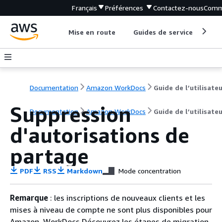
Français
Préférences
Contactez-nous
Comm
Mise en route
Guides de service
Out
Documentation
Amazon WorkDocs
Guide de l’utilisate
Suppression
Documentation
Amazon WorkDocs
Guide de l’utilisate
d'autorisations de
partage
PDF
RSS
Markdown
Mode concentration
Remarque
: les inscriptions de nouveaux clients et les
mises à niveau de compte ne sont plus disponibles pour
Amazon. WorkDocs Découvrez les étapes de migration