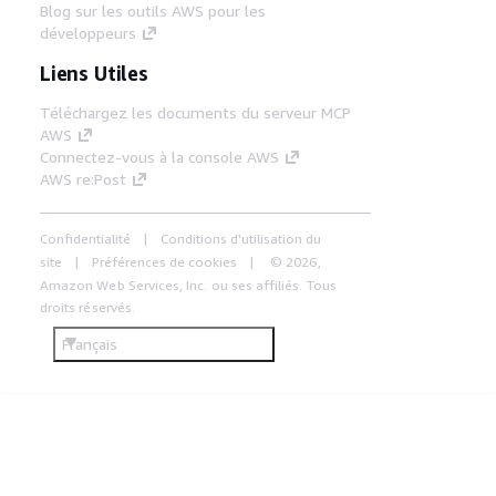
Blog sur les outils AWS pour les
développeurs
Liens Utiles
Téléchargez les documents du serveur MCP
AWS
Connectez-vous à la console AWS
AWS re:Post
Confidentialité
Conditions d'utilisation du
site
Préférences de cookies
© 2026,
Amazon Web Services, Inc. ou ses affiliés. Tous
droits réservés.
Français