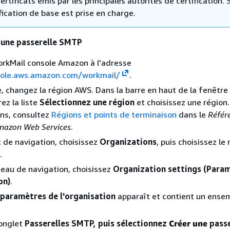
certificats émis par les principales autorités de certification. 
fication de base est prise en charge.
 une passerelle SMTP
orkMail console Amazon à l'adresse
sole.aws.amazon.com/workmail/
.
e, changez la région AWS. Dans la barre en haut de la fenêtre
ez la liste
Sélectionnez une région
et choisissez une région.
ns, consultez
Régions et points de terminaison
dans le
Référ
mazon Web Services
.
t de navigation, choisissez
Organizations
, puis choisissez l
.
eau de navigation, choisissez
Organization settings (Para
on)
.
paramètres de l'organisation
apparaît et contient un ense
'onglet
Passerelles SMTP, puis sélectionnez
Créer une
passe