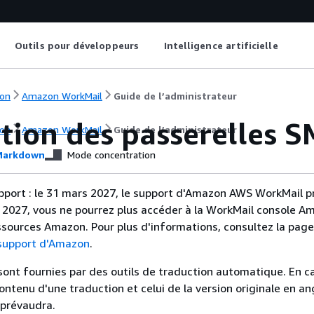
Outils pour développeurs
Intelligence artificielle
on
Amazon WorkMail
Guide de l’administrateur
ation des passerelles 
on
Amazon WorkMail
Guide de l’administrateur
arkdown
Mode concentration
upport : le 31 mars 2027, le support d'Amazon AWS WorkMail pr
 2027, vous ne pourrez plus accéder à la WorkMail console A
sources Amazon. Pour plus d'informations, consultez la pag
 support d'Amazon
.
sont fournies par des outils de traduction automatique. En c
contenu d'une traduction et celui de la version originale en ang
 prévaudra.