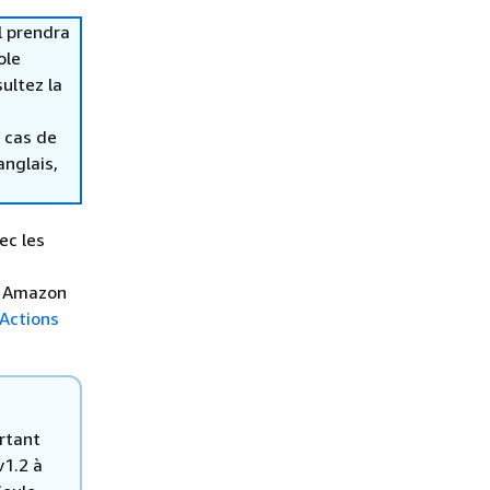
l prendra
ole
ultez la
 cas de
anglais,
ec les
n Amazon
Actions
ortant
v1.2 à