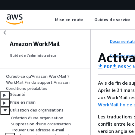
Mise en route
Guides de service
Documentati
Amazon WorkMail
Activ
Documentati
Guide de l’administrateur
PDF
RSS
M
Qu'est-ce qu'Amazon WorkMail ?
WorkMail Fin du support Amazon
Avis de fin de s
Conditions préalables
Après le 31 mars
Sécurité
aux WorkMail res
Prise en main
WorkMail fin de
Utilisation des organisations
Les traductions 
Création d'une organisation
conflit entre le 
Suppression d'une organisation
Trouver une adresse e-mail
version anglaise