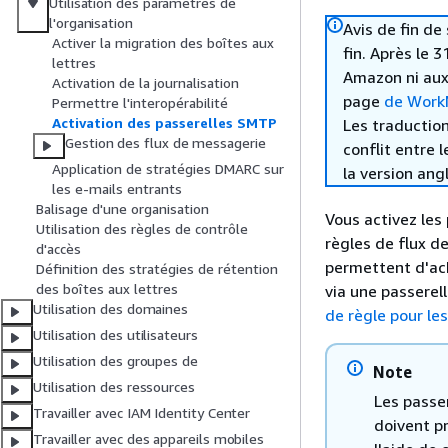
Utilisation des paramètres de
l'organisation
Avis de fin d
Activer la migration des boîtes aux
fin. Après le 
lettres
Amazon ni aux
Activation de la journalisation
page
de WorkM
Permettre l'interopérabilité
Activation des passerelles SMTP
Les traduction
Gestion des flux de messagerie
conflit entre 
Application de stratégies DMARC sur
la version ang
les e-mails entrants
Balisage d'une organisation
Vous activez les 
Utilisation des règles de contrôle
règles de flux de
d'accès
permettent d'ac
Définition des stratégies de rétention
des boîtes aux lettres
via une passerel
Utilisation des domaines
de règle pour le
Utilisation des utilisateurs
Utilisation des groupes de
Note
Utilisation des ressources
Les passer
Travailler avec IAM Identity Center
doivent pr
Travailler avec des appareils mobiles