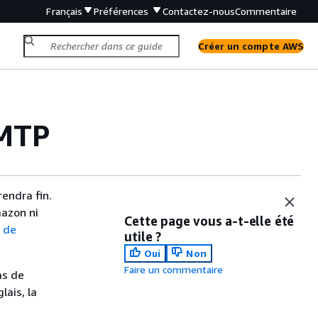
Français
Préférences
Contactez-nous
Commentaire
Créer un compte AWS
SMTP
endra fin.
mazon ni
Cette page vous a-t-elle été
e
de
utile ?
Oui
Non
Faire un commentaire
as de
lais, la