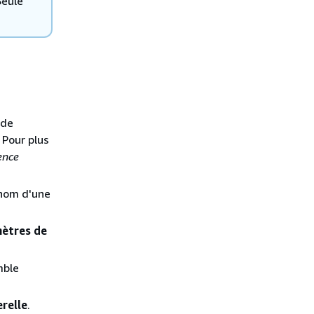
Seule
 de
 Pour plus
ence
e nom d'une
mètres de
mble
relle
.