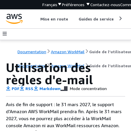
Français
Préférences
Contactez-nous
Comm
Mise en route
Guides de service
Out
Documentation
Amazon WorkMail
Guide de l’utilisateu
Utilisation des
Documentation
Amazon WorkMail
Guide de l’utilisateu
règles d'e-mail
PDF
RSS
Markdown
Mode concentration
Avis de fin de support : le 31 mars 2027, le support
d'Amazon AWS WorkMail prendra fin. Après le 31 mars
2027, vous ne pourrez plus accéder à la WorkMail
console Amazon ni aux WorkMail ressources Amazon.