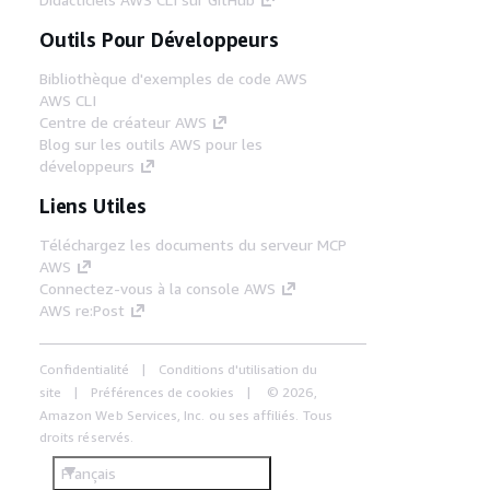
Outils Pour Développeurs
Bibliothèque d'exemples de code AWS
AWS CLI
Centre de créateur AWS
Blog sur les outils AWS pour les
développeurs
Liens Utiles
Téléchargez les documents du serveur MCP
AWS
Connectez-vous à la console AWS
AWS re:Post
Confidentialité
Conditions d'utilisation du
site
Préférences de cookies
© 2026,
Amazon Web Services, Inc. ou ses affiliés. Tous
droits réservés.
Français