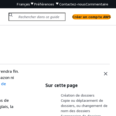
Français
Préférences
Contactez-nous
Commentaire
Créer un compte AWS
endra fin.
mazon ni
e
de
Sur cette page
Création de dossiers
as de
Copie ou déplacement de
dossiers, ou changement de
lais, la
nom des dossiers
Suppression de dossiers