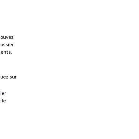
 pouvez
dossier
ments.
quez sur
ier
 le
s