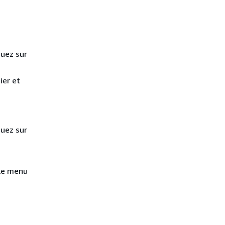
quez sur
ier et
quez sur
 le menu