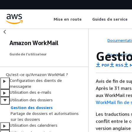
Mise en route
Guides de service
Documentati
Amazon WorkMail
Gestio
Documentati
Guide de l’utilisateur
PDF
RSS
M
Qu'est-ce qu'Amazon WorkMail ?
Configuration des clients de
Avis de fin de s
messagerie
Après le 31 mars
Utilisation des e-mails
aux WorkMail res
Utilisation des dossiers
WorkMail fin de
Gestion des dossiers
Partage de dossiers et autorisations
Les traductions 
sur les dossiers
conflit entre le 
Utilisation des calendriers
version anglaise