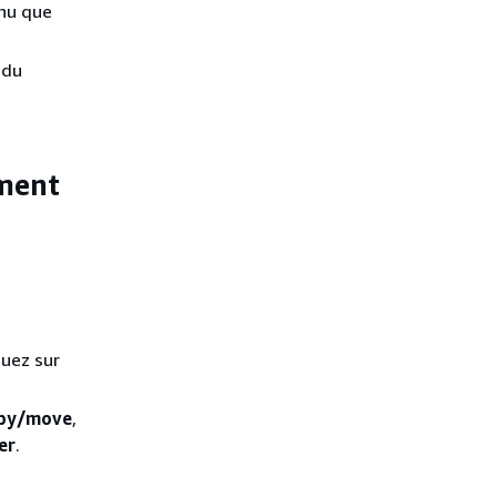
enu que
 du
ement
quez sur
py/move
,
er
.