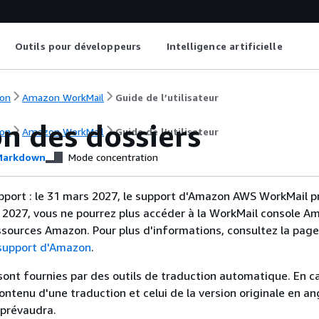
Outils pour développeurs
Intelligence artificielle
on
Amazon WorkMail
Guide de l’utilisateur
n des dossiers
on
Amazon WorkMail
Guide de l’utilisateur
arkdown
Mode concentration
upport : le 31 mars 2027, le support d'Amazon AWS WorkMail pr
 2027, vous ne pourrez plus accéder à la WorkMail console A
sources Amazon. Pour plus d'informations, consultez la pag
 support d'Amazon
.
sont fournies par des outils de traduction automatique. En c
contenu d'une traduction et celui de la version originale en ang
 prévaudra.