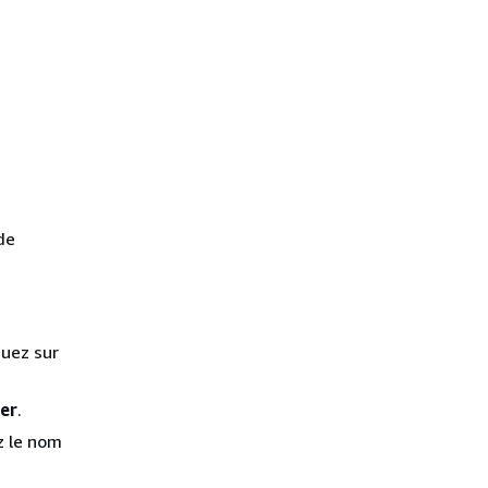
de
quez sur
er
.
ez le nom