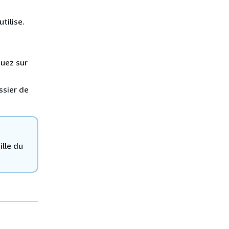
tilise.
quez sur
ssier de
ille du