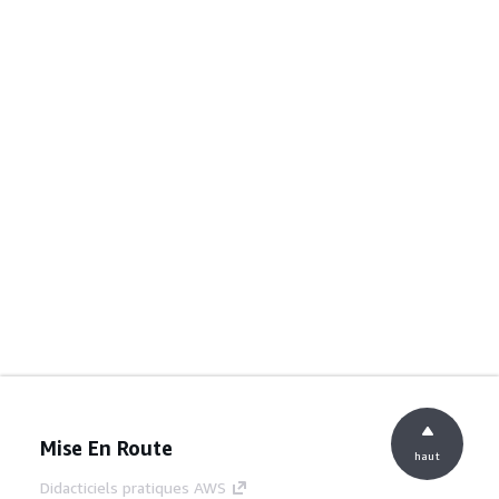
Mise En Route
haut
Didacticiels pratiques AWS