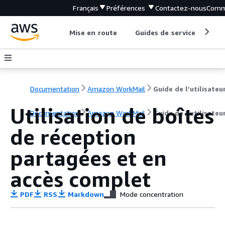
Français
Préférences
Contactez-nous
Comm
Mise en route
Guides de service
Out
Documentation
Amazon WorkMail
Guide de l’utilisateu
Utilisation de boîtes
Documentation
Amazon WorkMail
Guide de l’utilisateu
de réception
partagées et en
accès complet
PDF
RSS
Markdown
Mode concentration