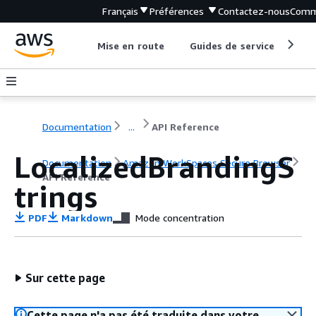
Français
Préférences
Contactez-nous
Comm
Mise en route
Guides de service
Out
Documentation
...
API Reference
LocalizedBrandingS
Documentation
Amazon WorkSpaces Secure Browser
API Reference
trings
PDF
Markdown
Mode concentration
Sur cette page
Cette page n'a pas été traduite dans votre