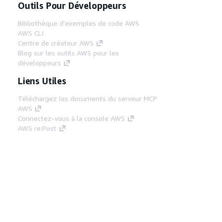
Outils Pour Développeurs
Bibliothèque d'exemples de code AWS
AWS CLI
Centre de créateur AWS
Blog sur les outils AWS pour les
développeurs
Liens Utiles
Téléchargez les documents du serveur MCP
AWS
Connectez-vous à la console AWS
AWS re:Post
Confidentialité
Conditions d'utilisation du
site
Préférences de cookies
© 2026,
Amazon Web Services, Inc. ou ses affiliés. Tous
droits réservés.
Français