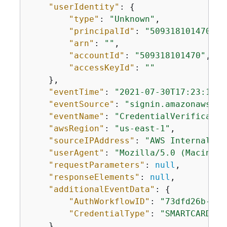
"userIdentity"
: 
{
"type"
: 
"Unknown"
,

"principalId"
: 
"509318101470"
,

"arn"
: 
""
,

"accountId"
: 
"509318101470"
,

"accessKeyId"
: 
""
    },

"eventTime"
: 
"2021-07-30T17:23:13Z"
"eventSource"
: 
"signin.amazonaws.co
"eventName"
: 
"CredentialVerificatio
"awsRegion"
: 
"us-east-1"
,

"sourceIPAddress"
: 
"AWS Internal"
,

"userAgent"
: 
"Mozilla/5.0 (Macintos
"requestParameters"
: 
null
,

"responseElements"
: 
null
,

"additionalEventData"
: 
{
"AuthWorkflowID"
: 
"73dfd26b-f81
"CredentialType"
: 
"SMARTCARD"
    },
