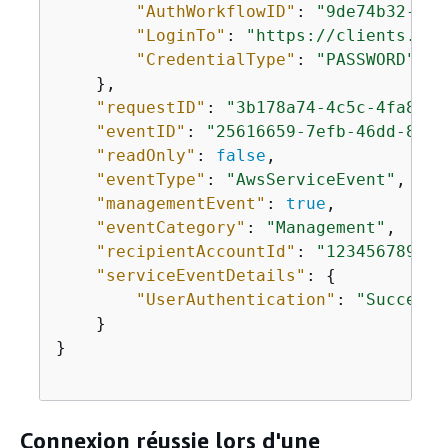
"AuthWorkflowID"
: 
"9de74b32-836
"LoginTo"
: 
"https://clients.ama
"CredentialType"
: 
"PASSWORD"
    },

"requestID"
: 
"3b178a74-4c5c-4fa8-87
"eventID"
: 
"25616659-7efb-46dd-804e
"readOnly"
: 
false
,

"eventType"
: 
"AwsServiceEvent"
,

"managementEvent"
: 
true
,

"eventCategory"
: 
"Management"
,

"recipientAccountId"
: 
"123456789012
"serviceEventDetails"
: 
{
"UserAuthentication"
: 
"Success"
    }

}

Connexion réussie lors d'une