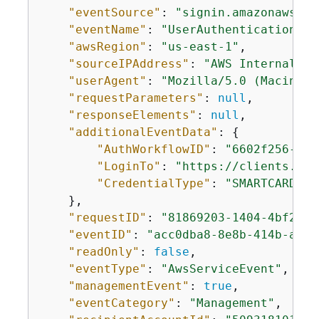
"eventSource"
: 
"signin.amazonaws.co
"eventName"
: 
"UserAuthentication"
, 

"awsRegion"
: 
"us-east-1"
, 

"sourceIPAddress"
: 
"AWS Internal"
, 

"userAgent"
: 
"Mozilla/5.0 (Macintos
"requestParameters"
: 
null
,

"responseElements"
: 
null
,

"additionalEventData"
: 
{
"AuthWorkflowID"
: 
"6602f256-3b7
"LoginTo"
: 
"https://clients.ama
"CredentialType"
: 
"SMARTCARD"
    },

"requestID"
: 
"81869203-1404-4bf2-a1
"eventID"
: 
"acc0dba8-8e8b-414b-a52d
"readOnly"
: 
false
,

"eventType"
: 
"AwsServiceEvent"
, 

"managementEvent"
: 
true
,

"eventCategory"
: 
"Management"
, 
