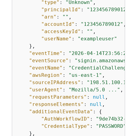
"type"
: 
"Unknown"
,

"principalId"
: 
"123456789012"
,

"arn"
: 
""
,

"accountId"
: 
"123456789012"
,

"accessKeyId"
: 
""
,

"userName"
: 
"exampleuser"
    },

"eventTime"
: 
"2026-04-14T23:56:26Z"
"eventSource"
: 
"signin.amazonaws.co
"eventName"
: 
"CredentialChallenge"
,

"awsRegion"
: 
"us-east-1"
,

"sourceIPAddress"
: 
"198.51.100.1"
,

"userAgent"
: 
"Mozilla/5.0 ..."
,

"requestParameters"
: 
null
,

"responseElements"
: 
null
,

"additionalEventData"
: 
{
"AuthWorkflowID"
: 
"9de74b32-836
"CredentialType"
: 
"PASSWORD"
    },
