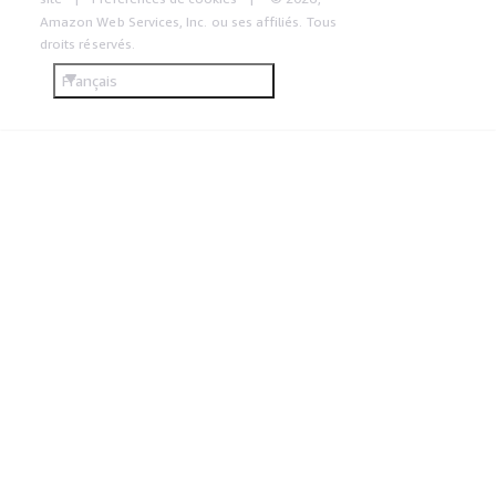
Amazon Web Services, Inc. ou ses affiliés. Tous
droits réservés.
Français