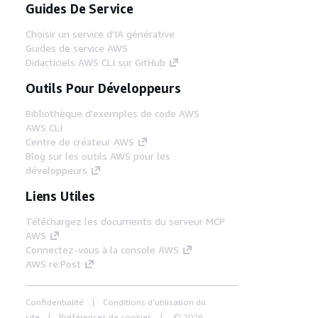
Guides De Service
Choisir un service d'IA générative
Guides de service AWS
Didacticiels AWS CLI sur GitHub
Outils Pour Développeurs
Bibliothèque d'exemples de code AWS
AWS CLI
Centre de créateur AWS
Blog sur les outils AWS pour les
développeurs
Liens Utiles
Téléchargez les documents du serveur MCP
AWS
Connectez-vous à la console AWS
AWS re:Post
Confidentialité
Conditions d'utilisation du
site
Préférences de cookies
© 2026,