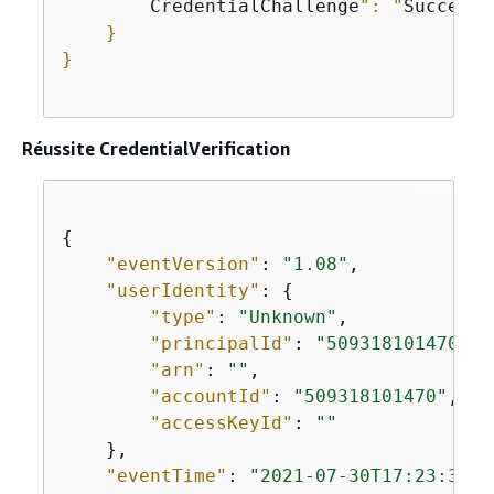
        CredentialChallenge
": "
Success
"

    }

}

Réussite CredentialVerification
{
"eventVersion"
: 
"1.08"
,

"userIdentity"
: 
{
"type"
: 
"Unknown"
,

"principalId"
: 
"509318101470"
,

"arn"
: 
""
,

"accountId"
: 
"509318101470"
,

"accessKeyId"
: 
""
    },

"eventTime"
: 
"2021-07-30T17:23:39Z"