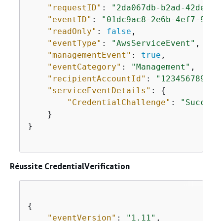
"requestID"
: 
"2da067db-b2ad-42de-bf
"eventID"
: 
"01dc9ac8-2e6b-4ef7-9390
"readOnly"
: 
false
,

"eventType"
: 
"AwsServiceEvent"
,

"managementEvent"
: 
true
,

"eventCategory"
: 
"Management"
,

"recipientAccountId"
: 
"123456789012
"serviceEventDetails"
: 
{
"CredentialChallenge"
: 
"Success
    }

}

Réussite CredentialVerification
{
"eventVersion"
: 
"1.11"
,
