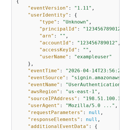
{
"eventVersion"
: 
"1.11"
,

"userIdentity"
: 
{
"type"
: 
"Unknown"
,

"principalId"
: 
"123456789012"
,

"arn"
: 
""
,

"accountId"
: 
"123456789012"
,

"accessKeyId"
: 
""
,

"userName"
: 
"exampleuser"
    },

"eventTime"
: 
"2026-04-14T23:56:29Z"
"eventSource"
: 
"signin.amazonaws.co
"eventName"
: 
"UserAuthentication"
,

"awsRegion"
: 
"us-east-1"
,

"sourceIPAddress"
: 
"198.51.100.1"
,

"userAgent"
: 
"Mozilla/5.0 ..."
,

"requestParameters"
: 
null
,

"responseElements"
: 
null
,

"additionalEventData"
: 
{