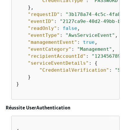
"CredentialType"
: 
"PASSWORD"
    },

"requestID"
: 
"3b178a74-4c5c-4fa8-87
"eventID"
: 
"2127ca9e-40d2-49bb-b6c4
"readOnly"
: 
false
,

"eventType"
: 
"AwsServiceEvent"
,

"managementEvent"
: 
true
,

"eventCategory"
: 
"Management"
,

"recipientAccountId"
: 
"123456789012
"serviceEventDetails"
: 
{
"CredentialVerification"
: 
"Succ
    }

}

Réussite UserAuthentication