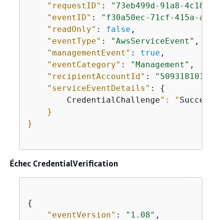
"requestID"
: 
"73eb499d-91a8-4c18-9c
"eventID"
: 
"f30a50ec-71cf-415a-a5ab
"readOnly"
: 
false
,

"eventType"
: 
"AwsServiceEvent"
,

"managementEvent"
: 
true
,

"eventCategory"
: 
"Management"
, 

"recipientAccountId"
: 
"509318101470
"serviceEventDetails"
: 
{
        CredentialChallenge
": "
Success
"

    }

}

Échec CredentialVerification
{
"eventVersion"
: 
"1.08"
,
