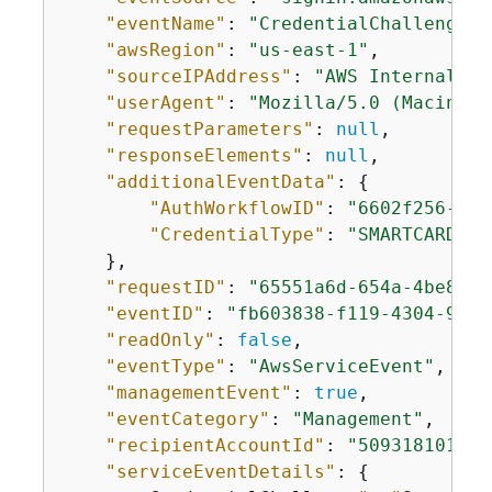
"eventName"
: 
"CredentialChallenge"
,
"awsRegion"
: 
"us-east-1"
, 

"sourceIPAddress"
: 
"AWS Internal"
, 

"userAgent"
: 
"Mozilla/5.0 (Macintos
"requestParameters"
: 
null
,

"responseElements"
: 
null
,

"additionalEventData"
: 
{
"AuthWorkflowID"
: 
"6602f256-3b7
"CredentialType"
: 
"SMARTCARD"
    },

"requestID"
: 
"65551a6d-654a-4be8-90
"eventID"
: 
"fb603838-f119-4304-9fdc
"readOnly"
: 
false
,

"eventType"
: 
"AwsServiceEvent"
,

"managementEvent"
: 
true
,

"eventCategory"
: 
"Management"
, 

"recipientAccountId"
: 
"509318101470
"serviceEventDetails"
: 
{