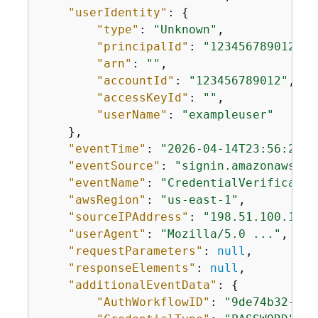
"userIdentity"
: 
{
"type"
: 
"Unknown"
,

"principalId"
: 
"123456789012"
,

"arn"
: 
""
,

"accountId"
: 
"123456789012"
,

"accessKeyId"
: 
""
,

"userName"
: 
"exampleuser"
    },

"eventTime"
: 
"2026-04-14T23:56:29Z"
"eventSource"
: 
"signin.amazonaws.co
"eventName"
: 
"CredentialVerificatio
"awsRegion"
: 
"us-east-1"
,

"sourceIPAddress"
: 
"198.51.100.1"
,

"userAgent"
: 
"Mozilla/5.0 ..."
,

"requestParameters"
: 
null
,

"responseElements"
: 
null
,

"additionalEventData"
: 
{
"AuthWorkflowID"
: 
"9de74b32-836