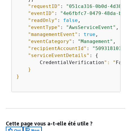
"requestID"
: 
"051ca316-0b0d-4d38-94
"eventID"
: 
"4e6fbfc7-0479-48da-b7dc
"readOnly"
: 
false
,

"eventType"
: 
"AwsServiceEvent"
,

"managementEvent"
: 
true
,

"eventCategory"
: 
"Management"
, 

"recipientAccountId"
: 
"509318101470
"serviceEventDetails"
: 
{
        CredentialVerification
": "
Failu
    }

}

Cette page vous a-t-elle été utile ?
Oui
Non