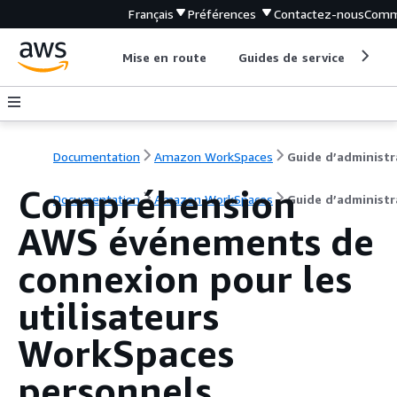
Français
Préférences
Contactez-nous
Comm
Mise en route
Guides de service
Out
Documentation
Amazon WorkSpaces
Compréhension
Documentation
Amazon WorkSpaces
Guide d’administr
AWS événements de
connexion pour les
utilisateurs
WorkSpaces
personnels