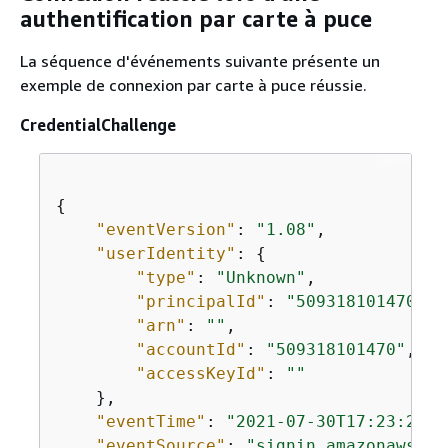
authentification par carte à puce
La séquence d'événements suivante présente un
exemple de connexion par carte à puce réussie.
CredentialChallenge
{
"eventVersion"
: 
"1.08"
,

"userIdentity"
: 
{
"type"
: 
"Unknown"
,

"principalId"
: 
"509318101470"
,

"arn"
: 
""
,

"accountId"
: 
"509318101470"
,

"accessKeyId"
: 
""
    },

"eventTime"
: 
"2021-07-30T17:23:29Z"
"eventSource"
: 
"signin.amazonaws.co