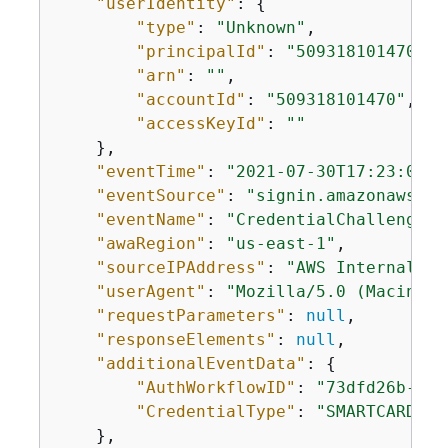
"userIdentity"
: 
{
"type"
: 
"Unknown"
,

"principalId"
: 
"509318101470"
,

"arn"
: 
""
,

"accountId"
: 
"509318101470"
,

"accessKeyId"
: 
""
    },

"eventTime"
: 
"2021-07-30T17:23:06Z"
"eventSource"
: 
"signin.amazonaws.co
"eventName"
: 
"CredentialChallenge"
,
"awaRegion"
: 
"us-east-1"
, 

"sourceIPAddress"
: 
"AWS Internal"
, 

"userAgent"
: 
"Mozilla/5.0 (Macintos
"requestParameters"
: 
null
,

"responseElements"
: 
null
,

"additionalEventData"
: 
{
"AuthWorkflowID"
: 
"73dfd26b-f81
"CredentialType"
: 
"SMARTCARD"
    },
