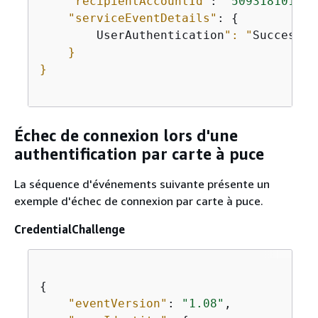
"recipientAccountId"
: 
"509318101470
"serviceEventDetails"
: 
{
        UserAuthentication
": "
Success
"

    }

}

Échec de connexion lors d'une
authentification par carte à puce
La séquence d'événements suivante présente un
exemple d'échec de connexion par carte à puce.
CredentialChallenge
{
"eventVersion"
: 
"1.08"
,
