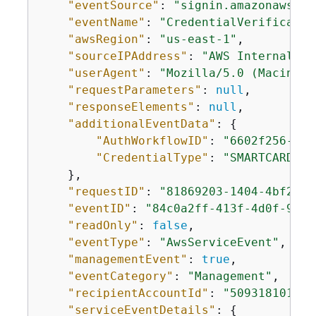
"eventSource"
: 
"signin.amazonaws.co
"eventName"
: 
"CredentialVerificatio
"awsRegion"
: 
"us-east-1"
,

"sourceIPAddress"
: 
"AWS Internal"
,

"userAgent"
: 
"Mozilla/5.0 (Macintos
"requestParameters"
: 
null
,

"responseElements"
: 
null
,

"additionalEventData"
: 
{
"AuthWorkflowID"
: 
"6602f256-3b7
"CredentialType"
: 
"SMARTCARD"
    },

"requestID"
: 
"81869203-1404-4bf2-a1
"eventID"
: 
"84c0a2ff-413f-4d0f-9108
"readOnly"
: 
false
,

"eventType"
: 
"AwsServiceEvent"
,

"managementEvent"
: 
true
,

"eventCategory"
: 
"Management"
,

"recipientAccountId"
: 
"509318101470
"serviceEventDetails"
: 
{