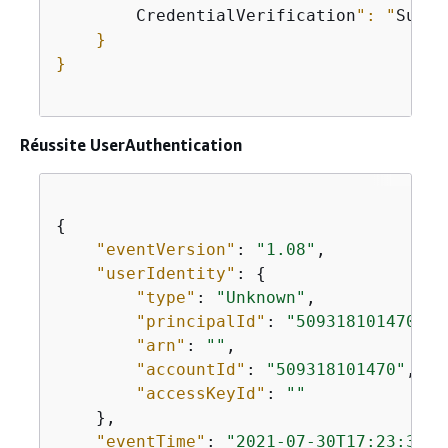
        CredentialVerification
": "
Succe
    }

}

Réussite UserAuthentication
{
"eventVersion"
: 
"1.08"
,

"userIdentity"
: 
{
"type"
: 
"Unknown"
,

"principalId"
: 
"509318101470"
,

"arn"
: 
""
,

"accountId"
: 
"509318101470"
,

"accessKeyId"
: 
""
    },

"eventTime"
: 
"2021-07-30T17:23:39Z"