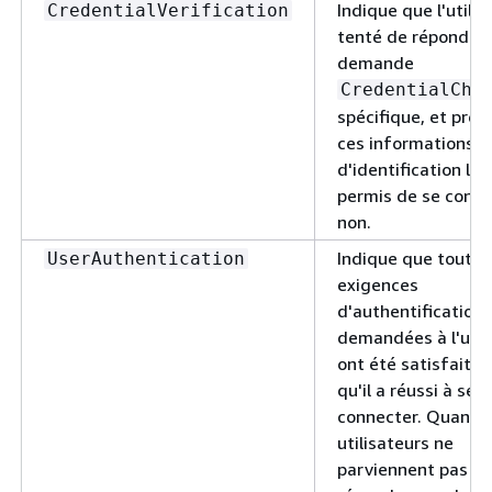
Indique que l'utilis
CredentialVerification
tenté de répondre 
demande
CredentialCha
spécifique, et préci
ces informations
d'identification lui
permis de se conne
non.
Indique que toutes
UserAuthentication
exigences
d'authentification
demandées à l'util
ont été satisfaites
qu'il a réussi à se
connecter. Quand l
utilisateurs ne
parviennent pas à