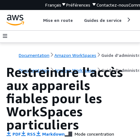
Français
Préférences
Contactez-nous
Comm
Mise en route
Guides de service
Out
Documentation
Amazon WorkSpaces
Restreindre l'accès
Documentation
Amazon WorkSpaces
Guide d’administr
aux appareils
fiables pour les
WorkSpaces
particuliers
PDF
RSS
Markdown
Mode concentration