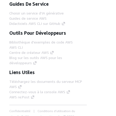
Guides De Service
Choisir un service d'IA générative
Guides de service AWS
Didacticiels AWS CLI sur GitHub
Outils Pour Développeurs
Bibliothèque d'exemples de code AWS
AWS CLI
Centre de créateur AWS
Blog sur les outils AWS pour les
développeurs
Liens Utiles
Téléchargez les documents du serveur MCP
AWS
Connectez-vous à la console AWS
AWS re:Post
Confidentialité
Conditions d'utilisation du