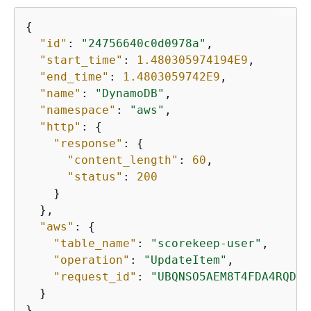
{
"id"
: 
"24756640c0d0978a"
,

"start_time"
: 
1.480305974194E9
,

"end_time"
: 
1.4803059742E9
,

"name"
: 
"DynamoDB"
,

"namespace"
: 
"aws"
,

"http"
: 
{
"response"
: 
{
"content_length"
: 
60
,

"status"
: 
200
    }

  },

"aws"
: 
{
"table_name"
: 
"scorekeep-user"
,

"operation"
: 
"UpdateItem"
,

"request_id"
: 
"UBQNSO5AEM8T4FDA4RQDEB
  }

}