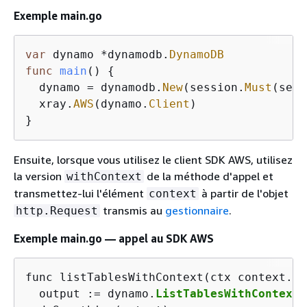
Exemple main.go
var
 dynamo 
*
dynamodb.
DynamoDB
func
main
()
{
  dynamo 
=
 dynamodb.
New
(session.
Must
(sess
  xray.
AWS
(dynamo.
Client
)

}
Ensuite, lorsque vous utilisez le client SDK AWS, utilisez
la version
de la méthode d'appel et
withContext
transmettez-lui l'élément
à partir de l'objet
context
transmis au
gestionnaire
.
http.Request
Exemple main.go — appel au SDK AWS
func listTablesWithContext(ctx context.Co
  output := dynamo.
ListTablesWithContext
(