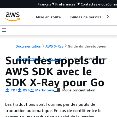
Français
Préférences
Contactez-nous
Comm
Mise en route
Guides de service
Out
Documentation
AWS X-Ray
Guide du développeur
Suivi des appels du
Documentation
AWS X-Ray
Guide du développeur
AWS SDK avec le
SDK X-Ray pour Go
PDF
RSS
Markdown
Mode concentration
Les traductions sont fournies par des outils de
traduction automatique. En cas de conflit entre le
contenu d'une traduction et celui de la version