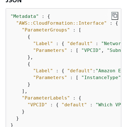
"Metadata"
 : 
{
"AWS::CloudFormation::Interface"
 : 
{
"ParameterGroups"
 : [

{
"Label"
 : 
{
"default"
 : 
"Network 
"Parameters"
 : [ 
"VPCID"
, 
"Subnet
      },

{
"Label"
 : 
{
"default"
:
"Amazon EC2
"Parameters"
 : [ 
"InstanceType"
, 
      }

    ],

"ParameterLabels"
 : 
{
"VPCID"
 : 
{
"default"
 : 
"Which VPC 
    }

  }

}