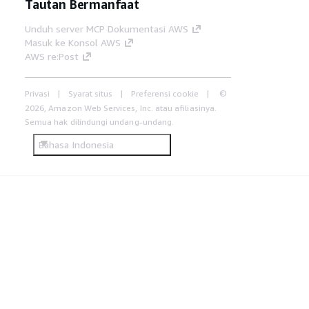
Tautan Bermanfaat
Unduh server MCP Dokumentasi AWS
Masuk ke Konsol AWS
AWS re:Post
Privasi
Syarat situs
Preferensi cookie
©
2026, Amazon Web Services, Inc. atau afiliasinya.
Semua hak dilindungi undang-undang.
Bahasa Indonesia