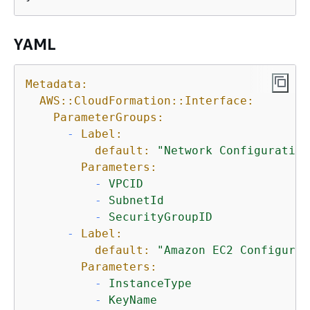
YAML
Metadata:
AWS::CloudFormation::Interface:
ParameterGroups:
-
Label:
default:
"Network Configuration
Parameters:
-
VPCID
-
SubnetId
-
SecurityGroupID
-
Label:
default:
"Amazon EC2 Configurat
Parameters:
-
InstanceType
-
KeyName