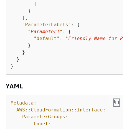
        ]

      }

    ],

"ParameterLabels"
: 
{
"
Parameter1
"
: 
{
"default"
: 
"
Friendly Name for Par
      }

    }

  }

}
YAML
Metadata:
AWS::CloudFormation::Interface:
ParameterGroups:
-
Label: