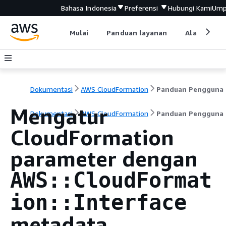
Bahasa Indonesia
Preferensi
Hubungi Kami
Ump
Mulai
Panduan layanan
Alat devel
Dokumentasi
AWS CloudFormation
Panduan Pengguna
Mengatur
Dokumentasi
AWS CloudFormation
Panduan Pengguna
CloudFormation
parameter dengan
AWS::CloudFormat
ion::Interface
metadata