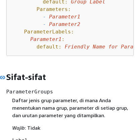
default:
Group
Label
Parameters:
-
Parameter1
-
Parameter2
ParameterLabels:
Parameter1
:
default:
Friendly
Name
for
Parame
Sifat-sifat
ParameterGroups
Daftar jenis grup parameter, di mana Anda
menentukan nama grup, parameter di setiap grup,
dan urutan parameter yang ditampilkan.
Wajib
: Tidak