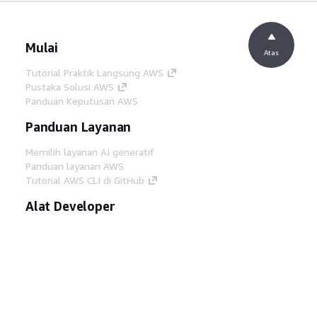
Mulai
Atas
Tutorial Praktik Langsung AWS
Pustaka Solusi AWS
Panduan Keputusan AWS
Panduan Layanan
Memilih layanan AI generatif
Panduan layanan AWS
Tutorial AWS CLI di GitHub
Alat Developer
Pustaka Contoh Kode AWS
AWS CLI
AWS Builder Center
Blog Alat Developer AWS
Tautan Bermanfaat