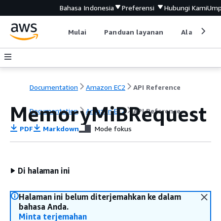
Bahasa Indonesia
Preferensi
Hubungi Kami
Ump
Mulai
Panduan layanan
Alat devel
Documentation
Amazon EC2
API Reference
MemoryMiBRequest
Documentation
Amazon EC2
API Reference
PDF
Markdown
Mode fokus
Di halaman ini
Halaman ini belum diterjemahkan ke dalam
bahasa Anda.
Minta terjemahan