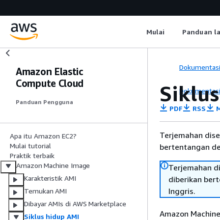
Mulai
Panduan l
Dokumentas
Amazon Elastic
Compute Cloud
Siklu
Dokumentas
Panduan Pengguna
PDF
RSS
M
Terjemahan dise
Apa itu Amazon EC2?
Mulai tutorial
bertentangan den
Praktik terbaik
Amazon Machine Image
Terjemahan di
Karakteristik AMI
diberikan ber
Inggris.
Temukan AMI
Dibayar AMIs di AWS Marketplace
Amazon Machine 
Siklus hidup AMI