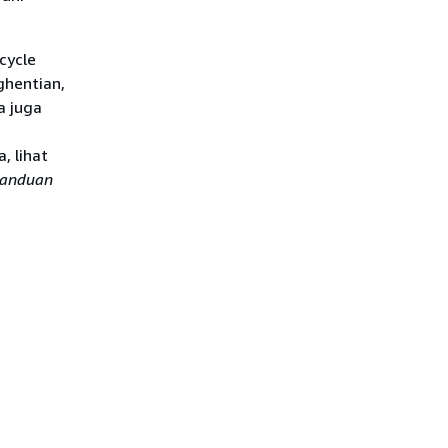
cycle
hentian,
a juga
, lihat
Panduan