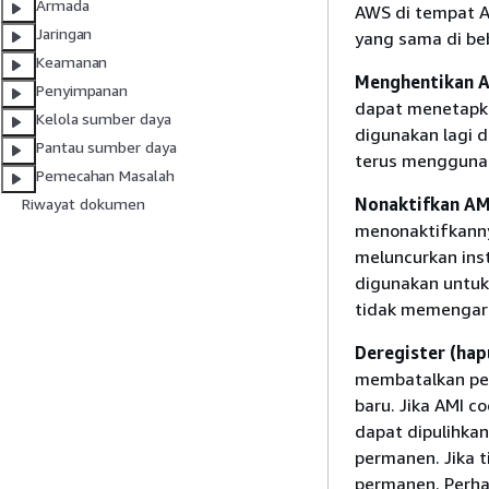
Armada
AWS di tempat A
Jaringan
yang sama di beb
Keamanan
Menghentikan A
Penyimpanan
dapat menetapka
Kelola sumber daya
digunakan lagi 
Pantau sumber daya
terus menggunak
Pemecahan Masalah
Nonaktifkan AM
Riwayat dokumen
menonaktifkanny
meluncurkan ins
digunakan untuk
tidak memengaru
Deregister (hap
membatalkan pe
baru. Jika AMI c
dapat dipulihkan
permanen. Jika t
permanen. Perh