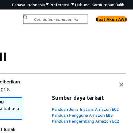
Bahasa Indonesia
Preferensi
Hubungi Kami
Umpan Balik
Buat Akun AWS
MI
diberikan
gris.
Sumber daya terkait
ng
si bahasa
Panduan Jenis Instans Amazon EC2
Panduan Pengguna Amazon EBS
Panduan Pengembang Amazon EC2
t lunak