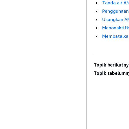
Tanda air A
Penggunaan
Usangkan A
Menonaktifk
Membatalka
Topik berikutny
Topik sebelumn