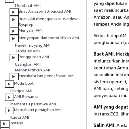
yang diperlukan
Membuat AMI
saat meluncurka
Buat Amazon S3-backed AMI
Amazon, atau An
Buat AMI menggunakan Windows
tempat Anda ing
Sysprep
Menyalin AMI
Siklus hidup AM
Menyimpan dan memulihkan AMI
penghapusan (de
Nenek moyang AMI
Tanda air AMI
Buat AMI.
Meski
Penggunaan AMI
meluncurkan ins
Usangkan AMI
kebutuhan Anda.
Menonaktifkan AMI
sesuaikan instan
Membatalkan pendaftaran AMI
sistem operasi),
Mode boot
AMI baru, sehin
Enkripsi AMI
penyesuaian ini.
AMI Bersama
Memantau peristiwa AMI
AMI yang dapat 
Memahami penagihan AMI
instans EC2, liha
Kuota AMI
Instans
Salin AMI.
Anda 