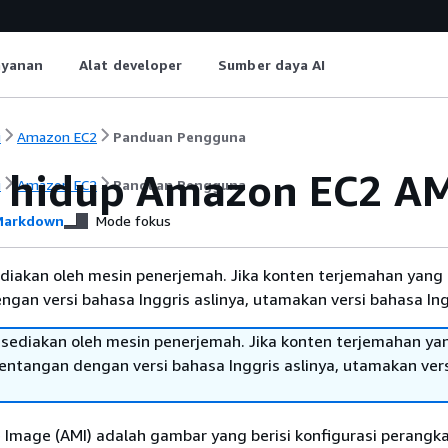
ayanan
Alat developer
Sumber daya AI
i
Amazon EC2
Panduan Pengguna
s hidup Amazon EC2 A
i
Amazon EC2
Panduan Pengguna
arkdown
Mode fokus
diakan oleh mesin penerjemah. Jika konten terjemahan yang 
gan versi bahasa Inggris aslinya, utamakan versi bahasa Ing
sediakan oleh mesin penerjemah. Jika konten terjemahan ya
tentangan dengan versi bahasa Inggris aslinya, utamakan ver
Image (AMI) adalah gambar yang berisi konfigurasi perangka