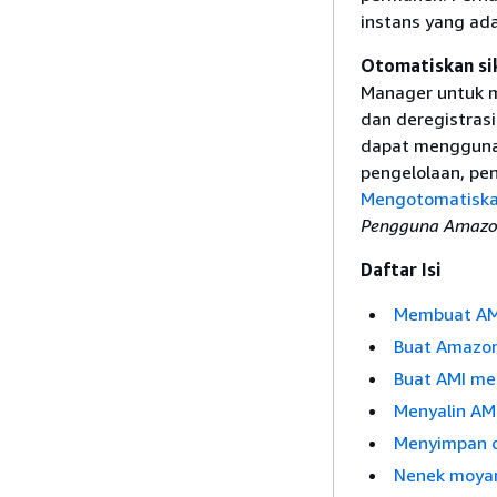
instans yang ada
Otomatiskan sik
Manager untuk m
dan deregistras
dapat mengguna
pengelolaan, pen
Mengotomatiska
Pengguna Amazo
Daftar Isi
Membuat AM
Buat Amazon
Buat AMI m
Menyalin AM
Menyimpan 
Nenek moya