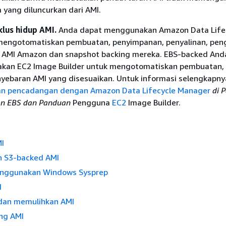
 yang diluncurkan dari AMI.
lus hidup AMI.
Anda dapat menggunakan Amazon Data Life
engotomatiskan pembuatan, penyimpanan, penyalinan, peng
i AMI Amazon dan snapshot backing mereka. EBS-backed And
kan EC2 Image Builder untuk mengotomatiskan pembuatan,
yebaran AMI yang disesuaikan. Untuk informasi selengkapnya
n pencadangan dengan Amazon Data Lifecycle Manager
di 
n EBS dan Panduan
Pengguna
EC2
Image Builder.
I
 S3-backed AMI
enggunakan Windows Sysprep
I
dan memulihkan AMI
ng AMI