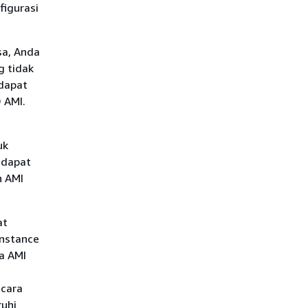
figurasi
sa, Anda
g tidak
 dapat
 AMI.
uk
 dapat
n AMI
at
nstance
na AMI
ecara
uhi