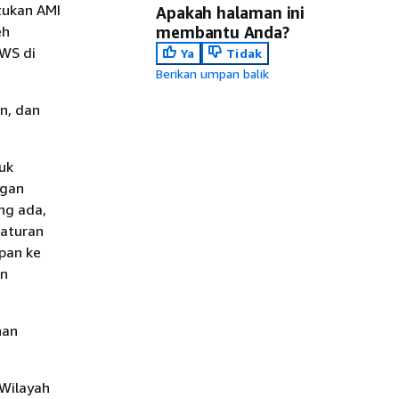
tukan AMI
Apakah halaman ini
eh
membantu Anda?
AWS di
Ya
Tidak
Berikan umpan balik
n, dan
uk
ngan
ng ada,
gaturan
mpan ke
an
han
Wilayah