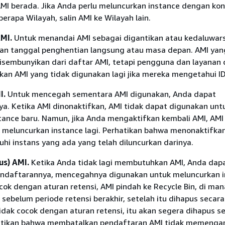
MI berada. Jika Anda perlu meluncurkan instance dengan kon
erapa Wilayah, salin AMI ke Wilayah lain.
MI.
Untuk menandai AMI sebagai digantikan atau kedaluwar
n tanggal penghentian langsung atau masa depan. AMI yan
disembunyikan dari daftar AMI, tetapi pengguna dan layanan
an AMI yang tidak digunakan lagi jika mereka mengetahui ID
I.
Untuk mencegah sementara AMI digunakan, Anda dapat
a. Ketika AMI dinonaktifkan, AMI tidak dapat digunakan unt
tance baru. Namun, jika Anda mengaktifkan kembali AMI, AMI
 meluncurkan instance lagi. Perhatikan bahwa menonaktifka
hi instans yang ada yang telah diluncurkan darinya.
us) AMI.
Ketika Anda tidak lagi membutuhkan AMI, Anda dap
ndaftarannya, mencegahnya digunakan untuk meluncurkan i
ocok dengan aturan retensi, AMI pindah ke Recycle Bin, di ma
 sebelum periode retensi berakhir, setelah itu dihapus secara
idak cocok dengan aturan retensi, itu akan segera dihapus s
atikan bahwa membatalkan pendaftaran AMI tidak memengar