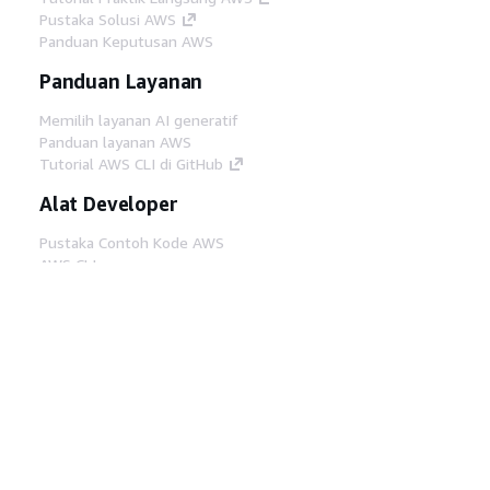
Pustaka Solusi AWS
Panduan Keputusan AWS
Panduan Layanan
Memilih layanan AI generatif
Panduan layanan AWS
Tutorial AWS CLI di GitHub
Alat Developer
Pustaka Contoh Kode AWS
AWS CLI
AWS Builder Center
Blog Alat Developer AWS
Tautan Bermanfaat
Unduh server MCP Dokumentasi AWS
Masuk ke Konsol AWS
AWS re:Post
Privasi
Syarat situs
Preferensi cookie
©