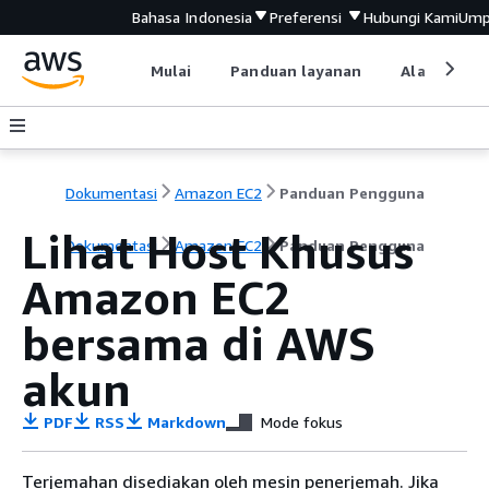
Bahasa Indonesia
Preferensi
Hubungi Kami
Ump
Mulai
Panduan layanan
Alat devel
Dokumentasi
Amazon EC2
Panduan Pengguna
Lihat Host Khusus
Dokumentasi
Amazon EC2
Panduan Pengguna
Amazon EC2
bersama di AWS
akun
PDF
RSS
Markdown
Mode fokus
Terjemahan disediakan oleh mesin penerjemah. Jika