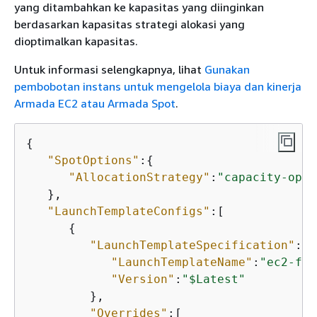
yang ditambahkan ke kapasitas yang diinginkan
berdasarkan kapasitas strategi alokasi yang
dioptimalkan kapasitas.
Untuk informasi selengkapnya, lihat
Gunakan
pembobotan instans untuk mengelola biaya dan kinerja
Armada EC2 atau Armada Spot
.
{
"SpotOptions"
:
{
"AllocationStrategy"
:
"capacity-opti
   },

"LaunchTemplateConfigs"
:[

{
"LaunchTemplateSpecification"
:
{
"LaunchTemplateName"
:
"ec2-fle
"Version"
:
"$Latest"
         },

"Overrides"
:[
