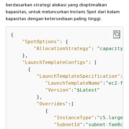
berdasarkan strategi alokasi yang dioptimalkan
kapasitas, untuk meluncurkan Instans Spot dari kolam
kapasitas dengan ketersediaan paling tinggi.
{
"SpotOptions"
: 
{
"AllocationStrategy"
: 
"capacity-o
    },

"LaunchTemplateConfigs"
: [

{
"LaunchTemplateSpecification"
:
{
"LaunchTemplateName"
:
"ec2-fle
"Version"
:
"$Latest"
         },

"Overrides"
:[

{
"InstanceType"
:
"c5.large"
,

"SubnetId"
:
"subnet-fae8c38