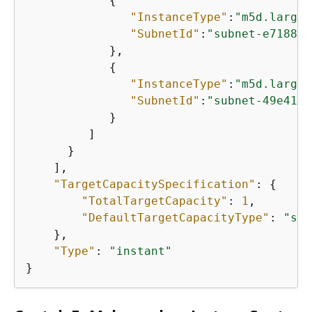
{
"InstanceType"
:
"m5d.large"
"SubnetId"
:
"subnet-e7188ba
            },

{
"InstanceType"
:
"m5d.large"
"SubnetId"
:
"subnet-49e4192
            }

         ]

      }

    ],

"TargetCapacitySpecification"
: 
{
"TotalTargetCapacity"
: 
1
,

"DefaultTargetCapacityType"
: 
"spo
    },

"Type"
: 
"instant"
}