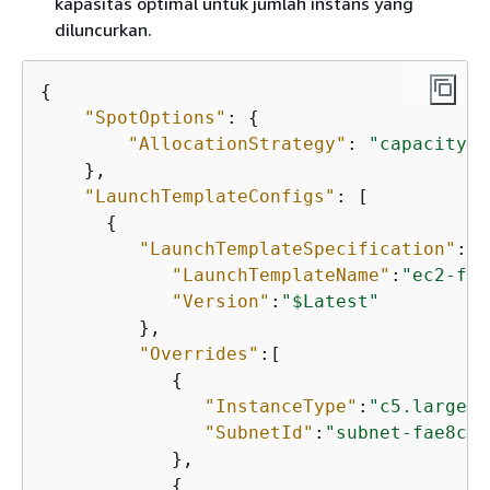
kapasitas optimal untuk jumlah instans yang
diluncurkan.
{
"SpotOptions"
: 
{
"AllocationStrategy"
: 
"capacity-o
    },

"LaunchTemplateConfigs"
: [

{
"LaunchTemplateSpecification"
:
{
"LaunchTemplateName"
:
"ec2-fle
"Version"
:
"$Latest"
         },

"Overrides"
:[

{
"InstanceType"
:
"c5.large"
,

"SubnetId"
:
"subnet-fae8c38
            },

{