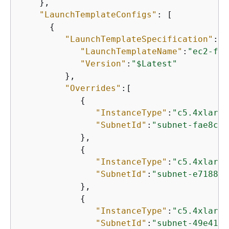
    },

"LaunchTemplateConfigs"
: [

{
"LaunchTemplateSpecification"
:
{
"LaunchTemplateName"
:
"ec2-fle
"Version"
:
"$Latest"
         },

"Overrides"
:[

{
"InstanceType"
:
"c5.4xlarge
"SubnetId"
:
"subnet-fae8c38
            },

{
"InstanceType"
:
"c5.4xlarge
"SubnetId"
:
"subnet-e7188ba
            },

{
"InstanceType"
:
"c5.4xlarge
"SubnetId"
:
"subnet-49e4192