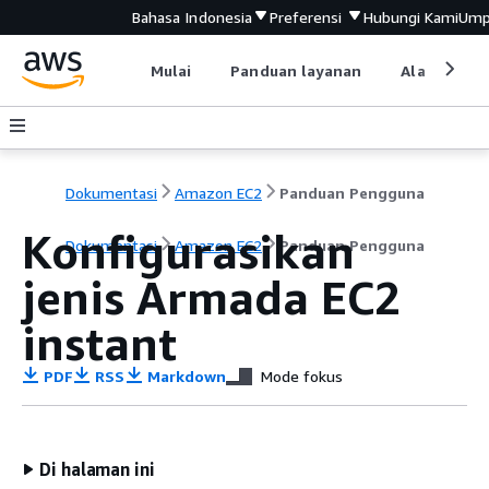
Bahasa Indonesia
Preferensi
Hubungi Kami
Ump
Mulai
Panduan layanan
Alat devel
Dokumentasi
Amazon EC2
Panduan Pengguna
Konfigurasikan
Dokumentasi
Amazon EC2
Panduan Pengguna
jenis Armada EC2
instant
PDF
RSS
Markdown
Mode fokus
Di halaman ini