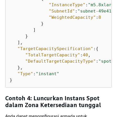
"InstanceType"
:
"m5.8xlarge
"SubnetId"
:
"subnet-49e4192
"WeightedCapacity"
:
8
            }

         ]

      }

   ],

"TargetCapacitySpecification"
:
{
"TotalTargetCapacity"
:
40
,

"DefaultTargetCapacityType"
:
"spot"
   },

"Type"
:
"instant"
}
Contoh 4: Luncurkan Instans Spot
dalam Zona Ketersediaan tunggal
Anda dapat mengonfigurasi armada untuk