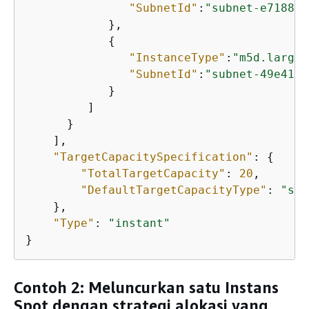
"SubnetId"
:
"subnet-e7188ba
            },

{
"InstanceType"
:
"m5d.large"
"SubnetId"
:
"subnet-49e4192
            }

         ]

      }

    ],

"TargetCapacitySpecification"
: 
{
"TotalTargetCapacity"
: 
20
,

"DefaultTargetCapacityType"
: 
"spo
    },

"Type"
: 
"instant"
}
Contoh 2: Meluncurkan satu Instans
Spot dengan strategi alokasi yang