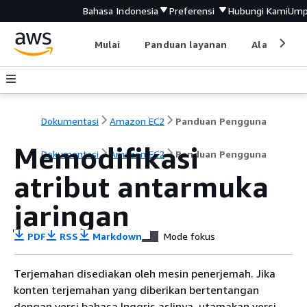
Bahasa Indonesia
Preferensi
Hubungi Kami
Ump
Mulai
Panduan layanan
Alat devel
Dokumentasi
Amazon EC2
Panduan Pengguna
Memodifikasi
Dokumentasi
Amazon EC2
Panduan Pengguna
atribut antarmuka
jaringan
PDF
RSS
Markdown
Mode fokus
Terjemahan disediakan oleh mesin penerjemah. Jika
konten terjemahan yang diberikan bertentangan
dengan versi bahasa Inggris aslinya, utamakan versi