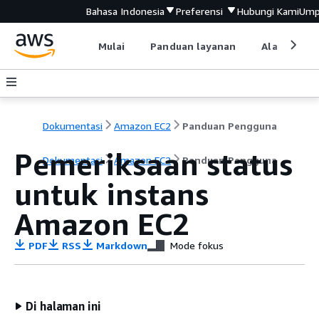
Bahasa Indonesia
Preferensi
Hubungi Kami
Ump
Mulai
Panduan layanan
Alat devel
Dokumentasi
Amazon EC2
Panduan Pengguna
Pemeriksaan status
Dokumentasi
Amazon EC2
Panduan Pengguna
untuk instans
Amazon EC2
PDF
RSS
Markdown
Mode fokus
Di halaman ini