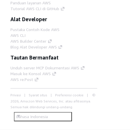
Panduan layanan AWS
Tutorial AWS CLI di GitHub
Alat Developer
Pustaka Contoh Kode AWS
AWS CLI
AWS Builder Center
Blog Alat Developer AWS
Tautan Bermanfaat
Unduh server MCP Dokumentasi AWS
Masuk ke Konsol AWS
AWS re:Post
Privasi
Syarat situs
Preferensi cookie
©
2026, Amazon Web Services, Inc. atau afiliasinya.
Semua hak dilindungi undang-undang.
Bahasa Indonesia