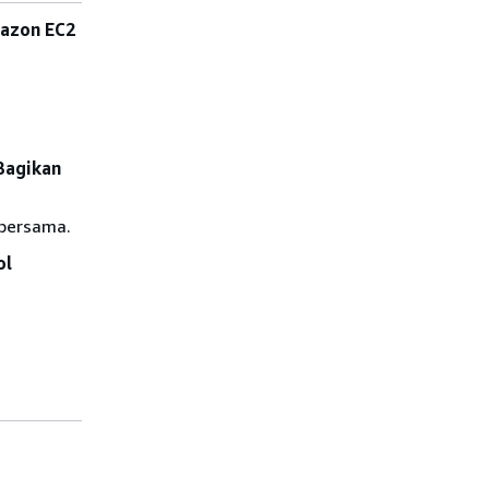
mazon EC2
Bagikan
 bersama.
ol