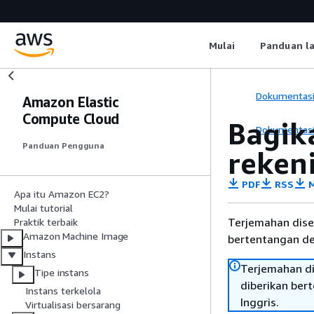
Mulai
Panduan l
Dokumentas
Amazon Elastic
Compute Cloud
Bagik
Dokumentas
Panduan Pengguna
reken
PDF
RSS
M
Apa itu Amazon EC2?
Mulai tutorial
Terjemahan dise
Praktik terbaik
Amazon Machine Image
bertentangan den
Instans
Terjemahan di
Tipe instans
diberikan ber
Instans terkelola
Inggris.
Virtualisasi bersarang