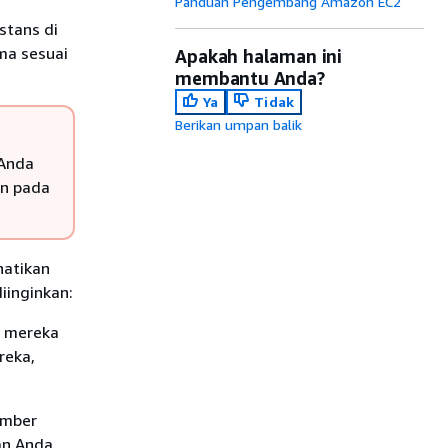
Panduan Pengembang Amazon EC2
stans di
ma sesuai
Apakah halaman ini
membantu Anda?
Ya
Tidak
Berikan umpan balik
 Anda
un pada
hatikan
iinginkan:
n mereka
reka,
umber
an Anda