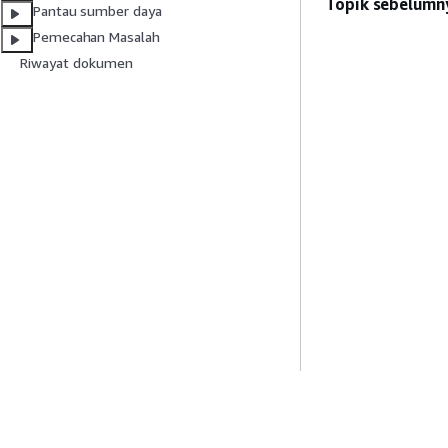
Topik sebelumn
Pantau sumber daya
Pemecahan Masalah
Riwayat dokumen
Mulai
Panduan Lay