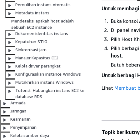
Pemulihan instans otomatis
Untuk membagik
Metadata instans
Buka konsol
Mendeteksi apakah host adalah
sebuah EC2 instance
Di panel navi
Dokumen identitas instans
Pilih Host K
Kepatuhan STIG
Pilih berbag
Sinkronisasi jam
host
.
Manajer Kapasitas EC2
Butuh beber
Kelola driver perangkat
Konfigurasikan instance Windows
Untuk berbagi 
Mutakhirkan instans Windows
Lihat
Membuat b
Tutorial: Hubungkan instans EC2 ke
database RDS
Armada
Jaringan
Keamanan
Penyimpanan
Topik berikutny
Kelola sumber daya