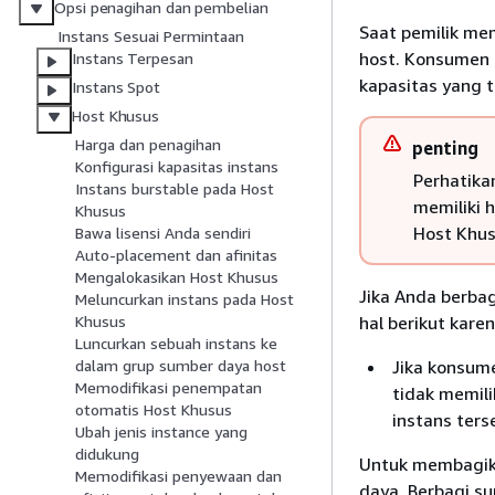
Opsi penagihan dan pembelian
Saat pemilik me
Instans Sesuai Permintaan
host. Konsumen 
Instans Terpesan
kapasitas yang t
Instans Spot
Host Khusus
Harga dan penagihan
penting
Konfigurasi kapasitas instans
Perhatik
Instans burstable pada Host
memiliki 
Khusus
Host Khus
Bawa lisensi Anda sendiri
Auto-placement dan afinitas
Mengalokasikan Host Khusus
Jika Anda berba
Meluncurkan instans pada Host
hal berikut kar
Khusus
Luncurkan sebuah instans ke
Jika konsum
dalam grup sumber daya host
Memodifikasi penempatan
tidak memili
otomatis Host Khusus
instans ters
Ubah jenis instance yang
didukung
Untuk membagik
Memodifikasi penyewaan dan
daya. Berbagi 