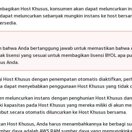
mbagikan Host Khusus, konsumen akan dapat meluncurkan in
dapat meluncurkan sebanyak mungkin instans ke host bersa
ersedia.
an bahwa Anda bertanggung jawab untuk memastikan bahwa
hak lisensi yang sesuai untuk membagikan lisensi BYOL apa p
us Anda.
gi Host Khusus dengan penempatan otomatis diaktifkan, per
ena dapat menyebabkan penggunaan Host Khusus yang tidak d
en meluncurkan instans dengan penghunian Host Khusus da
ki kapasitas pada Host Khusus yang mereka miliki di akun me
ebut secara otomatis diluncurkan ke Host Khusus bersama.
an Host Khusus, Anda harus menambahkannya ke berbagi s
sumber daya adalah AWS RAM sumber daya yang memungkink