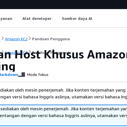
ayanan
Alat developer
Sumber daya AI
i
Amazon EC2
Panduan Pengguna
an Host Khusus Amazo
i
Amazon EC2
Panduan Pengguna
ing
arkdown
Mode fokus
diakan oleh mesin penerjemah. Jika konten terjemahan yang 
gan versi bahasa Inggris aslinya, utamakan versi bahasa Ing
sediakan oleh mesin penerjemah. Jika konten terjemahan ya
tentangan dengan versi bahasa Inggris aslinya, utamakan ver