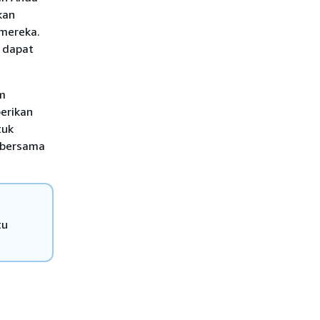
kan
mereka.
 dapat
am
berikan
tuk
 bersama
tu