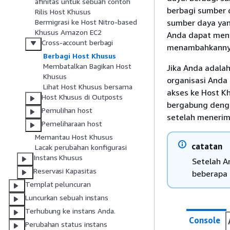
afinitas untuk sebuah contoh
berbagi sumber 
Rilis Host Khusus
sumber daya yan
Bermigrasi ke Host Nitro-based
Khusus Amazon EC2
Anda dapat men
Cross-account berbagi
menambahkannya
Berbagi Host Khusus
Membatalkan Bagikan Host
Jika Anda adala
Khusus
organisasi Anda 
Lihat Host Khusus bersama
akses ke Host K
Host Khusus di Outposts
bergabung denga
Pemulihan host
setelah meneri
Pemeliharaan host
Memantau Host Khusus
catatan
Lacak perubahan konfigurasi
Instans Khusus
Setelah A
Reservasi Kapasitas
beberapa 
Templat peluncuran
Luncurkan sebuah instans
Terhubung ke instans Anda.
Console
Perubahan status instans