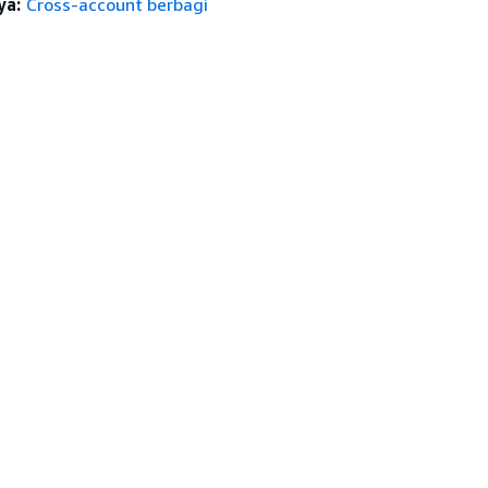
ya:
Cross-account berbagi
anan
Alat Developer