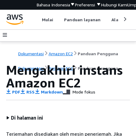
Bahasa Indonesia
Preferensi
Hubungi Kami
Ump
Mulai
Panduan layanan
Alat devel
Dokumentasi
Amazon EC2
Panduan Pengguna
Mengakhiri instans
Dokumentasi
Amazon EC2
Panduan Pengguna
Amazon EC2
PDF
RSS
Markdown
Mode fokus
Di halaman ini
Terjemahan disediakan oleh mesin penerjemah. Jika