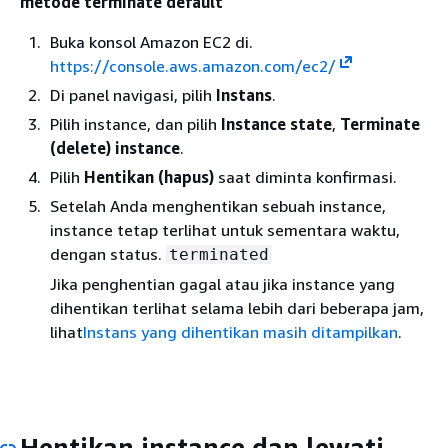
metode terminate default
Buka konsol Amazon EC2 di.
https://console.aws.amazon.com/ec2/
Di panel navigasi, pilih
Instans
.
Pilih instance, dan pilih
Instance state
,
Terminate
(delete) instance
.
Pilih
Hentikan (hapus)
saat diminta konfirmasi.
Setelah Anda menghentikan sebuah instance,
instance tetap terlihat untuk sementara waktu,
dengan status.
terminated
Jika penghentian gagal atau jika instance yang
dihentikan terlihat selama lebih dari beberapa jam,
lihat
Instans yang dihentikan masih ditampilkan
.
Hentikan instance dan lewati