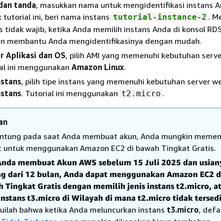
dan tanda
, masukkan nama untuk mengidentifikasi instans 
k tutorial ini, beri nama instans
. M
tutorial-instance-2
 tidak wajib, ketika Anda memilih instans Anda di konsol RD
an membantu Anda mengidentifikasinya dengan mudah.
 Aplikasi dan OS
, pilih AMI yang memenuhi kebutuhan serv
ial ini menggunakan
Amazon Linux
.
nstans
, pilih tipe instans yang memenuhi kebutuhan server 
nstans
. Tutorial ini menggunakan
.
t2.micro
an
ntung pada saat Anda membuat akun, Anda mungkin memen
t untuk menggunakan Amazon EC2 di bawah Tingkat Gratis.
Anda membuat Akun AWS sebelum 15 Juli 2025 dan usian
g dari 12 bulan, Anda dapat menggunakan Amazon EC2 d
 Tingkat Gratis dengan memilih jenis instans t2.micro, a
 instans t3.micro di Wilayah
di mana
t2.micro tidak tersedi
uilah bahwa ketika Anda meluncurkan instans
t3.micro
, defa