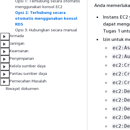
Opsi 1: Terhubung secara otomatis
Anda memerlukan 
menggunakan konsol EC2
Opsi 2: Terhubung secara
Instans EC2
otomatis menggunakan konsol
dapat mengg
RDS
Opsi 3: Hubungkan secara manual
Tugas 1 unt
Armada
Izin untuk m
Jaringan
ec2:As
Keamanan
ec2:Au
Penyimpanan
ec2:Cr
Kelola sumber daya
Pantau sumber daya
ec2:Cr
Pemecahan Masalah
ec2:Cr
Riwayat dokumen
ec2:De
ec2:De
ec2:De
ec2:De
ec2:De