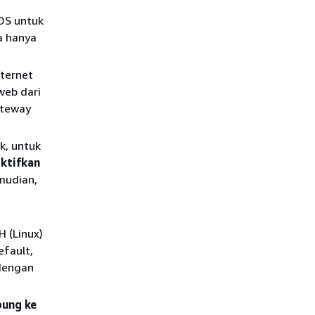
DS untuk
a hanya
ternet
web dari
ateway
k, untuk
ktifkan
emudian,
 (Linux)
efault,
 dengan
bung ke