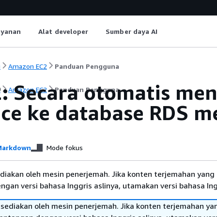
ayanan
Alat developer
Sumber daya AI
i
Amazon EC2
Panduan Pengguna
2: Secara otomatis m
i
Amazon EC2
Panduan Pengguna
nce ke database RDS 
arkdown
Mode fokus
diakan oleh mesin penerjemah. Jika konten terjemahan yang 
gan versi bahasa Inggris aslinya, utamakan versi bahasa Ing
sediakan oleh mesin penerjemah. Jika konten terjemahan ya