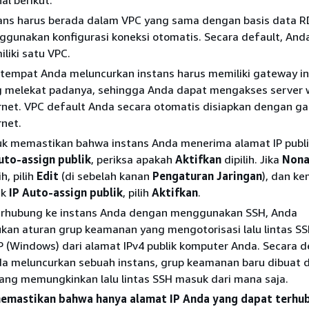
al berikut:
ans harus berada dalam VPC yang sama dengan basis data R
gunakan konfigurasi koneksi otomatis. Secara default, And
liki satu VPC.
tempat Anda meluncurkan instans harus memiliki gateway in
 melekat padanya, sehingga Anda dapat mengakses server 
rnet. VPC default Anda secara otomatis disiapkan dengan g
rnet.
k memastikan bahwa instans Anda menerima alamat IP publi
uto-assign publik
, periksa apakah
Aktifkan
dipilih. Jika
Nona
ih, pilih
Edit
(di sebelah kanan
Pengaturan Jaringan
), dan k
uk
IP Auto-assign publik
, pilih
Aktifkan
.
erhubung ke instans Anda dengan menggunakan SSH, Anda
an aturan grup keamanan yang mengotorisasi lalu lintas SSH
 (Windows) dari alamat IPv4 publik komputer Anda. Secara d
da meluncurkan sebuah instans, grup keamanan baru dibuat
ang memungkinkan lalu lintas SSH masuk dari mana saja.
emastikan bahwa hanya alamat IP Anda yang dapat terhu