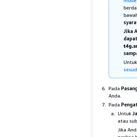
mode 
berda
bawah 
syara
Jika 
dapat
t4g.s
sampa
Untuk
sesud
Pada
Pasang
Anda.
Pada
Pengat
Untuk
J
atau su
Jika An