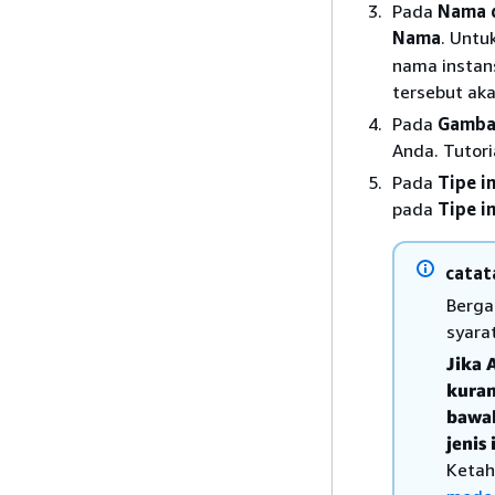
Pada
Nama 
Nama
. Untu
nama instans
tersebut ak
Pada
Gambar
Anda. Tutor
Pada
Tipe i
pada
Tipe i
catat
Berga
syara
Jika 
kuran
bawah
jenis
Ketah