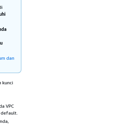
di
uhi
nda
au
lum dan
n kunci
ada VPC
default.
nda,