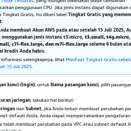
Tidak Terbatas
, yang mungkin dikenakan biaya tambahan
sarkan penggunaan CPU. Jika jenis instans dapat digunakan 
Tingkat Gratis, itu diberi label
Tingkat Gratis yang memen
t
.
Anda membuat Akun AWS pada atau setelah 15 Juli 2025, A
 menggunakan jenis instans t3.micro,
t3.small, t4g.micro
,
mall
,
c7i-flex.large, dan
m7i-flex.large
selama 6 bulan at
i kredit Anda habis.
 informasi selengkapnya, lihat
Manfaat Tingkat Gratis sebe
ah 15 Juli 2025
.
an kunci (login)
, untuk
Nama pasangan kunci
, pilih pasanga
uran jaringan
, lakukan hal berikut:
aringan
dan
Subnet
, jika Anda belum membuat perubahan p
bnet default Anda, Anda dapat mempertahankan pengaturan 
da telah membuat perubahan pada VPC atau subnet default A