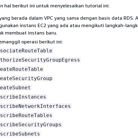
hal berikut ini untuk menyelesaikan tutorial ini:
 yang berada dalam VPC yang sama dengan basis data RDS. 
unakan instans EC2 yang ada atau mengikuti langkah-langk
uk membuat instans baru.
emanggil operasi berikut ini:
sociateRouteTable
thorizeSecurityGroupEgress
eateRouteTable
eateSecurityGroup
eateSubnet
scribeInstances
scribeNetworkInterfaces
scribeRouteTables
scribeSecurityGroups
scribeSubnets