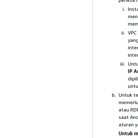
periksa h
Inst
meng
memi
VPC 
yang
inte
inte
Untu
IP A
dipil
unt
Untuk t
memerluk
atau RDP
saat An
aturan y
Untuk m