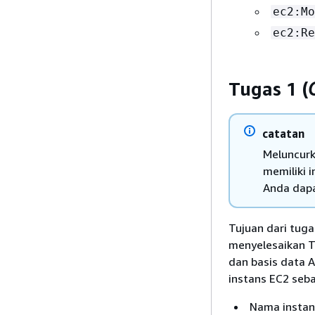
ec2:Mo
ec2:Re
Tugas 1 (
catatan
Meluncurk
memiliki 
Anda dapa
Tujuan dari tug
menyelesaikan T
dan basis data 
instans EC2 seba
Nama instan