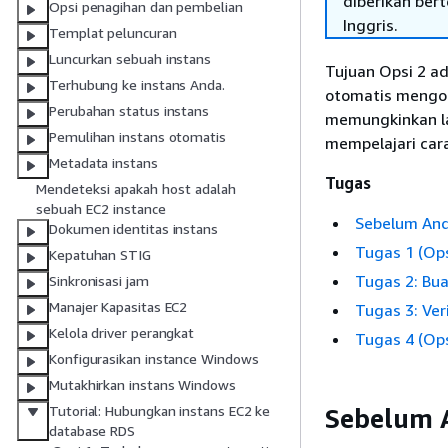
diberikan ber
Opsi penagihan dan pembelian
Inggris.
Templat peluncuran
Luncurkan sebuah instans
Tujuan Opsi 2 ad
Terhubung ke instans Anda.
otomatis mengon
Perubahan status instans
memungkinkan lal
Pemulihan instans otomatis
mempelajari car
Metadata instans
Tugas
Mendeteksi apakah host adalah
sebuah EC2 instance
Sebelum And
Dokumen identitas instans
Tugas 1 (Ops
Kepatuhan STIG
Tugas 2: Bu
Sinkronisasi jam
Manajer Kapasitas EC2
Tugas 3: Veri
Kelola driver perangkat
Tugas 4 (Ops
Konfigurasikan instance Windows
Mutakhirkan instans Windows
Tutorial: Hubungkan instans EC2 ke
Sebelum 
database RDS