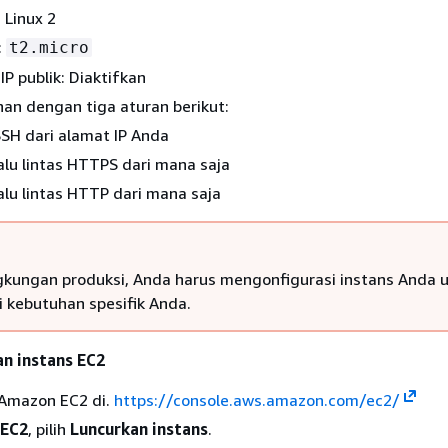
 Linux 2
:
t2.micro
IP publik: Diaktifkan
an dengan tiga aturan berikut:
SSH dari alamat IP Anda
lalu lintas HTTPS dari mana saja
lalu lintas HTTP dari mana saja
gkungan produksi, Anda harus mengonfigurasi instans Anda 
kebutuhan spesifik Anda.
n instans EC2
 Amazon EC2 di.
https://console.aws.amazon.com/ec2/
 EC2
, pilih
Luncurkan instans
.