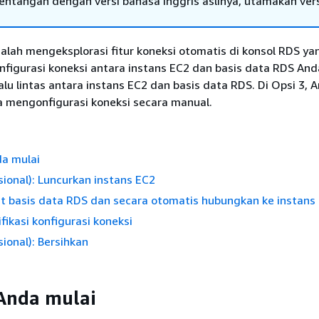
tentangan dengan versi bahasa Inggris aslinya, utamakan ver
alah mengeksplorasi fitur koneksi otomatis di konsol RDS ya
figurasi koneksi antara instans EC2 dan basis data RDS And
u lintas antara instans EC2 dan basis data RDS. Di Opsi 3, 
a mengonfigurasi koneksi secara manual.
a mulai
ional): Luncurkan instans EC2
at basis data RDS dan secara otomatis hubungkan ke instans
fikasi konfigurasi koneksi
ional): Bersihkan
Anda mulai