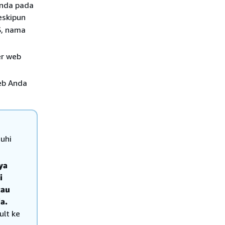
Anda pada
eskipun
S, nama
er web
web Anda
uhi
ya
i
tau
a.
ult ke