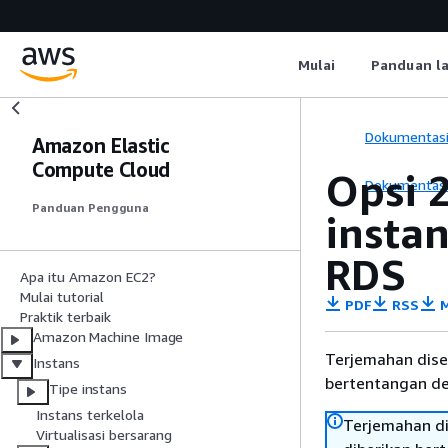
Mulai
Panduan l
Dokumentas
Amazon Elastic
Compute Cloud
Opsi 
Dokumentas
Panduan Pengguna
insta
RDS
Apa itu Amazon EC2?
Mulai tutorial
PDF
RSS
M
Praktik terbaik
Amazon Machine Image
Terjemahan dise
Instans
bertentangan den
Tipe instans
Instans terkelola
Terjemahan di
Virtualisasi bersarang