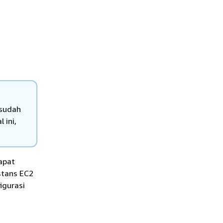
 sudah
 ini,
apat
stans EC2
igurasi