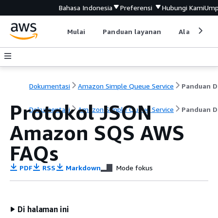
Bahasa Indonesia
Preferensi
Hubungi Kami
Ump
Mulai
Panduan layanan
Alat devel
Dokumentasi
Amazon Simple Queue Service
P
Protokol JSON
Dokumentasi
Amazon Simple Queue Service
Panduan D
Amazon SQS AWS
FAQs
PDF
RSS
Markdown
Mode fokus
Di halaman ini