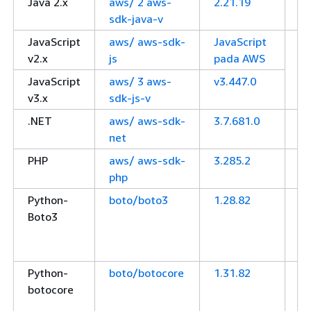
Java 2.x
aws/ 2 aws-
2.21.19
A
sdk-java-v
fo
JavaScript
aws/ aws-sdk-
JavaScript
v2.x
js
pada AWS
JavaScript
aws/ 3 aws-
v3.447.0
Ja
v3.x
sdk-js-v
p
.NET
aws/ aws-sdk-
3.7.681.0
A
net
fo
PHP
aws/ aws-sdk-
3.285.2
A
php
fo
Python-
boto/boto3
1.28.82
A
Boto3
un
Py
(B
Python-
boto/botocore
1.31.82
A
botocore
un
Py