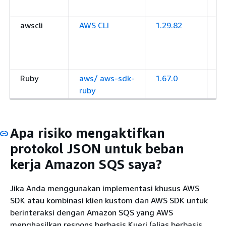
(B
awscli
AWS CLI
1.29.82
A
A
Ba
Pe
Ruby
aws/ aws-sdk-
1.67.0
A
ruby
fo
Apa risiko mengaktifkan
protokol JSON untuk beban
kerja Amazon SQS saya?
Jika Anda menggunakan implementasi khusus AWS
SDK atau kombinasi klien kustom dan AWS SDK untuk
berinteraksi dengan Amazon SQS yang AWS
menghasilkan respons berbasis Kueri (alias berbasis