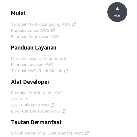
Mulai
Atas
Tutorial Praktik Langsung AWS
Pustaka Solusi AWS
Panduan Keputusan AWS
Panduan Layanan
Memilih layanan AI generatif
Panduan layanan AWS
Tutorial AWS CLI di GitHub
Alat Developer
Pustaka Contoh Kode AWS
AWS CLI
AWS Builder Center
Blog Alat Developer AWS
Tautan Bermanfaat
Unduh server MCP Dokumentasi AWS