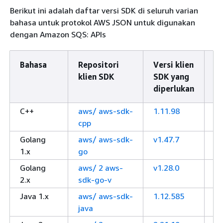
Berikut ini adalah daftar versi SDK di seluruh varian
bahasa untuk protokol AWS JSON untuk digunakan
dengan Amazon SQS: APIs
Bahasa
Repositori
Versi klien
P
klien SDK
SDK yang
diperlukan
C++
aws/ aws-sdk-
1.11.98
A
cpp
fo
Golang
aws/ aws-sdk-
v1.47.7
A
1.x
go
fo
Golang
aws/ 2 aws-
v1.28.0
A
2.x
sdk-go-v
fo
Java 1.x
aws/ aws-sdk-
1.12.585
A
java
fo