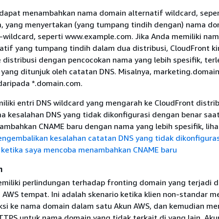
dapat menambahkan nama domain alternatif wildcard, seper
m, yang menyertakan (yang tumpang tindih dengan) nama do
n-wildcard, seperti www.example.com. Jika Anda memiliki na
atif yang tumpang tindih dalam dua distribusi, CloudFront k
 distribusi dengan pencocokan nama yang lebih spesifik, ter
si yang ditunjuk oleh catatan DNS. Misalnya, marketing.domai
 daripada *.domain.com.
iliki entri DNS wildcard yang mengarah ke CloudFront distri
 kesalahan DNS yang tidak dikonfigurasi dengan benar saa
mbahkan CNAME baru dengan nama yang lebih spesifik, liha
ngembalikan kesalahan catatan DNS yang tidak dikonfiguras
 ketika saya mencoba menambahkan CNAME baru
n
miliki perlindungan terhadap fronting domain yang terjadi d
 AWS tempat. Ini adalah skenario ketika klien non-standar 
ksi ke nama domain dalam satu Akun AWS, dan kemudian m
TPS untuk nama domain yang tidak terkait di yang lain. Ak