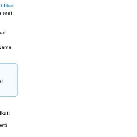
tifikat
a saat
kat
n
 Nama
si
ikut:
erti