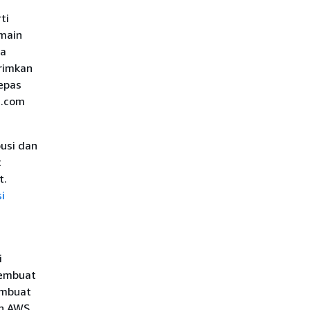
ti
main
ma
irimkan
lepas
n.com
busi dan
t
t.
i
i
membuat
embuat
un AWS