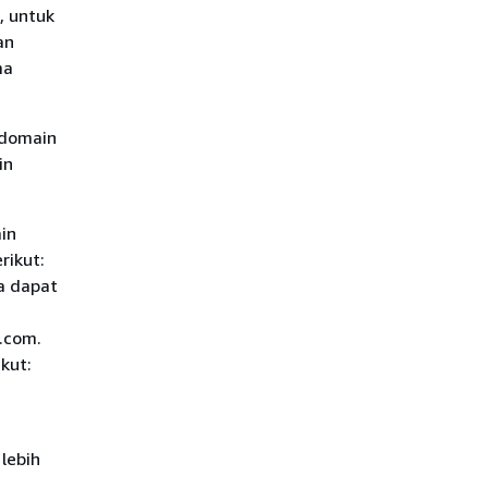
, untuk
an
ma
 domain
in
in
rikut:
a dapat
.com.
kut:
lebih