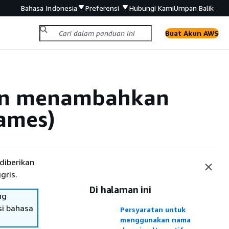
Bahasa Indonesia
Preferensi
Hubungi Kami
Umpan Balik
Buat Akun AWS
an menambahkan
ames)
diberikan
gris.
Di halaman ini
ng
si bahasa
Persyaratan untuk
menggunakan nama