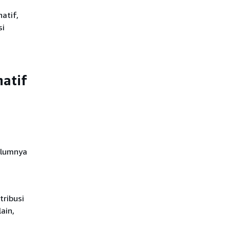
atif,
si
atif
elumnya
ribusi
ain,