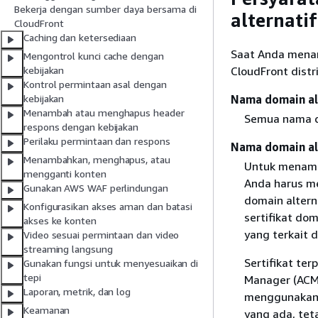
Bekerja dengan sumber daya bersama di
alternatif
CloudFront
Caching dan ketersediaan
Saat Anda menam
Mengontrol kunci cache dengan
CloudFront distri
kebijakan
Kontrol permintaan asal dengan
Nama domain alt
kebijakan
Menambah atau menghapus header
Semua nama do
respons dengan kebijakan
Perilaku permintaan dan respons
Nama domain alt
Menambahkan, menghapus, atau
Untuk menamba
mengganti konten
Anda harus me
Gunakan AWS WAF perlindungan
domain altern
Konfigurasikan akses aman dan batasi
sertifikat d
akses ke konten
yang terkait 
Video sesuai permintaan dan video
streaming langsung
Sertifikat ter
Gunakan fungsi untuk menyesuaikan di
tepi
Manager (ACM) 
Laporan, metrik, dan log
menggunakan s
Keamanan
yang ada, tet