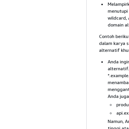
Melampirk
menutupi 
wildcard
domain al
Contoh berik
dalam karya 
alternatif khu
Anda ing
alternati
*.example
menambahk
mengganti
Anda juga
produ
api.e
Namun, An
tinggi ata