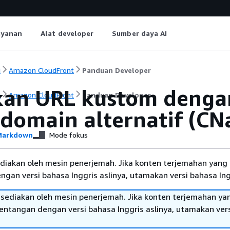
ayanan
Alat developer
Sumber daya AI
i
Amazon CloudFront
Panduan Developer
an URL kustom deng
i
Amazon CloudFront
Panduan Developer
domain alternatif (CN
arkdown
Mode fokus
diakan oleh mesin penerjemah. Jika konten terjemahan yang 
gan versi bahasa Inggris aslinya, utamakan versi bahasa Ing
sediakan oleh mesin penerjemah. Jika konten terjemahan ya
tentangan dengan versi bahasa Inggris aslinya, utamakan ver