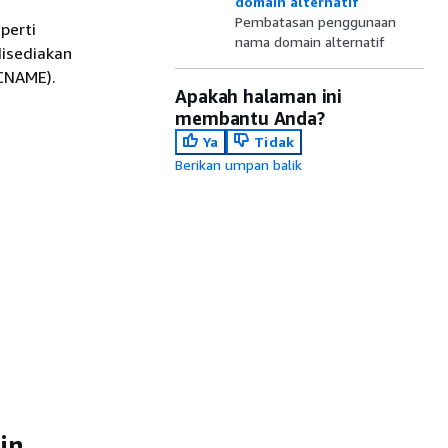
domain alternatif
Pembatasan penggunaan
perti
nama domain alternatif
isediakan
 CNAME).
Apakah halaman ini
membantu Anda?
Ya
Tidak
Berikan umpan balik
in