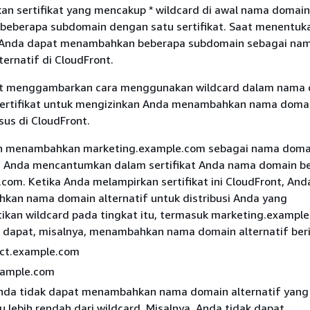
an sertifikat yang mencakup * wildcard di awal nama domain
beberapa subdomain dengan satu sertifikat. Saat menentuk
, Anda dapat menambahkan beberapa subdomain sebagai na
ternatif di CloudFront.
ut menggambarkan cara menggunakan wildcard dalam nama
sertifikat untuk mengizinkan Anda menambahkan nama doma
sus di CloudFront.
in menambahkan marketing.example.com sebagai nama doma
f. Anda mencantumkan dalam sertifikat Anda nama domain be
.com. Ketika Anda melampirkan sertifikat ini CloudFront, And
an nama domain alternatif untuk distribusi Anda yang
kan wildcard pada tingkat itu, termasuk marketing.example
 dapat, misalnya, menambahkan nama domain alternatif beri
ct.example.com
xample.com
da tidak dapat menambahkan nama domain alternatif yang 
u lebih rendah dari wildcard. Misalnya, Anda tidak dapat