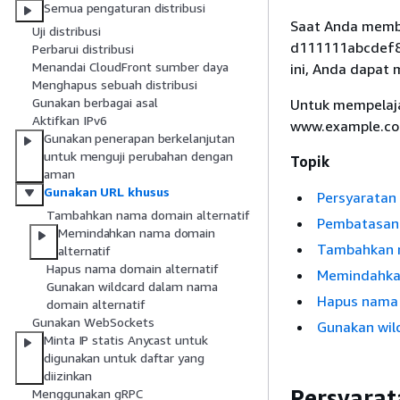
Semua pengaturan distribusi
Saat Anda membu
Uji distribusi
d111111abcdef8.
Perbarui distribusi
Menandai CloudFront sumber daya
ini, Anda dapat
Menghapus sebuah distribusi
Gunakan berbagai asal
Untuk mempelaja
Aktifkan IPv6
www.example.com,
Gunakan penerapan berkelanjutan
untuk menguji perubahan dengan
Topik
aman
Gunakan URL khusus
Persyaratan
Tambahkan nama domain alternatif
Pembatasan 
Memindahkan nama domain
Tambahkan n
alternatif
Hapus nama domain alternatif
Memindahkan
Gunakan wildcard dalam nama
Hapus nama 
domain alternatif
Gunakan WebSockets
Gunakan wil
Minta IP statis Anycast untuk
digunakan untuk daftar yang
diizinkan
Persyara
Menggunakan gRPC