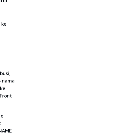
 ke
busi,
p nama
 ke
Front
te
t
CNAME