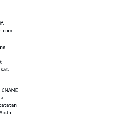
f.
e.com
ama
t
kat.
n CNAME
a.
catatan
 Anda