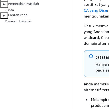
Pemecahan Masalah
sertifikat yan
CA yang Diser
Kuota
Contoh kode
menggunakan C
Riwayat dokumen
Untuk memveri
yang Anda lam
wildcard, Clo
domain altern
catata
Hanya s
pada s
Anda membuk
alternatif ter
Melampirk
product-