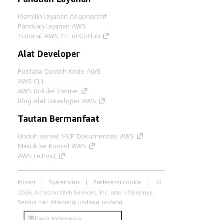
Memilih layanan AI generatif
Panduan layanan AWS
Tutorial AWS CLI di GitHub
Alat Developer
Pustaka Contoh Kode AWS
AWS CLI
AWS Builder Center
Blog Alat Developer AWS
Tautan Bermanfaat
Unduh server MCP Dokumentasi AWS
Masuk ke Konsol AWS
AWS re:Post
Privasi
Syarat situs
Preferensi cookie
©
2026, Amazon Web Services, Inc. atau afiliasinya.
Semua hak dilindungi undang-undang.
Bahasa Indonesia