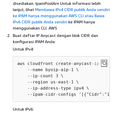
disediakan. IpamPoolArn Untuk informasi lebih
lanjut, lihat
Membawa IPv4 CIDR publik Anda sendiri
ke IPAM hanya menggunakan AWS CLI atau Bawa
IPv6
CIDR publik Anda sendiri
ke IPAM hanya
menggunakan CLI. AWS
Buat daftar IP Anycast dengan blok CIDR dan
konfigurasi IPAM Anda:
Untuk IPv4:
aws cloudfront create-anycast-ip-list \
    --name byoip-aip-1 \

    --ip-count 3 \

    --region us-east-1 \

    --ip-address-type ipv4 \

    --ipam-cidr-configs '[
{
"Cidr":"1.1
Untuk IPv6: