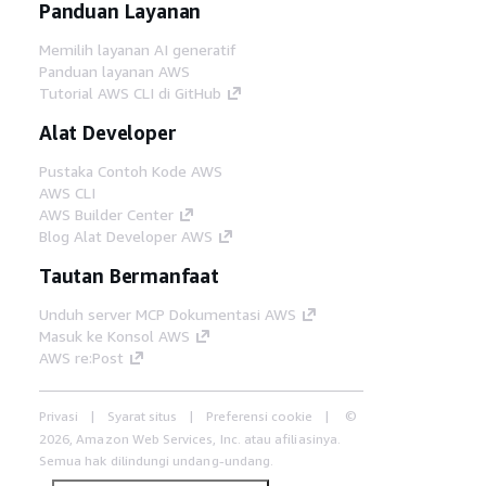
Panduan Layanan
Memilih layanan AI generatif
Panduan layanan AWS
Tutorial AWS CLI di GitHub
Alat Developer
Pustaka Contoh Kode AWS
AWS CLI
AWS Builder Center
Blog Alat Developer AWS
Tautan Bermanfaat
Unduh server MCP Dokumentasi AWS
Masuk ke Konsol AWS
AWS re:Post
Privasi
Syarat situs
Preferensi cookie
©
2026, Amazon Web Services, Inc. atau afiliasinya.
Semua hak dilindungi undang-undang.