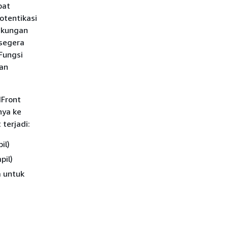
pat
otentikasi
ngkungan
 segera
Fungsi
dan
dFront
nya ke
terjadi:
il)
pil)
a untuk