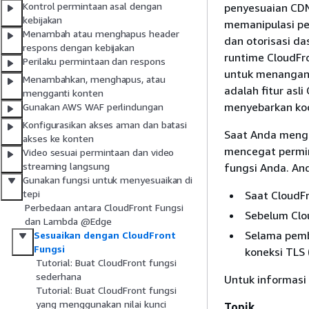
Kontrol permintaan asal dengan
penyesuaian CDN 
kebijakan
memanipulasi pe
Menambah atau menghapus header
dan otorisasi da
respons dengan kebijakan
runtime CloudFr
Perilaku permintaan dan respons
untuk menangani
Menambahkan, menghapus, atau
adalah fitur asl
mengganti konten
menyebarkan kod
Gunakan AWS WAF perlindungan
Konfigurasikan akses aman dan batasi
Saat Anda menga
akses ke konten
mencegat permin
Video sesuai permintaan dan video
streaming langsung
fungsi Anda. And
Gunakan fungsi untuk menyesuaikan di
tepi
Saat CloudF
Perbedaan antara CloudFront Fungsi
Sebelum Clo
dan Lambda @Edge
Selama pembe
Sesuaikan dengan CloudFront
Fungsi
koneksi TLS
Tutorial: Buat CloudFront fungsi
sederhana
Untuk informasi 
Tutorial: Buat CloudFront fungsi
yang menggunakan nilai kunci
Topik