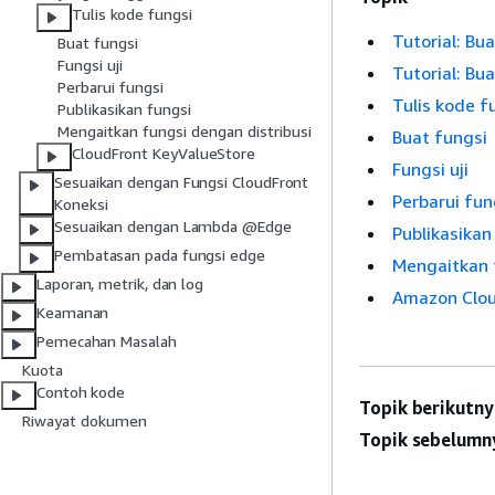
Tulis kode fungsi
Tutorial: Bu
Buat fungsi
Fungsi uji
Tutorial: Bu
Perbarui fungsi
Tulis kode f
Publikasikan fungsi
Mengaitkan fungsi dengan distribusi
Buat fungsi
CloudFront KeyValueStore
Fungsi uji
Sesuaikan dengan Fungsi CloudFront
Perbarui fun
Koneksi
Sesuaikan dengan Lambda @Edge
Publikasikan
Pembatasan pada fungsi edge
Mengaitkan 
Laporan, metrik, dan log
Amazon Clou
Keamanan
Pemecahan Masalah
Kuota
Contoh kode
Topik berikutny
Riwayat dokumen
Topik sebelumn