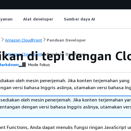
ayanan
Alat developer
Sumber daya AI
i
Amazon CloudFront
Panduan Developer
ikan di tepi dengan Cl
i
Amazon CloudFront
Panduan Developer
arkdown
Mode fokus
diakan oleh mesin penerjemah. Jika konten terjemahan yang 
gan versi bahasa Inggris aslinya, utamakan versi bahasa Ing
sediakan oleh mesin penerjemah. Jika konten terjemahan ya
tentangan dengan versi bahasa Inggris aslinya, utamakan ver
nt Functions, Anda dapat menulis fungsi ringan JavaScript u