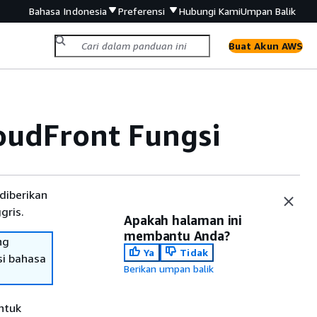
Bahasa Indonesia
Preferensi
Hubungi Kami
Umpan Balik
Buat Akun AWS
oudFront Fungsi
diberikan
gris.
Apakah halaman ini
membantu Anda?
ng
Ya
Tidak
si bahasa
Berikan umpan balik
ntuk