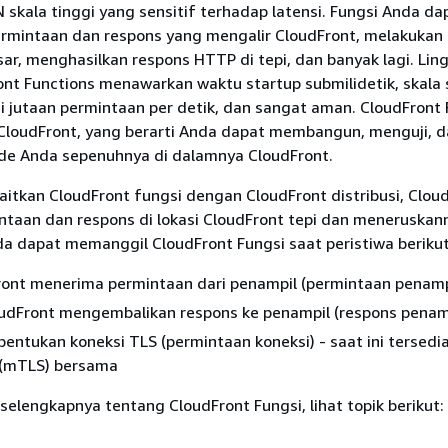
skala tinggi yang sensitif terhadap latensi. Fungsi Anda da
rmintaan dan respons yang mengalir CloudFront, melakukan 
sar, menghasilkan respons HTTP di tepi, dan banyak lagi. Li
ont Functions menawarkan waktu startup submilidetik, skala
 jutaan permintaan per detik, dan sangat aman. CloudFront 
i CloudFront, yang berarti Anda dapat membangun, menguji, 
e Anda sepenuhnya di dalamnya CloudFront.
itkan CloudFront fungsi dengan CloudFront distribusi, Clou
taan dan respons di lokasi CloudFront tepi dan meneruskan
a dapat memanggil CloudFront Fungsi saat peristiwa berikut 
ront menerima permintaan dari penampil (permintaan penamp
udFront mengembalikan respons ke penampil (respons penam
ntukan koneksi TLS (permintaan koneksi) - saat ini tersedi
 (mTLS) bersama
selengkapnya tentang CloudFront Fungsi, lihat topik berikut: