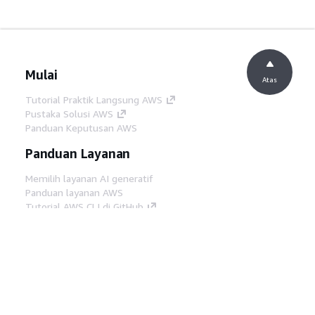
Mulai
Atas
Tutorial Praktik Langsung AWS
Pustaka Solusi AWS
Panduan Keputusan AWS
Panduan Layanan
Memilih layanan AI generatif
Panduan layanan AWS
Tutorial AWS CLI di GitHub
Alat Developer
Pustaka Contoh Kode AWS
AWS CLI
AWS Builder Center
Blog Alat Developer AWS