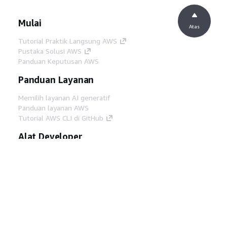
Mulai
Atas
Tutorial Praktik Langsung AWS
Pustaka Solusi AWS
Panduan Keputusan AWS
Panduan Layanan
Memilih layanan AI generatif
Panduan layanan AWS
Tutorial AWS CLI di GitHub
Alat Developer
Pustaka Contoh Kode AWS
AWS CLI
AWS Builder Center
Blog Alat Developer AWS
Tautan Bermanfaat
Unduh server MCP Dokumentasi AWS