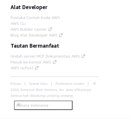
Alat Developer
Pustaka Contoh Kode AWS
AWS CLI
AWS Builder Center
Blog Alat Developer AWS
Tautan Bermanfaat
Unduh server MCP Dokumentasi AWS
Masuk ke Konsol AWS
AWS re:Post
Privasi
Syarat situs
Preferensi cookie
©
2026, Amazon Web Services, Inc. atau afiliasinya.
Semua hak dilindungi undang-undang.
Bahasa Indonesia