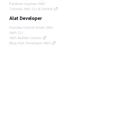
Panduan layanan AWS
Tutorial AWS CLI di GitHub
Alat Developer
Pustaka Contoh Kode AWS
AWS CLI
AWS Builder Center
Blog Alat Developer AWS
Tautan Bermanfaat
Unduh server MCP Dokumentasi AWS
Masuk ke Konsol AWS
AWS re:Post
Privasi
Syarat situs
Preferensi cookie
©
2026, Amazon Web Services, Inc. atau afiliasinya.
Semua hak dilindungi undang-undang.
Bahasa Indonesia