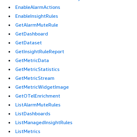
EnableAlarmActions
EnableInsightRules
GetAlarmMuteRule
GetDashboard
GetDataset
GetInsightRuleReport
GetMetricData
GetMetricStatistics
GetMetricStream
GetMetricWidgetImage
GetOTelEnrichment
ListAlarmMuteRules
ListDashboards
ListManagedInsightRules
ListMetrics