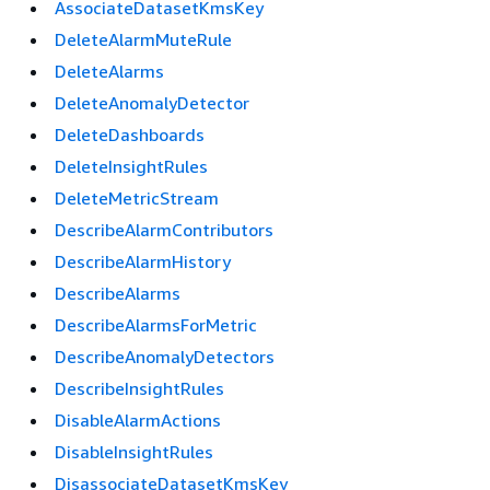
AssociateDatasetKmsKey
DeleteAlarmMuteRule
DeleteAlarms
DeleteAnomalyDetector
DeleteDashboards
DeleteInsightRules
DeleteMetricStream
DescribeAlarmContributors
DescribeAlarmHistory
DescribeAlarms
DescribeAlarmsForMetric
DescribeAnomalyDetectors
DescribeInsightRules
DisableAlarmActions
DisableInsightRules
DisassociateDatasetKmsKey