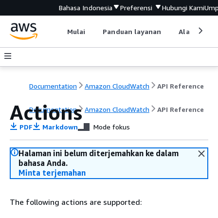
Bahasa Indonesia
Preferensi
Hubungi Kami
Ump
Mulai
Panduan layanan
Alat devel
Documentation
Amazon CloudWatch
API Reference
Actions
Documentation
Amazon CloudWatch
API Reference
PDF
Markdown
Mode fokus
Halaman ini belum diterjemahkan ke dalam
bahasa Anda.
Minta terjemahan
The following actions are supported: