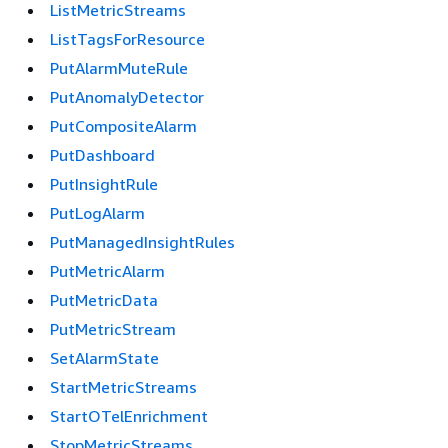
ListMetricStreams
ListTagsForResource
PutAlarmMuteRule
PutAnomalyDetector
PutCompositeAlarm
PutDashboard
PutInsightRule
PutLogAlarm
PutManagedInsightRules
PutMetricAlarm
PutMetricData
PutMetricStream
SetAlarmState
StartMetricStreams
StartOTelEnrichment
StopMetricStreams