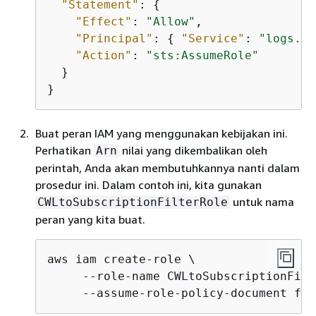
"Statement"
: 
{
"Effect"
: 
"Allow"
,

"Principal"
: 
{
"Service"
: 
"logs.am
"Action"
: 
"sts:AssumeRole"
  }

}
Buat peran IAM yang menggunakan kebijakan ini.
Perhatikan
nilai yang dikembalikan oleh
Arn
perintah, Anda akan membutuhkannya nanti dalam
prosedur ini. Dalam contoh ini, kita gunakan
untuk nama
CWLtoSubscriptionFilterRole
peran yang kita buat.
aws iam create-role \ 

     --role-name CWLtoSubscriptionFilt
     --assume-role-policy-document fil