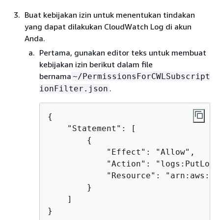
Buat kebijakan izin untuk menentukan tindakan
yang dapat dilakukan CloudWatch Log di akun
Anda.
Pertama, gunakan editor teks untuk membuat
kebijakan izin berikut dalam file
bernama
~/PermissionsForCWLSubscript
.
ionFilter.json
{
    "Statement": [ 

{
            "Effect": "Allow", 

            "Action": "logs:PutLogE
            "Resource": "arn:aws:lo
        } 

    ] 

}