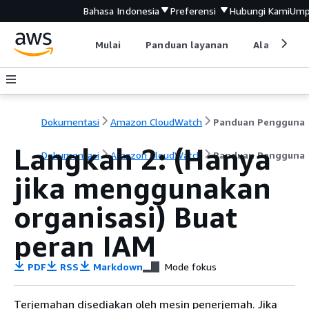
Bahasa Indonesia
Preferensi
Hubungi Kami
Ump
Mulai
Panduan layanan
Alat devel
Dokumentasi
Amazon CloudWatch
Panduan Pengguna
Langkah 2: (Hanya
Dokumentasi
Amazon CloudWatch
Panduan Pengguna
jika menggunakan
organisasi) Buat
peran IAM
PDF
RSS
Markdown
Mode fokus
Terjemahan disediakan oleh mesin penerjemah. Jika