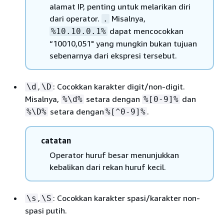
alamat IP, penting untuk melarikan diri
dari operator.
Misalnya,
.
dapat mencocokkan
%10.10.0.1%
“10010,051" yang mungkin bukan tujuan
sebenarnya dari ekspresi tersebut.
,
: Cocokkan karakter digit/non-digit.
\d
\D
Misalnya,
setara dengan
dan
%\d%
%[0-9]%
setara dengan
.
%\D%
%[^0-9]%
catatan
Operator huruf besar menunjukkan
kebalikan dari rekan huruf kecil.
,
: Cocokkan karakter spasi/karakter non-
\s
\S
spasi putih.