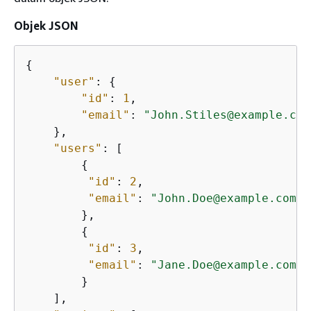
Objek JSON
{
"user"
: 
{
"id"
: 
1
, 

"email"
: 
"John.Stiles@example.com
    },

"users"
: [

{
"id"
: 
2
,

"email"
: 
"John.Doe@example.com"
        },

{
"id"
: 
3
,

"email"
: 
"Jane.Doe@example.com"
        }

    ],
