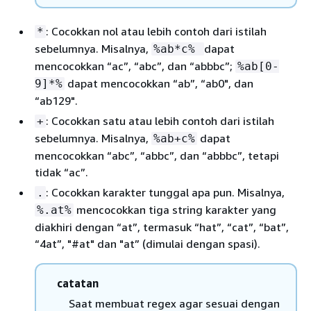
: Cocokkan nol atau lebih contoh dari istilah
*
sebelumnya. Misalnya,
dapat
%ab*c%
mencocokkan “ac”, “abc”, dan “abbbc”;
%ab[0-
dapat mencocokkan “ab”, “ab0", dan
9]*%
“ab129".
: Cocokkan satu atau lebih contoh dari istilah
+
sebelumnya. Misalnya,
dapat
%ab+c%
mencocokkan “abc”, “abbc”, dan “abbbc”, tetapi
tidak “ac”.
: Cocokkan karakter tunggal apa pun. Misalnya,
.
mencocokkan tiga string karakter yang
%.at%
diakhiri dengan “at”, termasuk “hat”, “cat”, “bat”,
“4at”, "#at" dan "at” (dimulai dengan spasi).
catatan
Saat membuat regex agar sesuai dengan