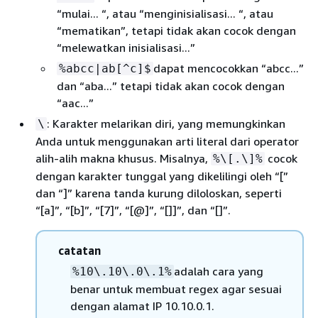
“mulai... “, atau “menginisialisasi... “, atau
“mematikan”, tetapi tidak akan cocok dengan
“melewatkan inisialisasi...”
dapat mencocokkan “abcc...”
%abcc|ab[^c]$
dan “aba...” tetapi tidak akan cocok dengan
“aac...”
: Karakter melarikan diri, yang memungkinkan
\
Anda untuk menggunakan arti literal dari operator
alih-alih makna khusus. Misalnya,
cocok
%\[.\]%
dengan karakter tunggal yang dikelilingi oleh “[”
dan “]” karena tanda kurung diloloskan, seperti
“[a]”, “[b]”, “[7]”, “[@]”, “[]]”, dan “[]”.
catatan
adalah cara yang
%10\.10\.0\.1%
benar untuk membuat regex agar sesuai
dengan alamat IP 10.10.0.1.