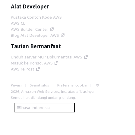
Alat Developer
Pustaka Contoh Kode AWS
AWS CLI
AWS Builder Center
Blog Alat Developer AWS
Tautan Bermanfaat
Unduh server MCP Dokumentasi AWS
Masuk ke Konsol AWS
AWS re:Post
Privasi
Syarat situs
Preferensi cookie
©
2026, Amazon Web Services, Inc. atau afiliasinya.
Semua hak dilindungi undang-undang.
Bahasa Indonesia