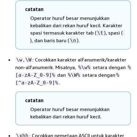
catatan
Operator huruf besar menunjukkan
kebalikan dari rekan huruf kecil. Karakter
spasi termasuk karakter tab (
), spasi (
\t
), dan baris baru (
).
\n
,
: Cocokkan karakter alfanumerik/karakter
\w
\W
non-alfanumerik. Misalnya,
setara dengan
%\w%
%
dan
setara dengan
[a-zA-Z_0-9]%
%\W%
%
.
[^a-zA-Z_0-9]%
catatan
Operator huruf besar menunjukkan
kebalikan dari rekan huruf kecil.
: Cocokkan pemetaan ASCII untuk karakter
\xhh