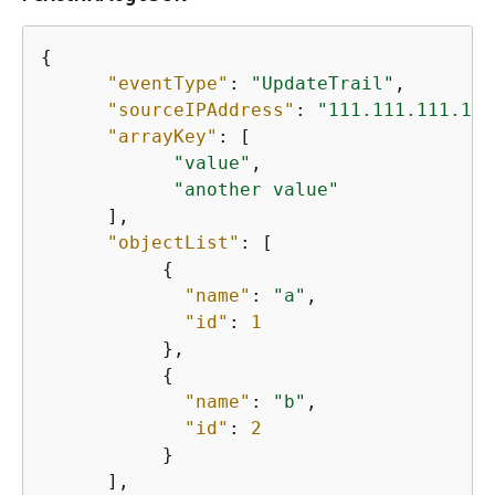
{
"eventType"
: 
"UpdateTrail"
,

"sourceIPAddress"
: 
"111.111.111.111
"arrayKey"
: [

"value"
,

"another value"
      ],

"objectList"
: [

{
"name"
: 
"a"
,

"id"
: 
1
           },

{
"name"
: 
"b"
,

"id"
: 
2
           }

      ],
