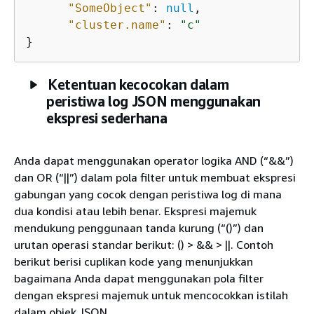
"SomeObject"
: 
null
,

"cluster.name"
: 
"c"
}
Ketentuan kecocokan dalam
peristiwa log JSON menggunakan
ekspresi sederhana
Anda dapat menggunakan operator logika AND (“&&”)
dan OR (“||”) dalam pola filter untuk membuat ekspresi
gabungan yang cocok dengan peristiwa log di mana
dua kondisi atau lebih benar. Ekspresi majemuk
mendukung penggunaan tanda kurung (“()”) dan
urutan operasi standar berikut: () > && > ||. Contoh
berikut berisi cuplikan kode yang menunjukkan
bagaimana Anda dapat menggunakan pola filter
dengan ekspresi majemuk untuk mencocokkan istilah
dalam objek JSON.