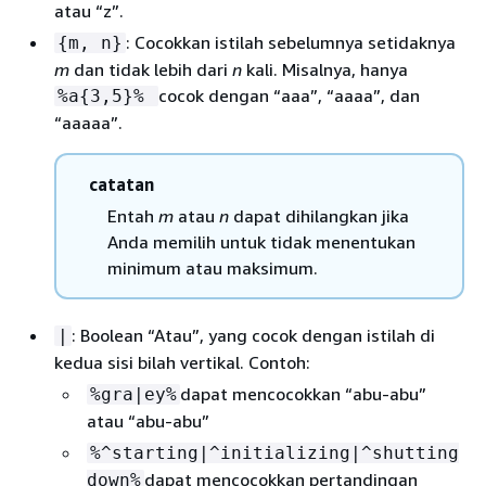
atau “z”.
: Cocokkan istilah sebelumnya setidaknya
{
m, n}
m
dan tidak lebih dari
n
kali. Misalnya, hanya
cocok dengan “aaa”, “aaaa”, dan
%a
{
3,5}%
“aaaaa”.
catatan
Entah
m
atau
n
dapat dihilangkan jika
Anda memilih untuk tidak menentukan
minimum atau maksimum.
: Boolean “Atau”, yang cocok dengan istilah di
|
kedua sisi bilah vertikal. Contoh:
dapat mencocokkan “abu-abu”
%gra|ey%
atau “abu-abu”
%^starting|^initializing|^shutting
dapat mencocokkan pertandingan
down%