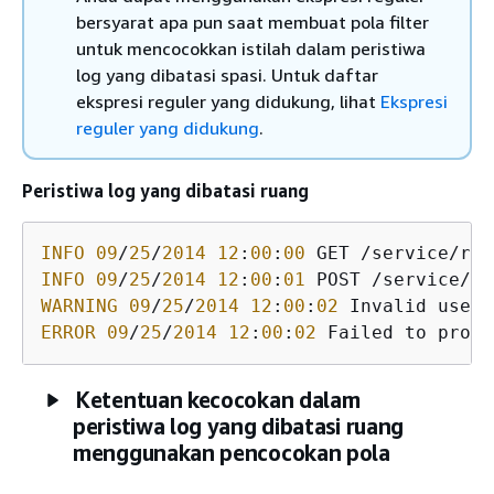
bersyarat apa pun saat membuat pola filter
untuk mencocokkan istilah dalam peristiwa
log yang dibatasi spasi. Untuk daftar
ekspresi reguler yang didukung, lihat
Ekspresi
reguler yang didukung
.
Peristiwa log yang dibatasi ruang
INFO
09
/
25
/
2014
12
:
00
:
00
 GET /service/res
INFO
09
/
25
/
2014
12
:
00
:
01
 POST /service/re
WARNING
09
/
25
/
2014
12
:
00
:
02
ERROR
09
/
25
/
2014
12
:
00
:
02
 Failed to proce
Ketentuan kecocokan dalam
peristiwa log yang dibatasi ruang
menggunakan pencocokan pola