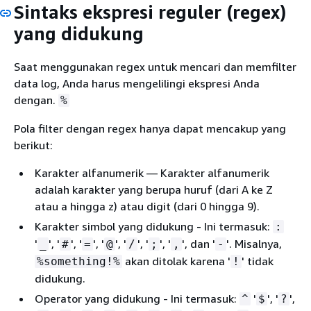
Sintaks ekspresi reguler (regex)
yang didukung
Saat menggunakan regex untuk mencari dan memfilter
data log, Anda harus mengelilingi ekspresi Anda
dengan.
%
Pola filter dengan regex hanya dapat mencakup yang
berikut:
Karakter alfanumerik — Karakter alfanumerik
adalah karakter yang berupa huruf (dari A ke Z
atau a hingga z) atau digit (dari 0 hingga 9).
Karakter simbol yang didukung - Ini termasuk:
:
'
', '
', '
', '
', '
', '
', '
', dan '
'. Misalnya,
_
#
=
@
/
;
,
-
akan ditolak karena '
' tidak
%something!%
!
didukung.
Operator yang didukung - Ini termasuk:
'
', '
',
^
$
?