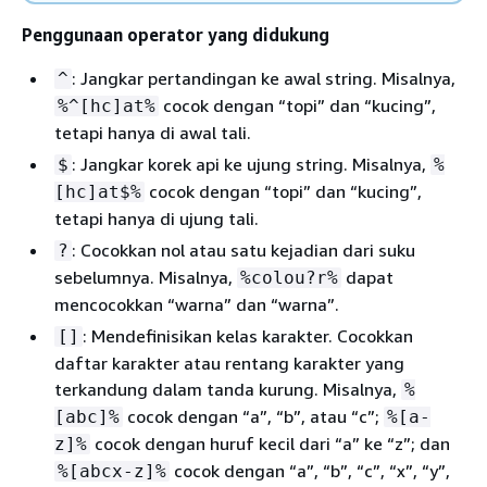
Penggunaan operator yang didukung
: Jangkar pertandingan ke awal string. Misalnya,
^
cocok dengan “topi” dan “kucing”,
%^[hc]at%
tetapi hanya di awal tali.
: Jangkar korek api ke ujung string. Misalnya,
$
%
cocok dengan “topi” dan “kucing”,
[hc]at$%
tetapi hanya di ujung tali.
: Cocokkan nol atau satu kejadian dari suku
?
sebelumnya. Misalnya,
dapat
%colou?r%
mencocokkan “warna” dan “warna”.
: Mendefinisikan kelas karakter. Cocokkan
[]
daftar karakter atau rentang karakter yang
terkandung dalam tanda kurung. Misalnya,
%
cocok dengan “a”, “b”, atau “c”;
[abc]%
%[a-
cocok dengan huruf kecil dari “a” ke “z”; dan
z]%
cocok dengan “a”, “b”, “c”, “x”, “y”,
%[abcx-z]%