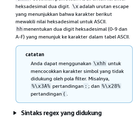
heksadesimal dua digit.
adalah urutan escape
\x
yang menunjukkan bahwa karakter berikut
mewakili nilai heksadesimal untuk ASCII.
menentukan dua digit heksadesimal (0-9 dan
hh
A-F) yang menunjuk ke karakter dalam tabel ASCII.
catatan
Anda dapat menggunakan
untuk
\xhh
mencocokkan karakter simbol yang tidak
didukung oleh pola filter. Misalnya,
pertandingan
; dan
%\x3A%
:
%\x28%
pertandingan
.
(
Sintaks regex yang didukung