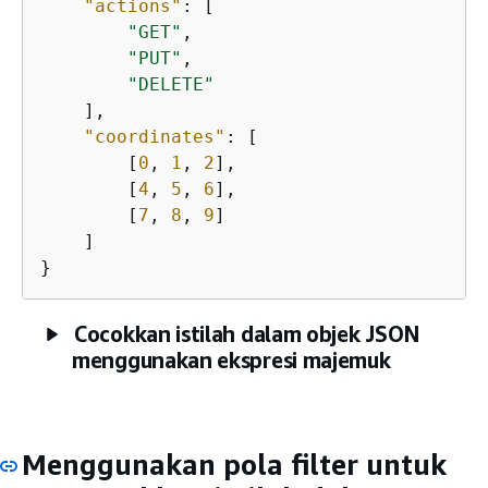
"actions"
: [

"GET"
,

"PUT"
,

"DELETE"
    ],

"coordinates"
: [

        [
0
, 
1
, 
2
],

        [
4
, 
5
, 
6
],

        [
7
, 
8
, 
9
]

    ]

}
Cocokkan istilah dalam objek JSON
menggunakan ekspresi majemuk
Menggunakan pola filter untuk