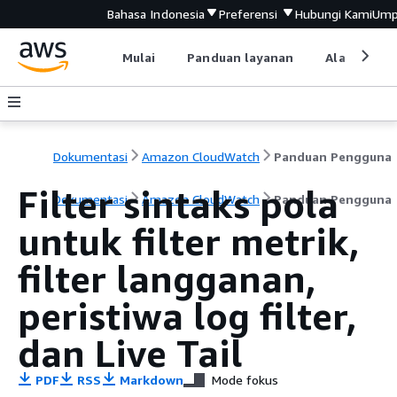
Bahasa Indonesia
Preferensi
Hubungi Kami
Ump
Mulai
Panduan layanan
Alat devel
Dokumentasi
Amazon CloudWatch
Panduan Pengguna
Filter sintaks pola
Dokumentasi
Amazon CloudWatch
Panduan Pengguna
untuk filter metrik,
filter langganan,
peristiwa log filter,
dan Live Tail
PDF
RSS
Markdown
Mode fokus