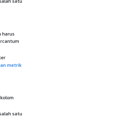
salah satu
n harus
ercantum
ker
an metrik
t kolom
salah satu