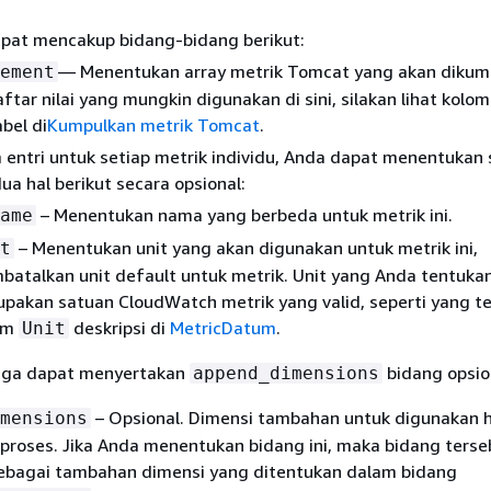
apat mencakup bidang-bidang berikut:
— Menentukan array metrik Tomcat yang akan dikum
ement
ftar nilai yang mungkin digunakan di sini, silakan lihat kolo
bel di
Kumpulkan metrik Tomcat
.
 entri untuk setiap metrik individu, Anda dapat menentukan 
ua hal berikut secara opsional:
– Menentukan nama yang berbeda untuk metrik ini.
ame
– Menentukan unit yang akan digunakan untuk metrik ini,
t
atalkan unit default untuk metrik. Unit yang Anda tentuka
pakan satuan CloudWatch metrik yang valid, seperti yang t
am
deskripsi di
MetricDatum
.
Unit
juga dapat menyertakan
bidang opsio
append_dimensions
– Opsional. Dimensi tambahan untuk digunakan 
mensions
proses. Jika Anda menentukan bidang ini, maka bidang terse
ebagai tambahan dimensi yang ditentukan dalam bidang