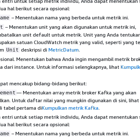
 entri untuk setiap metrik individu, Anda dapat menentukan 
ua hal berikut secara opsional:
– Menentukan nama yang berbeda untuk metrik ini.
ame
– Menentukan unit yang akan digunakan untuk metrik ini,
t
atalkan unit default untuk metrik. Unit yang Anda tentuka
pakan satuan CloudWatch metrik yang valid, seperti yang t
am
deskripsi di
MetricDatum
.
Unit
sional. Menentukan bahwa Anda ingin mengambil metrik bro
 dari instance. Untuk informasi selengkapnya, lihat
Kumpulk
apat mencakup bidang-bidang berikut:
— Menentukan array metrik broker Kafka yang akan
ement
kan. Untuk daftar nilai yang mungkin digunakan di sini, liha
i tabel pertama di
Kumpulkan metrik Kafka
.
 entri untuk setiap metrik individu, Anda dapat menentukan 
ua hal berikut secara opsional:
– Menentukan nama yang berbeda untuk metrik ini.
ame