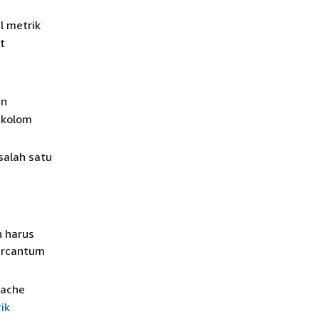
l metrik
t
an
t kolom
salah satu
n harus
ercantum
pache
ik