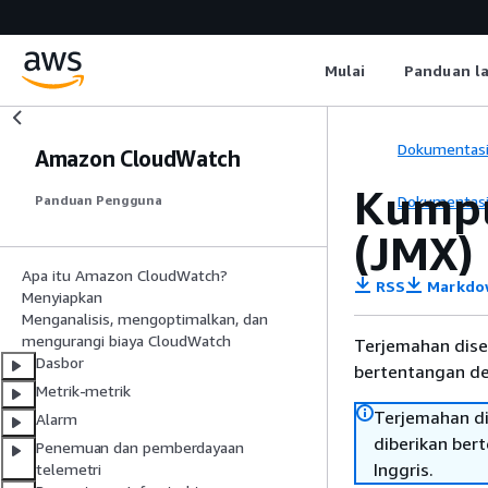
Mulai
Panduan l
Dokumentas
Amazon CloudWatch
Kumpu
Dokumentas
Panduan Pengguna
(JMX)
Apa itu Amazon CloudWatch?
RSS
Markdo
Menyiapkan
Menganalisis, mengoptimalkan, dan
mengurangi biaya CloudWatch
Terjemahan dise
Dasbor
bertentangan den
Metrik-metrik
Terjemahan di
Alarm
diberikan ber
Penemuan dan pemberdayaan
Inggris.
telemetri