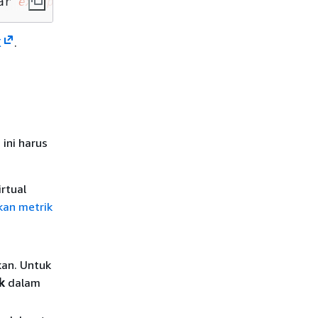
ar 
example.jar
X
.
 ini harus
rtual
an metrik
an. Untuk
k
dalam