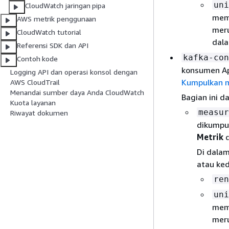
uni
CloudWatch jaringan pipa
memb
AWS metrik penggunaan
meru
CloudWatch tutorial
dal
Referensi SDK dan API
kafka-con
Contoh kode
konsumen Apa
Logging API dan operasi konsol dengan
Kumpulkan m
AWS CloudTrail
Menandai sumber daya Anda CloudWatch
Bagian ini d
Kuota layanan
measur
Riwayat dokumen
dikumpul
Metrik
d
Di dalam
atau ked
ren
uni
memb
meru