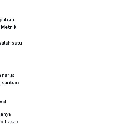
pulkan.
m
Metrik
salah satu
n harus
ercantum
nal:
hanya
but akan