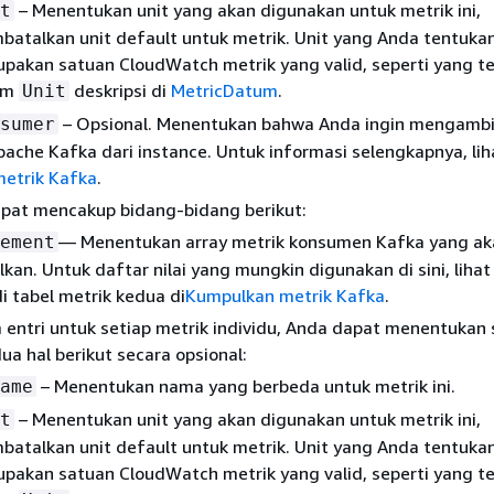
– Menentukan unit yang akan digunakan untuk metrik ini,
t
atalkan unit default untuk metrik. Unit yang Anda tentuka
pakan satuan CloudWatch metrik yang valid, seperti yang t
am
deskripsi di
MetricDatum
.
Unit
– Opsional. Menentukan bahwa Anda ingin mengambi
sumer
che Kafka dari instance. Untuk informasi selengkapnya, lih
etrik Kafka
.
apat mencakup bidang-bidang berikut:
— Menentukan array metrik konsumen Kafka yang ak
ement
kan. Untuk daftar nilai yang mungkin digunakan di sini, liha
i tabel metrik kedua di
Kumpulkan metrik Kafka
.
 entri untuk setiap metrik individu, Anda dapat menentukan 
ua hal berikut secara opsional:
– Menentukan nama yang berbeda untuk metrik ini.
ame
– Menentukan unit yang akan digunakan untuk metrik ini,
t
atalkan unit default untuk metrik. Unit yang Anda tentuka
pakan satuan CloudWatch metrik yang valid, seperti yang t