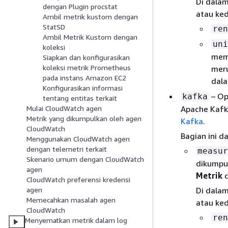
Di dalam
dengan Plugin procstat
atau ked
Ambil metrik kustom dengan
StatSD
ren
Ambil Metrik Kustom dengan
uni
koleksi
memb
Siapkan dan konfigurasikan
koleksi metrik Prometheus
meru
pada instans Amazon EC2
dal
Konfigurasikan informasi
– Op
kafka
tentang entitas terkait
Apache Kafka
Mulai CloudWatch agen
Metrik yang dikumpulkan oleh agen
Kafka
.
CloudWatch
Bagian ini d
Menggunakan CloudWatch agen
dengan telemetri terkait
measur
Skenario umum dengan CloudWatch
dikumpul
agen
Metrik
d
CloudWatch preferensi kredensi
Di dalam
agen
Memecahkan masalah agen
atau ked
CloudWatch
ren
Menyematkan metrik dalam log