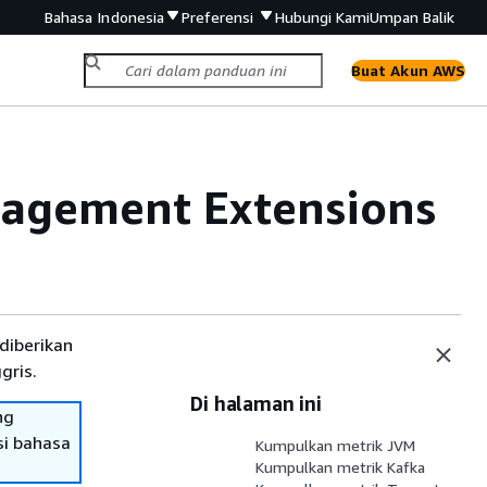
Bahasa Indonesia
Preferensi
Hubungi Kami
Umpan Balik
Buat Akun AWS
agement Extensions
diberikan
gris.
Di halaman ini
ng
si bahasa
Kumpulkan metrik JVM
Kumpulkan metrik Kafka