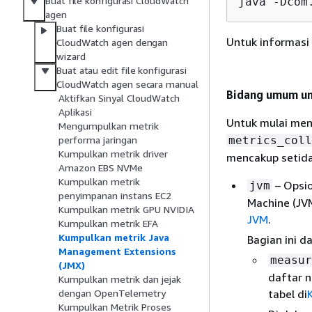
Buat file konfigurasi CloudWatch
java -Dcom
agen
Buat file konfigurasi
Untuk informasi 
CloudWatch agen dengan
wizard
Buat atau edit file konfigurasi
CloudWatch agen secara manual
Bidang umum u
Aktifkan Sinyal CloudWatch
Aplikasi
Untuk mulai me
Mengumpulkan metrik
metrics_coll
performa jaringan
Kumpulkan metrik driver
mencakup setidak
Amazon EBS NVMe
Kumpulkan metrik
– Opsio
jvm
penyimpanan instans EC2
Machine (JVM
Kumpulkan metrik GPU NVIDIA
JVM
.
Kumpulkan metrik EFA
Kumpulkan metrik Java
Bagian ini d
Management Extensions
measur
(JMX)
daftar n
Kumpulkan metrik dan jejak
tabel di
dengan OpenTelemetry
Kumpulkan Metrik Proses