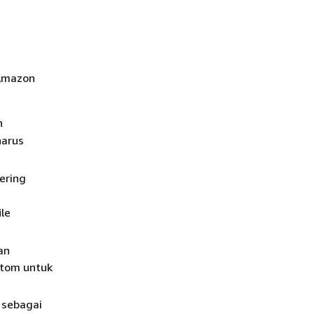
 Amazon
h
harus
ering
ile
an
stom untuk
n sebagai