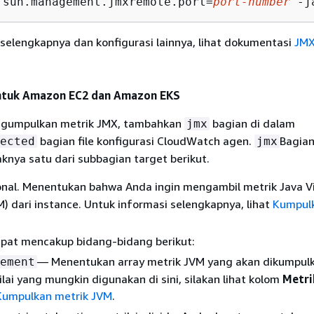
.sun.management.jmxremote.port=
port-number
 -j
selengkapnya dan konfigurasi lainnya, lihat dokumentasi
JM
ntuk Amazon EC2 dan Amazon EKS
ngumpulkan metrik JMX, tambahkan
bagian di dalam
jmx
bagian file konfigurasi CloudWatch agen.
Bagian
ected
jmx
nya satu dari subbagian target berikut.
nal. Menentukan bahwa Anda ingin mengambil metrik Java Vi
) dari instance. Untuk informasi selengkapnya, lihat
Kumpulk
apat mencakup bidang-bidang berikut:
— Menentukan array metrik JVM yang akan dikumpulk
ement
ilai yang mungkin digunakan di sini, silakan lihat kolom
Metri
Kumpulkan metrik JVM
.