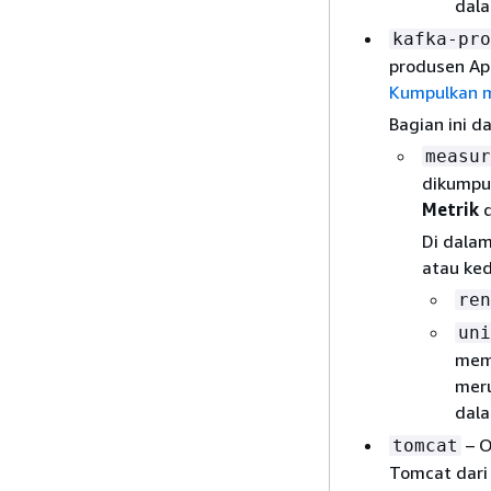
dal
kafka-pro
produsen Apa
Kumpulkan m
Bagian ini d
measur
dikumpul
Metrik
d
Di dalam
atau ked
ren
uni
memb
meru
dal
– O
tomcat
Tomcat dari 