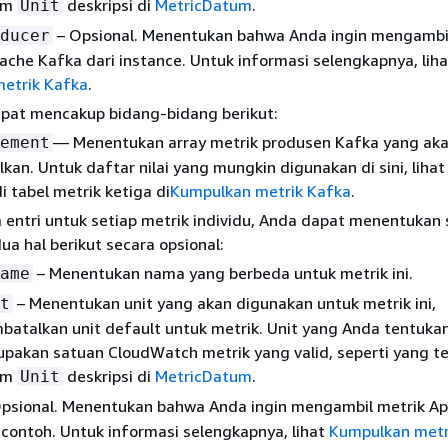
am
deskripsi di
MetricDatum
.
Unit
– Opsional. Menentukan bahwa Anda ingin mengambi
ducer
che Kafka dari instance. Untuk informasi selengkapnya, liha
etrik Kafka
.
apat mencakup bidang-bidang berikut:
— Menentukan array metrik produsen Kafka yang ak
ement
kan. Untuk daftar nilai yang mungkin digunakan di sini, liha
i tabel metrik ketiga di
Kumpulkan metrik Kafka
.
 entri untuk setiap metrik individu, Anda dapat menentukan 
ua hal berikut secara opsional:
– Menentukan nama yang berbeda untuk metrik ini.
ame
– Menentukan unit yang akan digunakan untuk metrik ini,
t
atalkan unit default untuk metrik. Unit yang Anda tentuka
pakan satuan CloudWatch metrik yang valid, seperti yang t
am
deskripsi di
MetricDatum
.
Unit
psional. Menentukan bahwa Anda ingin mengambil metrik A
contoh. Untuk informasi selengkapnya, lihat
Kumpulkan metr