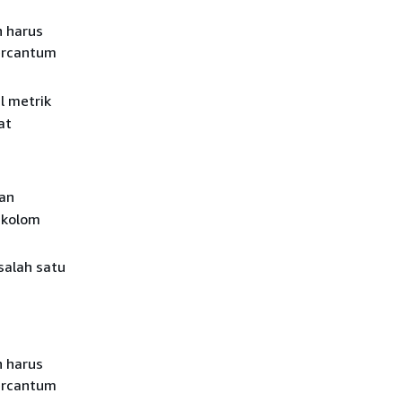
n harus
ercantum
l metrik
at
an
t kolom
salah satu
n harus
ercantum