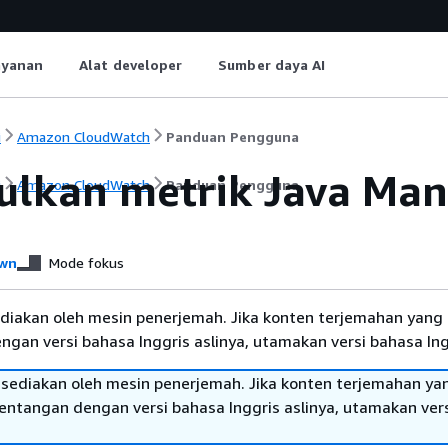
ayanan
Alat developer
Sumber daya AI
i
Amazon CloudWatch
Panduan Pengguna
lkan metrik Java Man
i
Amazon CloudWatch
Panduan Pengguna
wn
Mode fokus
diakan oleh mesin penerjemah. Jika konten terjemahan yang 
gan versi bahasa Inggris aslinya, utamakan versi bahasa Ing
sediakan oleh mesin penerjemah. Jika konten terjemahan ya
tentangan dengan versi bahasa Inggris aslinya, utamakan ver