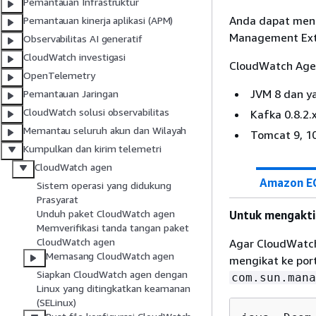
Pemantauan Infrastruktur
Anda dapat men
Pemantauan kinerja aplikasi (APM)
Management Exte
Observabilitas AI generatif
CloudWatch investigasi
CloudWatch Agen
OpenTelemetry
JVM 8 dan ya
Pemantauan Jaringan
CloudWatch solusi observabilitas
Kafka 0.8.2.
Memantau seluruh akun dan Wilayah
Tomcat 9, 10
Kumpulkan dan kirim telemetri
CloudWatch agen
Amazon E
Sistem operasi yang didukung
Prasyarat
Unduh paket CloudWatch agen
Untuk mengakti
Memverifikasi tanda tangan paket
CloudWatch agen
Agar CloudWatch
Memasang CloudWatch agen
mengikat ke por
Siapkan CloudWatch agen dengan
com.sun.mana
Linux yang ditingkatkan keamanan
(SELinux)