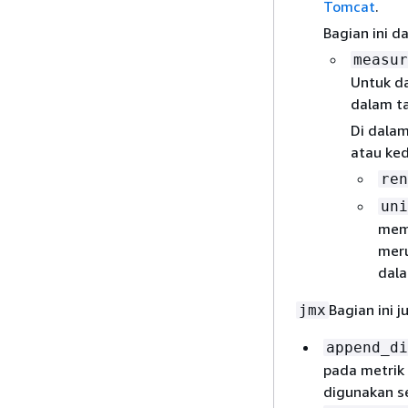
Tomcat
.
Bagian ini d
measur
Untuk da
dalam ta
Di dalam
atau ked
ren
uni
memb
meru
dal
Bagian ini 
jmx
append_di
pada metrik 
digunakan s