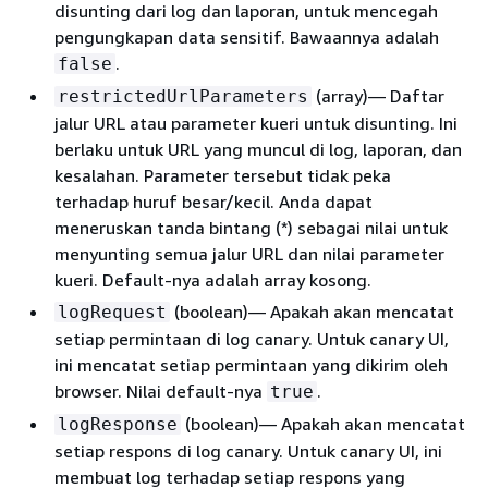
disunting dari log dan laporan, untuk mencegah
pengungkapan data sensitif. Bawaannya adalah
.
false
(array)— Daftar
restrictedUrlParameters
jalur URL atau parameter kueri untuk disunting. Ini
berlaku untuk URL yang muncul di log, laporan, dan
kesalahan. Parameter tersebut tidak peka
terhadap huruf besar/kecil. Anda dapat
meneruskan tanda bintang (*) sebagai nilai untuk
menyunting semua jalur URL dan nilai parameter
kueri. Default-nya adalah array kosong.
(boolean)— Apakah akan mencatat
logRequest
setiap permintaan di log canary. Untuk canary UI,
ini mencatat setiap permintaan yang dikirim oleh
browser. Nilai default-nya
.
true
(boolean)— Apakah akan mencatat
logResponse
setiap respons di log canary. Untuk canary UI, ini
membuat log terhadap setiap respons yang