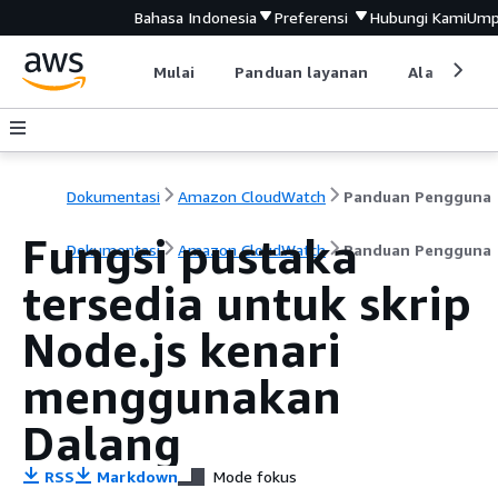
Bahasa Indonesia
Preferensi
Hubungi Kami
Ump
Mulai
Panduan layanan
Alat devel
Dokumentasi
Amazon CloudWatch
Panduan Pengguna
Fungsi pustaka
Dokumentasi
Amazon CloudWatch
Panduan Pengguna
tersedia untuk skrip
Node.js kenari
menggunakan
Dalang
RSS
Markdown
Mode fokus