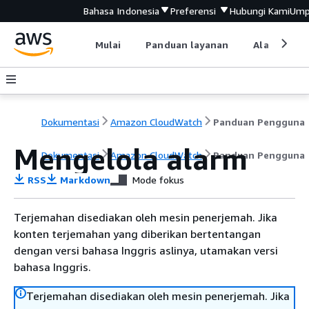
Bahasa Indonesia
Preferensi
Hubungi Kami
Ump
Mulai
Panduan layanan
Alat devel
Dokumentasi
Amazon CloudWatch
Panduan Pengguna
Mengelola alarm
Dokumentasi
Amazon CloudWatch
Panduan Pengguna
RSS
Markdown
Mode fokus
Terjemahan disediakan oleh mesin penerjemah. Jika
konten terjemahan yang diberikan bertentangan
dengan versi bahasa Inggris aslinya, utamakan versi
bahasa Inggris.
Terjemahan disediakan oleh mesin penerjemah. Jika