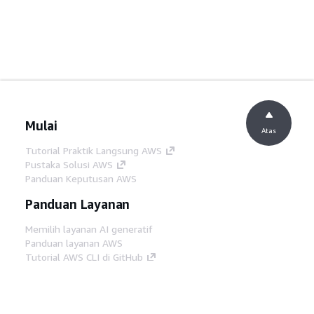
Mulai
Atas
Tutorial Praktik Langsung AWS
Pustaka Solusi AWS
Panduan Keputusan AWS
Panduan Layanan
Memilih layanan AI generatif
Panduan layanan AWS
Tutorial AWS CLI di GitHub
Alat Developer
Pustaka Contoh Kode AWS