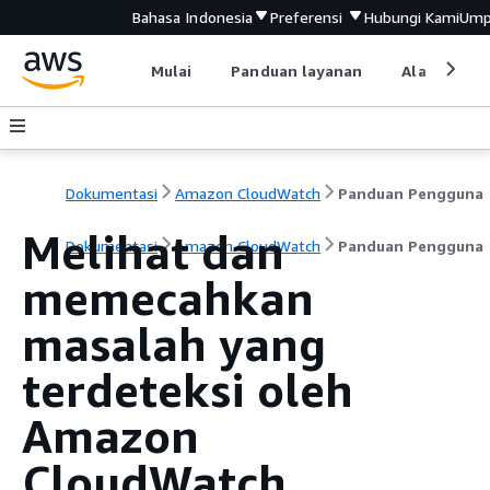
Bahasa Indonesia
Preferensi
Hubungi Kami
Ump
Mulai
Panduan layanan
Alat devel
Dokumentasi
Amazon CloudWatch
Panduan Pengguna
Melihat dan
Dokumentasi
Amazon CloudWatch
Panduan Pengguna
memecahkan
masalah yang
terdeteksi oleh
Amazon
CloudWatch