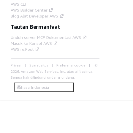
AWS CLI
AWS Builder Center
Blog Alat Developer AWS
Tautan Bermanfaat
Unduh server MCP Dokumentasi AWS
Masuk ke Konsol AWS
AWS re:Post
Privasi
Syarat situs
Preferensi cookie
©
2026, Amazon Web Services, Inc. atau afiliasinya.
Semua hak dilindungi undang-undang.
Bahasa Indonesia