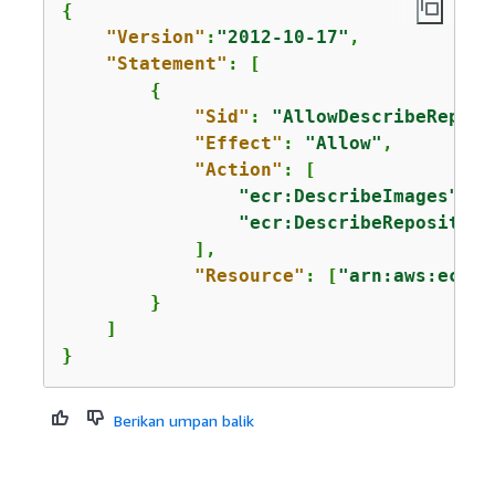
{
"Version"
:
"2012-10-17"
,

"Statement"
: [

{
"Sid"
: 
"AllowDescribeRepoIm
"Effect"
: 
"Allow"
,

"Action"
: [

"ecr:DescribeImages"
,

"ecr:DescribeRepositori
            ],

"Resource"
: [
"arn:aws:ecr:u
        }

    ]

}
Berikan umpan balik