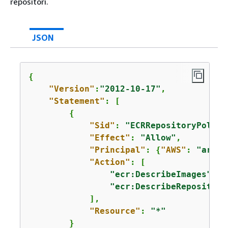
repositori.
JSON
{
"Version"
:
"2012-10-17"
,

"Statement"
: [

{
"Sid"
: 
"ECRRepositoryPolicy
"Effect"
: 
"Allow"
,

"Principal"
: 
{
"AWS"
: 
"arn:a
"Action"
: [

"ecr:DescribeImages"
,

"ecr:DescribeRepositori
            ],

"Resource"
: 
"*"
        }
