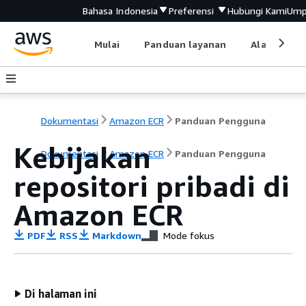
Bahasa Indonesia
Preferensi
Hubungi Kami
Ump
Mulai
Panduan layanan
Alat devel
Dokumentasi
Amazon ECR
Panduan Pengguna
Kebijakan
Dokumentasi
Amazon ECR
Panduan Pengguna
repositori pribadi di
Amazon ECR
PDF
RSS
Markdown
Mode fokus
Di halaman ini