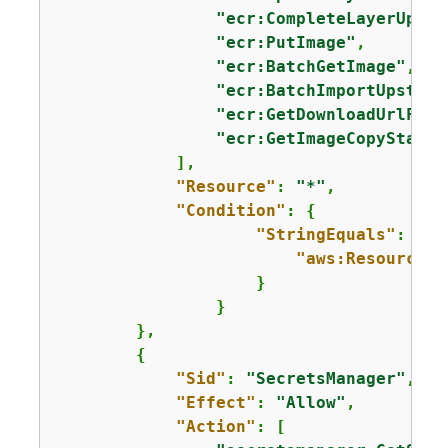
"ecr:CompleteLayerUploa
"ecr:PutImage"
,

"ecr:BatchGetImage"
,

"ecr:BatchImportUpstrea
"ecr:GetDownloadUrlForL
"ecr:GetImageCopyStatus
            ],

"Resource"
: 
"*"
,

"Condition"
: 
{
"StringEquals"
: 
{
"aws:ResourceAc
	            }

	        }

        },

{
"Sid"
: 
"SecretsManager"
,

"Effect"
: 
"Allow"
,

"Action"
: [
