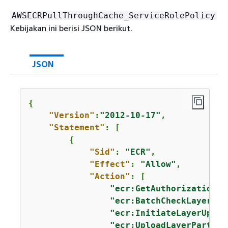
AWSECRPullThroughCache_ServiceRolePolicy
Kebijakan ini berisi JSON berikut.
JSON
{
"Version"
:
"2012-10-17"
,

"Statement"
: [

{
"Sid"
: 
"ECR"
,

"Effect"
: 
"Allow"
,

"Action"
: [

"ecr:GetAuthorizationTo
"ecr:BatchCheckLayerAva
"ecr:InitiateLayerUploa
"ecr:UploadLayerPart"
,
