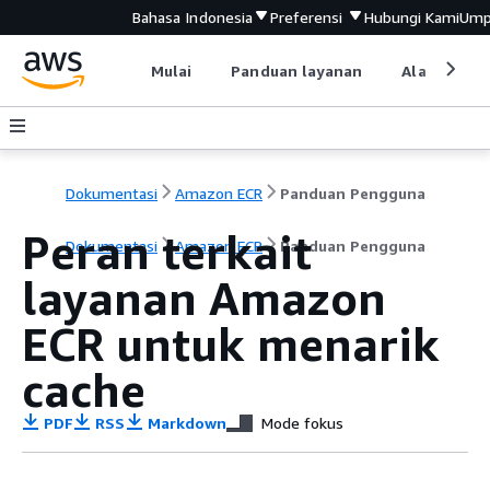
Bahasa Indonesia
Preferensi
Hubungi Kami
Ump
Mulai
Panduan layanan
Alat devel
Dokumentasi
Amazon ECR
Panduan Pengguna
Peran terkait
Dokumentasi
Amazon ECR
Panduan Pengguna
layanan Amazon
ECR untuk menarik
cache
PDF
RSS
Markdown
Mode fokus