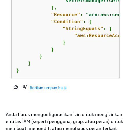
"secretsmanager:GetSecr
            ],

"Resource"
: 
"arn:aws:secret
"Condition"
: 
{
"StringEquals"
: 
{
"aws:ResourceAccoun
                }

            }

        }

    ]

}
Berikan umpan balik
Anda harus mengonfigurasikan izin untuk mengizinkan
entitas IAM (seperti pengguna, grup, atau peran) untuk
membuat, mengedit, atau menghapus peran terkait