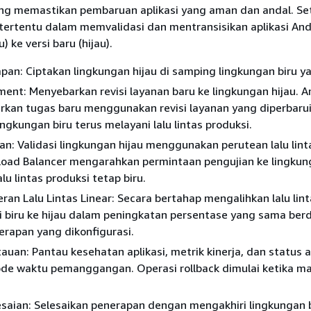
ng memastikan pembaruan aplikasi yang aman dan andal. Se
tertentu dalam memvalidasi dan mentransisikan aplikasi And
ru) ke versi baru (hijau).
pan: Ciptakan lingkungan hijau di samping lingkungan biru y
ent: Menyebarkan revisi layanan baru ke lingkungan hijau. 
rkan tugas baru menggunakan revisi layanan yang diperbaru
ngkungan biru terus melayani lalu lintas produksi.
an: Validasi lingkungan hijau menggunakan perutean lalu linta
Load Balancer mengarahkan permintaan pengujian ke lingkun
lu lintas produksi tetap biru.
ran Lalu Lintas Linear: Secara bertahap mengalihkan lalu lin
i biru ke hijau dalam peningkatan persentase yang sama ber
erapan yang dikonfigurasi.
uan: Pantau kesehatan aplikasi, metrik kinerja, dan status 
ode waktu pemanggangan. Operasi rollback dimulai ketika m
saian: Selesaikan penerapan dengan mengakhiri lingkungan b