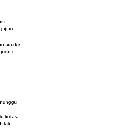
isi
ngujian
ri biru ke
gurasi
menunggu
u lintas.
h lalu