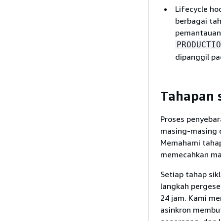
Lifecycle ho
berbagai tah
pemantauan, 
PRODUCTIO
dipanggil pa
Tahapan s
Proses penyebara
masing-masing d
Memahami tahap
memecahkan masa
Setiap tahap si
langkah pergese
24 jam. Kami men
asinkron membut