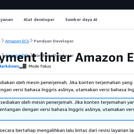
ayanan
Alat developer
Sumber daya AI
i
Amazon ECS
Panduan Developer
yment linier Amazon 
i
Amazon ECS
Panduan Developer
arkdown
Mode fokus
diakan oleh mesin penerjemah. Jika konten terjemahan yang 
gan versi bahasa Inggris aslinya, utamakan versi bahasa Ing
sediakan oleh mesin penerjemah. Jika konten terjemahan ya
tentangan dengan versi bahasa Inggris aslinya, utamakan ver
 secara bertahap mengalihkan lalu lintas dari revisi layanan l