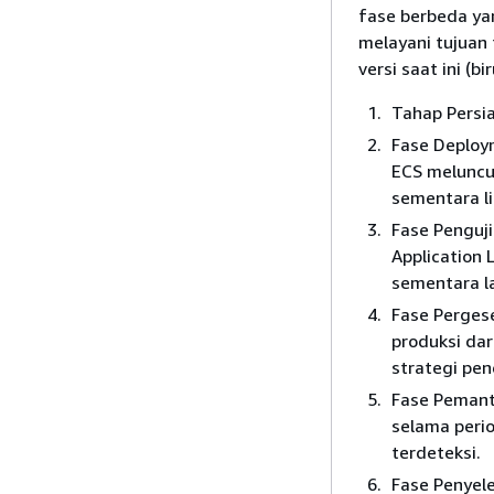
fase berbeda ya
melayani tujuan 
versi saat ini (bi
Tahap Persia
Fase Deploym
ECS meluncu
sementara li
Fase Penguji
Application 
sementara la
Fase Pergese
produksi dar
strategi pen
Fase Pemanta
selama peri
terdeteksi.
Fase Penyele