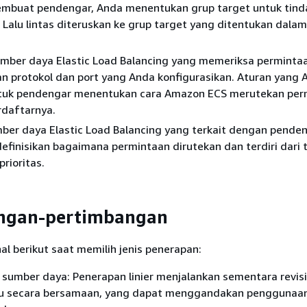
embuat pendengar, Anda menentukan grup target untuk tind
 Lalu lintas diteruskan ke grup target yang ditentukan dala
umber daya Elastic Load Balancing yang memeriksa perminta
 protokol dan port yang Anda konfigurasikan. Aturan yang 
tuk pendengar menentukan cara Amazon ECS merutekan per
rdaftarnya.
ber daya Elastic Load Balancing yang terkait dengan penden
finisikan bagaimana permintaan dirutekan dan terdiri dari 
prioritas.
ngan-pertimbangan
l berikut saat memilih jenis penerapan:
sumber daya: Penerapan linier menjalankan sementara revisi
jau secara bersamaan, yang dapat menggandakan penggunaa