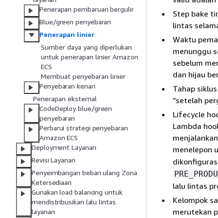
Penerapan pembaruan bergulir
Step bake ti
Blue/green penyebaran
lintas selama
Penerapan linier
Waktu peman
Sumber daya yang diperlukan
menunggu set
untuk penerapan linier Amazon
sebelum meng
ECS
dan hijau be
Membuat penyebaran linier
Penyebaran kenari
Tahap siklus
Penerapan eksternal
“setelah per
CodeDeploy blue/green
Lifecycle ho
penyebaran
Lambda hook
Perbarui strategi penyebaran
menjalankan
Amazon ECS
Deployment Layanan
menelepon u
Revisi Layanan
dikonfiguras
Penyeimbangan beban ulang Zona
PRE_PRODU
Ketersediaan
lalu lintas p
Gunakan load balancing untuk
Kelompok sa
mendistribusikan lalu lintas
merutekan pe
layanan