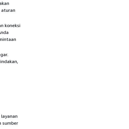
akan
m aturan
an koneksi
Anda
mintaan
gar.
tindakan,
 layanan
n sumber