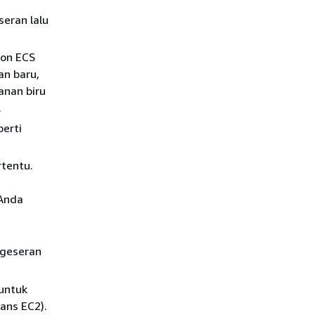
seran lalu
zon ECS
an baru,
yanan biru
.
perti
rtentu.
 Anda
rgeseran
untuk
ans EC2).