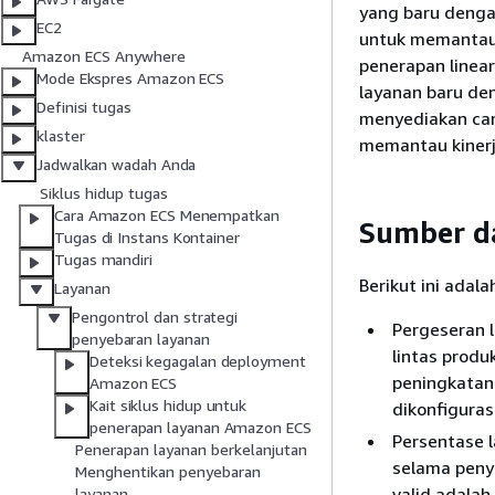
yang baru denga
EC2
untuk memantau 
Amazon ECS Anywhere
penerapan linear
Mode Ekspres Amazon ECS
layanan baru den
Definisi tugas
menyediakan ca
klaster
memantau kinerj
Jadwalkan wadah Anda
Siklus hidup tugas
Cara Amazon ECS Menempatkan
Sumber da
Tugas di Instans Kontainer
Tugas mandiri
Berikut ini adal
Layanan
Pengontrol dan strategi
Pergeseran l
penyebaran layanan
lintas produ
Deteksi kegagalan deployment
peningkatan
Amazon ECS
Kait siklus hidup untuk
dikonfiguras
penerapan layanan Amazon ECS
Persentase l
Penerapan layanan berkelanjutan
selama penye
Menghentikan penyebaran
valid adalah
layanan