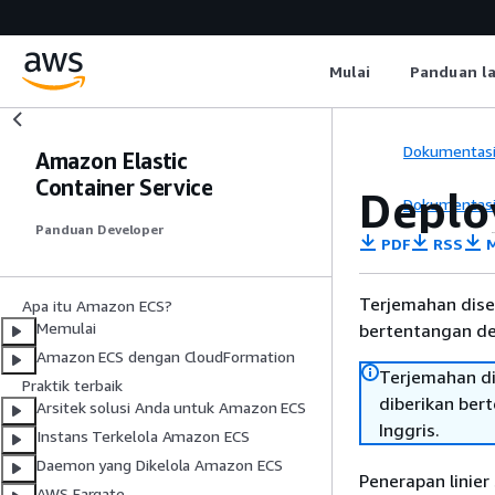
Mulai
Panduan l
Dokumentas
Amazon Elastic
Container Service
Deplo
Dokumentas
Panduan Developer
PDF
RSS
M
Terjemahan dise
Apa itu Amazon ECS?
Memulai
bertentangan den
Amazon ECS dengan CloudFormation
Terjemahan di
Praktik terbaik
diberikan ber
Arsitek solusi Anda untuk Amazon ECS
Inggris.
Instans Terkelola Amazon ECS
Daemon yang Dikelola Amazon ECS
Penerapan linier
AWS Fargate