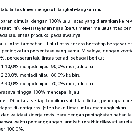
alu lintas linier mengikuti langkah-langkah ini:
baran dimulai dengan 100% lalu lintas yang diarahkan ke rev
(saat ini). Revisi layanan hijau (baru) menerima lalu lintas pe
 ada lalu lintas produksi pada awalnya.
alu lintas tambahan - Lalu lintas secara bertahap bergeser da
n peningkatan persentase yang sama. Misalnya, dengan konfi
%, pergeseran lalu lintas terjadi sebagai berikut:
1:10,0% menjadi hijau, 90,0% menjadi biru
2:20,0% menjadi hijau, 80,0% ke biru
3:30,0% menjadi hijau, 70,0% menjadi biru
erusnya hingga 100% mencapai hijau
me - Di antara setiap kenaikan shift lalu lintas, penerapan 
 dapat dikonfigurasi (step bake time) untuk memungkinkan
an validasi kinerja revisi baru dengan peningkatan beban lal
bahwa waktu pemanggangan langkah terakhir dilewati setela
ser 100,0%.