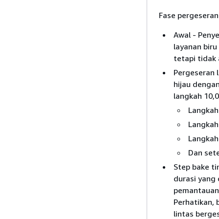
Fase pergeseran l
Awal - Penye
layanan biru 
tetapi tidak
Pergeseran l
hijau denga
langkah 10,0
Langkah 
Langkah 
Langkah 
Dan set
Step bake ti
durasi yang
pemantauan d
Perhatikan, 
lintas berge