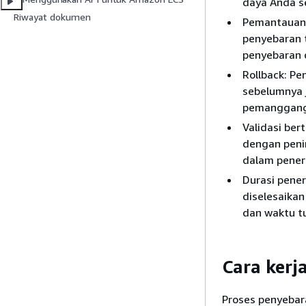
daya Anda s
Riwayat dokumen
Pemantauan 
penyebaran 
penyebaran d
Rollback: P
sebelumnya j
pemangganga
Validasi ber
dengan penin
dalam pener
Durasi pene
diselesaikan
dan waktu t
Cara kerj
Proses penyebar