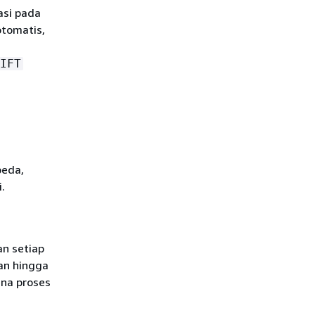
asi pada
otomatis,
IFT
beda,
.
an setiap
an hingga
ena proses