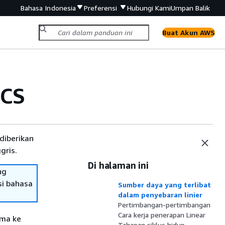
Bahasa Indonesia
Preferensi
Hubungi Kami
Umpan Balik
Buat Akun AWS
ECS
diberikan
gris.
Di halaman ini
ng
si bahasa
Sumber daya yang terlibat
dalam penyebaran linier
Pertimbangan-pertimbangan
Cara kerja penerapan Linear
ama ke
Tahapan siklus hidup