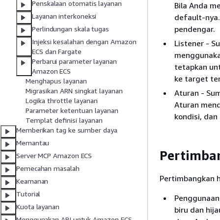
Penskalaan otomatis layanan
Bila Anda m
Layanan interkoneksi
default-nya.
pendengar.
Perlindungan skala tugas
Injeksi kesalahan dengan Amazon
Listener - S
ECS dan Fargate
menggunakan
Perbarui parameter layanan
tetapkan un
Amazon ECS
ke target te
Menghapus layanan
Migrasikan ARN singkat layanan
Aturan - Sum
Logika throttle layanan
Aturan mende
Parameter ketentuan layanan
kondisi, dan 
Templat definisi layanan
Memberikan tag ke sumber daya
Memantau
Pertimba
Server MCP Amazon ECS
Pemecahan masalah
Pertimbangkan ha
Keamanan
Tutorial
Penggunaan 
Kuota layanan
biru dan hi
Menggunakan API untuk Amazon ECS