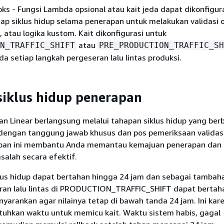
oks - Fungsi Lambda opsional atau kait jeda dapat dikonfigur
ap siklus hidup selama penerapan untuk melakukan validasi 
atau logika kustom. Kait dikonfigurasi untuk
atau
N_TRAFFIC_SHIFT
PRE_PRODUCTION_TRAFFIC_SH
da setiap langkah pergeseran lalu lintas produksi.
iklus hidup penerapan
n Linear berlangsung melalui tahapan siklus hidup yang ber
engan tanggung jawab khusus dan pos pemeriksaan validasi
an ini membantu Anda memantau kemajuan penerapan dan
lah secara efektif.
klus hidup dapat bertahan hingga 24 jam dan sebagai tambah
ran lalu lintas di PRODUCTION_TRAFFIC_SHIFT dapat bertah
yarankan agar nilainya tetap di bawah tanda 24 jam. Ini kar
uhkan waktu untuk memicu kait. Waktu sistem habis, gagal