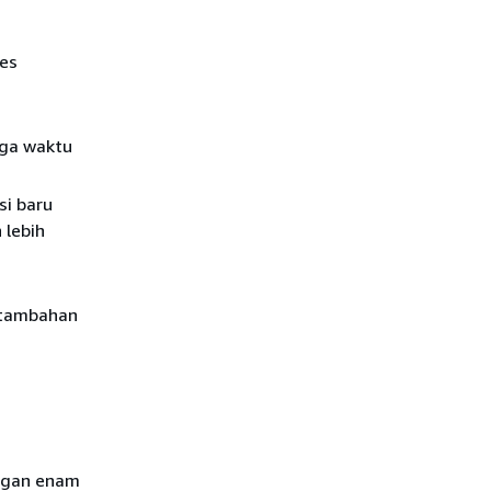
es
gga waktu
si baru
 lebih
s tambahan
engan enam