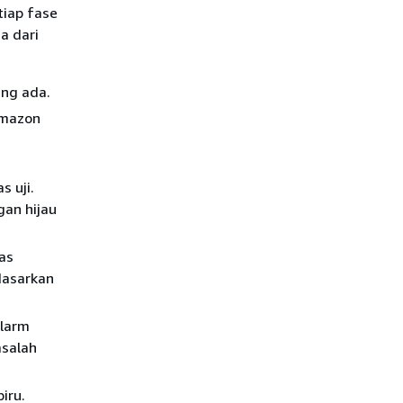
tiap fase
a dari
ang ada.
Amazon
i
s uji.
gan hijau
tas
dasarkan
alarm
asalah
iru.