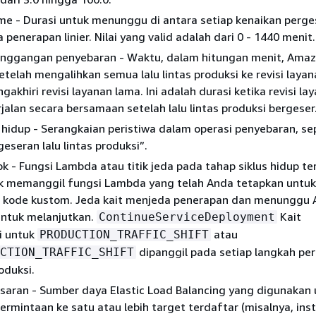
me - Durasi untuk menunggu di antara setiap kenaikan perge
 penerapan linier. Nilai yang valid adalah dari 0 - 1440 menit.
ggangan penyebaran - Waktu, dalam hitungan menit, Ama
elah mengalihkan semua lalu lintas produksi ke revisi layan
akhiri revisi layanan lama. Ini adalah durasi ketika revisi la
rjalan secara bersamaan setelah lalu lintas produksi bergeser
 hidup - Serangkaian peristiwa dalam operasi penyebaran, se
geseran lalu lintas produksi”.
ok - Fungsi Lambda atau titik jeda pada tahap siklus hidup te
 memanggil fungsi Lambda yang telah Anda tetapkan untuk
 kode kustom. Jeda kait menjeda penerapan dan menunggu
ntuk melanjutkan.
Kait
ContinueServiceDeployment
i untuk
atau
PRODUCTION_TRAFFIC_SHIFT
dipanggil pada setiap langkah pe
CTION_TRAFFIC_SHIFT
roduksi.
saran - Sumber daya Elastic Load Balancing yang digunakan 
rmintaan ke satu atau lebih target terdaftar (misalnya, inst