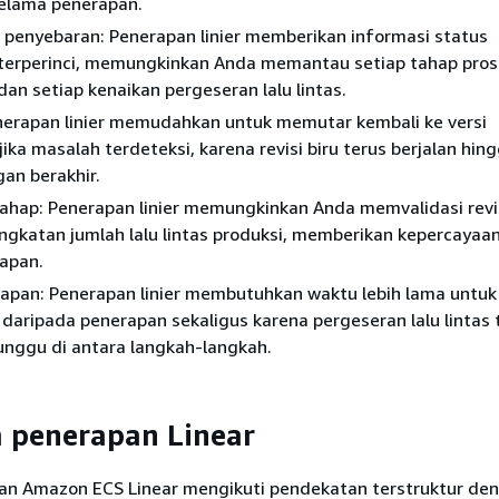
elama penerapan.
penyebaran: Penerapan linier memberikan informasi status
terperinci, memungkinkan Anda memantau setiap tahap pros
an setiap kenaikan pergeseran lalu lintas.
enerapan linier memudahkan untuk memutar kembali ke versi
ika masalah terdeteksi, karena revisi biru terus berjalan hin
n berakhir.
tahap: Penerapan linier memungkinkan Anda memvalidasi revi
gkatan jumlah lalu lintas produksi, memberikan kepercayaan
apan.
rapan: Penerapan linier membutuhkan waktu lebih lama untuk
 daripada penerapan sekaligus karena pergeseran lalu linta
unggu di antara langkah-langkah.
a penerapan Linear
an Amazon ECS Linear mengikuti pendekatan terstruktur d