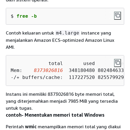
$ 
free -b
Contoh keluaran untuk
instance yang
m4.large
menjalankan Amazon ECS-optimized Amazon Linux
AMI.
             total       used       free 
Mem:    
8373026816
  348180480 8024846336 
-/+ buffers/cache:  117227520 8255799296
Instans ini memiliki 8373026816 byte memori total,
yang diterjemahkan menjadi 7985 MiB yang tersedia
untuk tugas.
contoh- Menentukan memori total Windows
Perintah
wmic
menampilkan memori total yang diakui