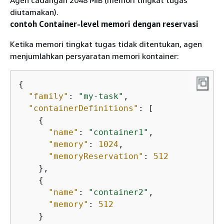
diutamakan).
contoh Container-level memori dengan reservasi
Ketika memori tingkat tugas tidak ditentukan, agen
menjumlahkan persyaratan memori kontainer:
{
"family"
: 
"my-task"
,

"containerDefinitions"
: [

{
"name"
: 
"container1"
,

"memory"
: 
1024
,

"memoryReservation"
: 
512
    },

{
"name"
: 
"container2"
,

"memory"
: 
512
    }
