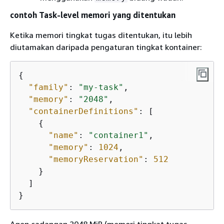
contoh Task-level memori yang ditentukan
Ketika memori tingkat tugas ditentukan, itu lebih
diutamakan daripada pengaturan tingkat kontainer:
{
"family"
: 
"my-task"
,

"memory"
: 
"2048"
,

"containerDefinitions"
: [

{
"name"
: 
"container1"
,

"memory"
: 
1024
,

"memoryReservation"
: 
512
    }

  ]

}
Agen cadangan 2048 MiB (memori tingkat tugas