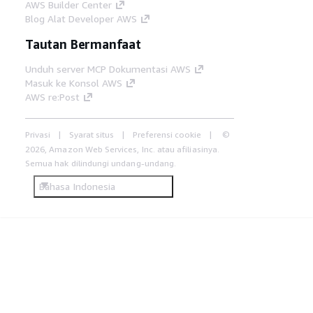
AWS Builder Center
Blog Alat Developer AWS
Tautan Bermanfaat
Unduh server MCP Dokumentasi AWS
Masuk ke Konsol AWS
AWS re:Post
Privasi
Syarat situs
Preferensi cookie
©
2026, Amazon Web Services, Inc. atau afiliasinya.
Semua hak dilindungi undang-undang.
Bahasa Indonesia