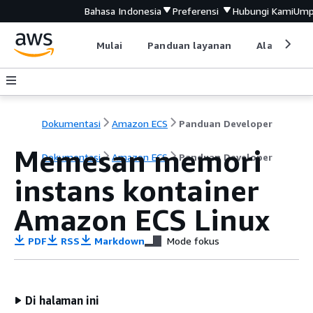
Bahasa Indonesia
Preferensi
Hubungi Kami
Ump
Mulai
Panduan layanan
Alat devel
Dokumentasi
Amazon ECS
Panduan Developer
Memesan memori
Dokumentasi
Amazon ECS
Panduan Developer
instans kontainer
Amazon ECS Linux
PDF
RSS
Markdown
Mode fokus
Di halaman ini