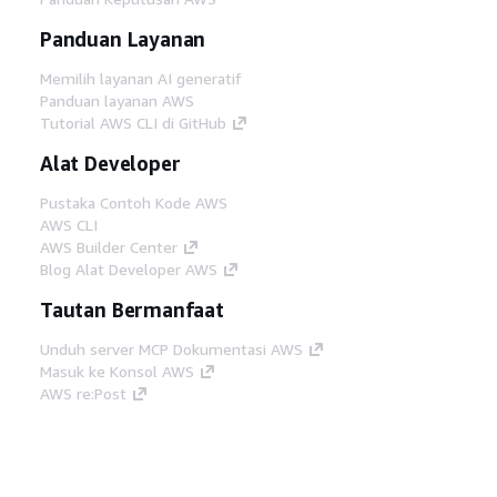
Panduan Layanan
Memilih layanan AI generatif
Panduan layanan AWS
Tutorial AWS CLI di GitHub
Alat Developer
Pustaka Contoh Kode AWS
AWS CLI
AWS Builder Center
Blog Alat Developer AWS
Tautan Bermanfaat
Unduh server MCP Dokumentasi AWS
Masuk ke Konsol AWS
AWS re:Post
Privasi
Syarat situs
Preferensi cookie
©
2026, Amazon Web Services, Inc. atau afiliasinya.