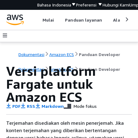
Bahasa Indonesia
Preferensi
Hubungi Kami
Ump
Mulai
Panduan layanan
Alat devel
Dokumentasi
Amazon ECS
Panduan Developer
Versi platform
Dokumentasi
Amazon ECS
Panduan Developer
Fargate untuk
Amazon ECS
PDF
RSS
Markdown
Mode fokus
Terjemahan disediakan oleh mesin penerjemah. Jika
konten terjemahan yang diberikan bertentangan
dengan versi bahasa Inggris aslinya, utamakan versi