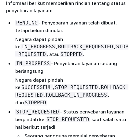
Informasi berikut memberikan rincian tentang status
penyebaran layanan:
- Penyebaran layanan telah dibuat,
PENDING
tetapi belum dimulai.
Negara dapat pindah
ke
,
,
IN_PROGRESS
ROLLBACK_REQUESTED
STOP
, atau
.
_REQUESTED
STOPPED
- Penyebaran layanan sedang
IN_PROGRESS
berlangsung.
Negara dapat pindah
ke
,
,
SUCCESSFUL
STOP_REQUESTED
ROLLBACK_
,
,
REQUESTED
ROLLBACK_IN_PROGRESS
dan
.
STOPPED
- Status penyebaran layanan
STOP_REQUESTED
berpindah ke
saat salah satu
STOP_REQUESTED
hal berikut terjadi:
Seorang pengguna memulai penyebaran