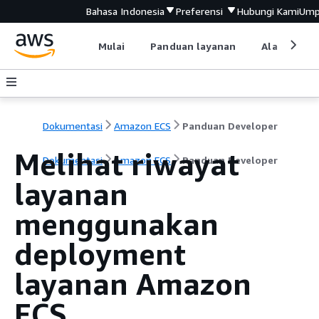
Bahasa Indonesia
Preferensi
Hubungi Kami
Ump
Mulai
Panduan layanan
Alat devel
Dokumentasi
Amazon ECS
Panduan Developer
Melihat riwayat
Dokumentasi
Amazon ECS
Panduan Developer
layanan
menggunakan
deployment
layanan Amazon
ECS