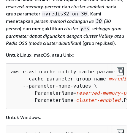
reserved-memory-percent
dan
cluster-enabled
pada
grup parameter
. Kami
myredis32-on-30
menetapkan
persen memori cadangan ke
(30
30
persen
) dan mengaktifkan
cluster
sehingga grup
yes
parameter dapat digunakan dengan cluster Valkey atau
Redis OSS (mode cluster diaktifkan
) (grup replikasi).
Untuk Linux, macOS, atau Unix:
aws elasticache modify-cache-parameter-gr
    --cache-parameter-group-name 
myredis3
    --parameter-name-values \

        ParameterName=
reserved-memory-per
        ParameterName=
cluster-enabled
,Par
Untuk Windows: