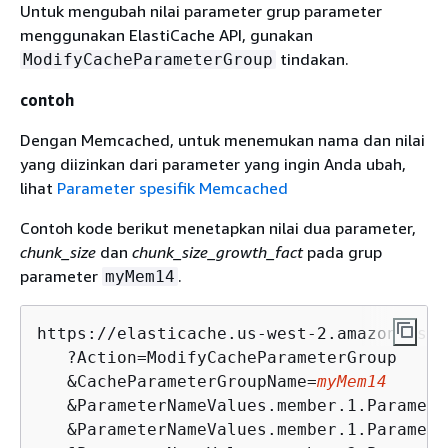
Untuk mengubah nilai parameter grup parameter
menggunakan ElastiCache API, gunakan
tindakan.
ModifyCacheParameterGroup
contoh
Dengan Memcached, untuk menemukan nama dan nilai
yang diizinkan dari parameter yang ingin Anda ubah,
lihat
Parameter spesifik Memcached
Contoh kode berikut menetapkan nilai dua parameter,
chunk_size
dan
chunk_size_growth_fact
pada grup
parameter
.
myMem14
https://elasticache.us-west-2.amazonaws.co
   ?Action=ModifyCacheParameterGroup

   &CacheParameterGroupName=
myMem14
   &ParameterNameValues.member.1.Paramete
   &ParameterNameValues.member.1.Paramete