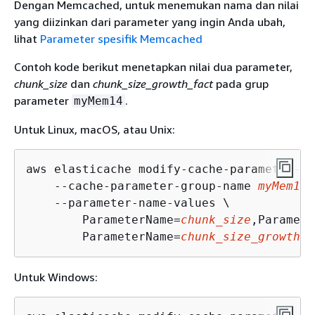
Dengan Memcached, untuk menemukan nama dan nilai
yang diizinkan dari parameter yang ingin Anda ubah,
lihat
Parameter spesifik Memcached
Contoh kode berikut menetapkan nilai dua parameter,
chunk_size
dan
chunk_size_growth_fact
pada grup
parameter
.
myMem14
Untuk Linux, macOS, atau Unix:
aws elasticache modify-cache-parameter-gr
    --cache-parameter-group-name 
myMem14
 
    --parameter-name-values \

        ParameterName=
chunk_size
,Paramete
        ParameterName=
chunk_size_growth_f
Untuk Windows: