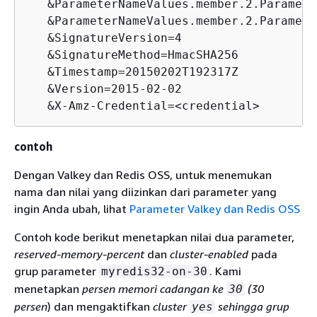
   &ParameterNameValues.member.2.Paramete
   &ParameterNameValues.member.2.Paramete
   &SignatureVersion=4

   &SignatureMethod=HmacSHA256

   &Timestamp=20150202T192317Z

   &Version=2015-02-02

   &X-Amz-Credential=<credential>
contoh
Dengan Valkey dan Redis OSS, untuk menemukan
nama dan nilai yang diizinkan dari parameter yang
ingin Anda ubah, lihat
Parameter Valkey dan Redis OSS
Contoh kode berikut menetapkan nilai dua parameter,
reserved-memory-percent
dan
cluster-enabled
pada
grup parameter
. Kami
myredis32-on-30
menetapkan
persen memori cadangan ke
(30
30
persen
) dan mengaktifkan
cluster
sehingga grup
yes