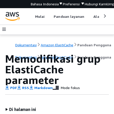
Bahasa Indonesia
Preferensi
Hubungi Kami
Ump
Mulai
Panduan layanan
Alat devel
Dokumentasi
Amazon ElastiCache
Panduan Pengguna
Memodifikasi grup
Dokumentasi
Amazon ElastiCache
Panduan Pengguna
ElastiCache
parameter
PDF
RSS
Markdown
Mode fokus
Di halaman ini