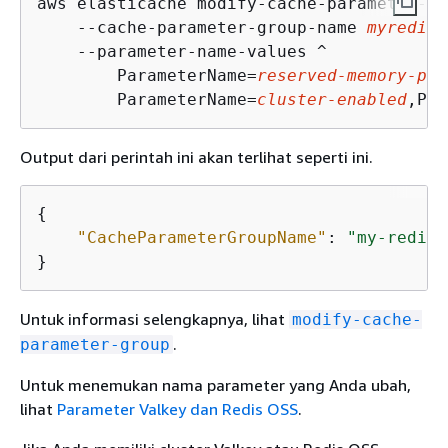
aws elasticache modify-cache-parameter-gr
    --cache-parameter-group-name 
myredis3
    --parameter-name-values ^

        ParameterName=
reserved-memory-per
        ParameterName=
cluster-enabled
,Par
Output dari perintah ini akan terlihat seperti ini.
{
"CacheParameterGroupName"
: 
"my-redis3
}
Untuk informasi selengkapnya, lihat
modify-cache-
.
parameter-group
Untuk menemukan nama parameter yang Anda ubah,
lihat
Parameter Valkey dan Redis OSS
.