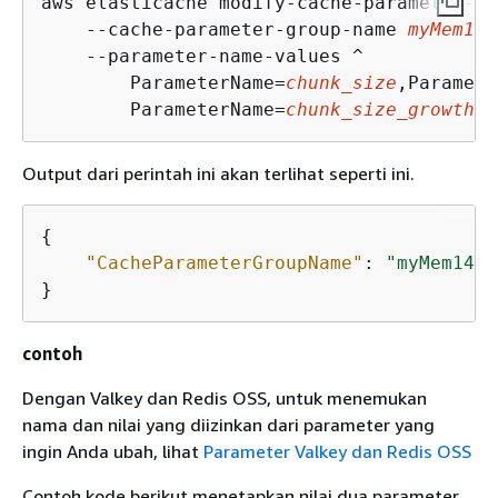
aws elasticache modify-cache-parameter-gr
    --cache-parameter-group-name 
myMem14
 
    --parameter-name-values ^

        ParameterName=
chunk_size
,Paramete
        ParameterName=
chunk_size_growth_f
Output dari perintah ini akan terlihat seperti ini.
{
"CacheParameterGroupName"
: 
"myMem14"
}
contoh
Dengan Valkey dan Redis OSS, untuk menemukan
nama dan nilai yang diizinkan dari parameter yang
ingin Anda ubah, lihat
Parameter Valkey dan Redis OSS
Contoh kode berikut menetapkan nilai dua parameter,