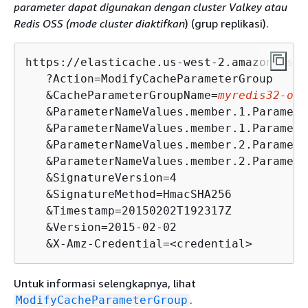
parameter dapat digunakan dengan cluster Valkey atau
Redis OSS (mode cluster diaktifkan
) (grup replikasi).
https://elasticache.us-west-2.amazonaws.co
   ?Action=ModifyCacheParameterGroup

   &CacheParameterGroupName=
myredis32-on-
   &ParameterNameValues.member.1.Paramete
   &ParameterNameValues.member.1.Paramete
   &ParameterNameValues.member.2.Paramete
   &ParameterNameValues.member.2.Paramete
   &SignatureVersion=4

   &SignatureMethod=HmacSHA256

   &Timestamp=20150202T192317Z

   &Version=2015-02-02

   &X-Amz-Credential=<credential>
Untuk informasi selengkapnya, lihat
.
ModifyCacheParameterGroup