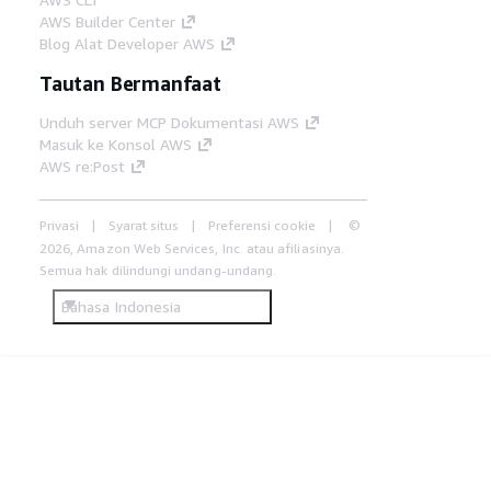
AWS Builder Center
Blog Alat Developer AWS
Tautan Bermanfaat
Unduh server MCP Dokumentasi AWS
Masuk ke Konsol AWS
AWS re:Post
Privasi
Syarat situs
Preferensi cookie
©
2026, Amazon Web Services, Inc. atau afiliasinya.
Semua hak dilindungi undang-undang.
Bahasa Indonesia