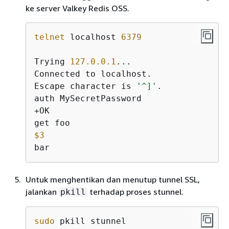
ke server Valkey Redis OSS.
telnet
 localhost 
6379
Trying 
127.0.0.1
...

Connected to localhost.

Escape character is 
'^]'
.

auth MySecretPassword

+OK

$3
bar
Untuk menghentikan dan menutup tunnel SSL,
jalankan
terhadap proses stunnel.
pkill
sudo
 pkill stunnel