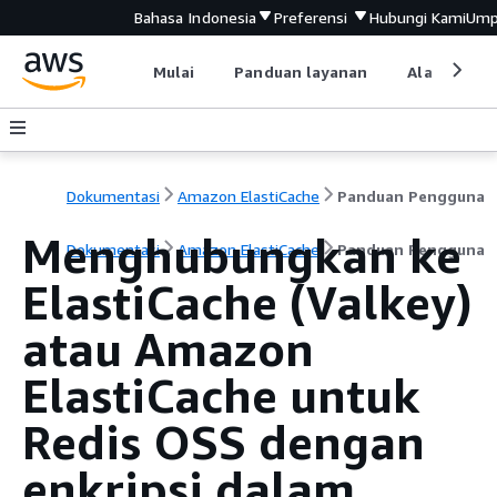
Bahasa Indonesia
Preferensi
Hubungi Kami
Ump
Mulai
Panduan layanan
Alat devel
Dokumentasi
Amazon ElastiCache
Panduan Pengguna
Menghubungkan ke
Dokumentasi
Amazon ElastiCache
Panduan Pengguna
ElastiCache (Valkey)
atau Amazon
ElastiCache untuk
Redis OSS dengan
enkripsi dalam