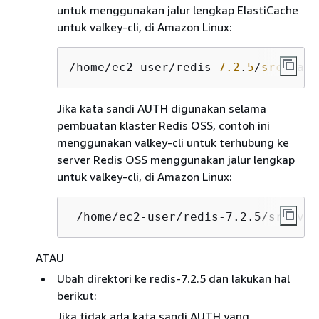
untuk menggunakan jalur lengkap ElastiCache
untuk valkey-cli, di Amazon Linux:
/home/ec2-user/redis-
7.2
.
5
/
src
/valk
Jika kata sandi AUTH digunakan selama
pembuatan klaster Redis OSS, contoh ini
menggunakan valkey-cli untuk terhubung ke
server Redis OSS menggunakan jalur lengkap
untuk valkey-cli, di Amazon Linux:
 /home/ec2-user/redis-7.2.5/src/val
ATAU
Ubah direktori ke redis-7.2.5 dan lakukan hal
berikut:
Jika tidak ada kata sandi AUTH yang