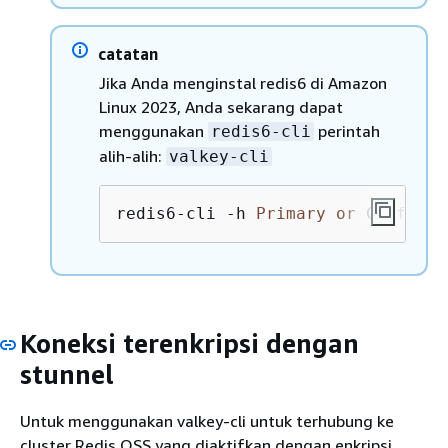
catatan
Jika Anda menginstal redis6 di Amazon
Linux 2023, Anda sekarang dapat
menggunakan
perintah
redis6-cli
alih-alih:
valkey-cli
redis6
-
cli 
-
h 
Primary
or
 Configur
Koneksi terenkripsi dengan
stunnel
Untuk menggunakan valkey-cli untuk terhubung ke
cluster Redis OSS yang diaktifkan dengan enkripsi