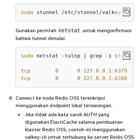
sudo
 stunnel /etc/stunnel/valkey-cli.c
Gunakan perintah
untuk mengonfirmasi
netstat
bahwa tunnel dimulai.
sudo
 netstat -tulnp | grep -i stunnel

tcp
0
0
127.0.0.1:6379
tcp
0
0
127.0.0.1:6380
Connect ke node Redis OSS terenkripsi
menggunakan endpoint lokal terowongan.
Jika tidak ada kata sandi AUTH yang
digunakan ElastiCache selama pembuatan
klaster Redis OSS, contoh ini menggunakan
valkey-cli untuk terhubung ke server Redis OSS