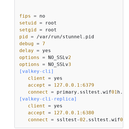
fips
setuid
setgid
pid
debug
 = 
7
delay
options
 = NO_SSLv
2
options
 = NO_SSLv
3
[valkey-cli]
client
 = yes

accept
 = 
127.0.0.1:6379
connect
 = primary.ssltest.wif
01
h.us
[valkey-cli-replica]
client
 = yes

accept
 = 
127.0.0.1:6380
connect
 = ssltest-
02
.ssltest.wif
01
h