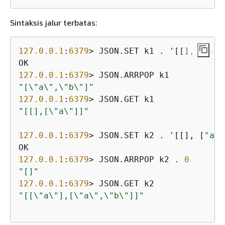
Sintaksis jalur terbatas:
127.0
.0
.1
:
6379
> JSON.SET k1 . '[[], [
"a"
]
127.0
.0
.1
:
6379
"[\"a\",\"b\"]"
127.0
.0
.1
:
6379
"[[],[\"a\"]]"
127.0
.0
.1
:
6379
> JSON.SET k2 . '[[], [
"a"
]
127.0
.0
.1
:
6379
> JSON.ARRPOP k2 . 
0
"[]"
127.0
.0
.1
:
6379
"[[\"a\"],[\"a\",\"b\"]]"