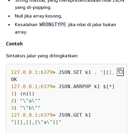
String massal, yang merepresentasikan nilai JSON
yang di-popping.
Null jika array kosong.
Kesalahan
jika nilai di jalur bukan
WRONGTYPE
array.
Contoh
Sintaksis jalur yang ditingkatkan:
127.0
.0
.1
:
6379
> JSON.SET k1 . '[[], [
"a"
]
127.0
.0
.1
:
6379
1
2
) 
"\"a\""
3
) 
"\"b\""
127.0
.0
.1
:
6379
"[[],[],[\"a\"]]"