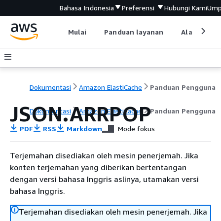
Bahasa Indonesia
Preferensi
Hubungi Kami
Ump
Mulai
Panduan layanan
Alat devel
Dokumentasi
Amazon ElastiCache
Panduan Pengguna
JSON.ARRPOP
Dokumentasi
Amazon ElastiCache
Panduan Pengguna
PDF
RSS
Markdown
Mode fokus
Terjemahan disediakan oleh mesin penerjemah. Jika
konten terjemahan yang diberikan bertentangan
dengan versi bahasa Inggris aslinya, utamakan versi
bahasa Inggris.
Terjemahan disediakan oleh mesin penerjemah. Jika