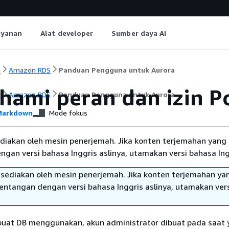
ayanan
Alat developer
Sumber daya AI
i
Amazon RDS
Panduan Pengguna untuk Aurora
ami peran dan izin P
i
Amazon RDS
Panduan Pengguna untuk Aurora
arkdown
Mode fokus
diakan oleh mesin penerjemah. Jika konten terjemahan yang 
gan versi bahasa Inggris aslinya, utamakan versi bahasa Ing
sediakan oleh mesin penerjemah. Jika konten terjemahan ya
tentangan dengan versi bahasa Inggris aslinya, utamakan ver
buat
DB
menggunakan, akun administrator dibuat pada saat 