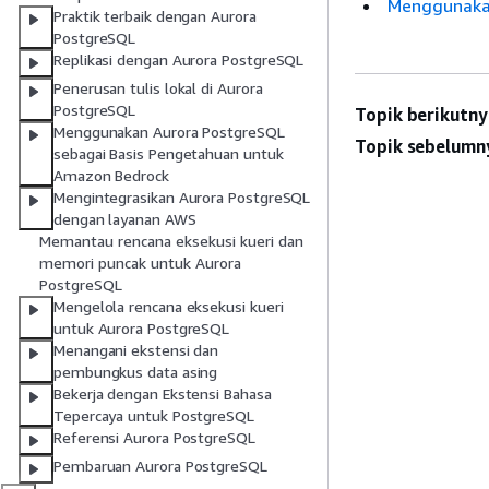
Menggunakan
Praktik terbaik dengan Aurora
PostgreSQL
Replikasi dengan Aurora PostgreSQL
Penerusan tulis lokal di Aurora
PostgreSQL
Topik berikutny
Menggunakan Aurora PostgreSQL
Topik sebelumn
sebagai Basis Pengetahuan untuk
Amazon Bedrock
Mengintegrasikan Aurora PostgreSQL
dengan layanan AWS
Memantau rencana eksekusi kueri dan
memori puncak untuk Aurora
PostgreSQL
Mengelola rencana eksekusi kueri
untuk Aurora PostgreSQL
Menangani ekstensi dan
pembungkus data asing
Bekerja dengan Ekstensi Bahasa
Tepercaya untuk PostgreSQL
Referensi Aurora PostgreSQL
Pembaruan Aurora PostgreSQL