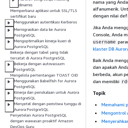
nama yang Anda p
dinamis
alfanumerik. Un
Memperbarui aplikasi untuk SSL/TLS
dengan nilai def
sertifikat baru
Menggunakan autentikasi Kerberos
Jika Anda meng
Memigrasikan data ke Aurora
Console, Anda 
PostgreSQL
Mengoptimalkan kinerja kueri di
param
username
Aurora PostgreSQL
klaster DB Auro
Bekerja dengan tabel yang tidak
tercatat di Aurora PostgreSQL
Baik Anda meng
Bekerja dengan autovacuum
dan apakah An
PostgreSQL
berbeda, akun p
Mengelola pertentangan TOAST OID
Menggunakan Babelfish for Aurora
dan memiliki
rd
PostgreSQL
Kinerja dan penskalaan untuk Aurora
Topik
PostgreSQL
Menyetel dengan peristiwa tunggu di
Memahami pe
Aurora PostgreSQL
Mengontrol 
Penyetelan Aurora PostgreSQL
Menyerahkan
dengan wawasan proaktif Amazon
DevOps Guru