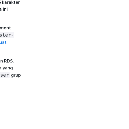
6 karakter
 ini
ement
ster-
uat
n RDS,
a yang
grup
user