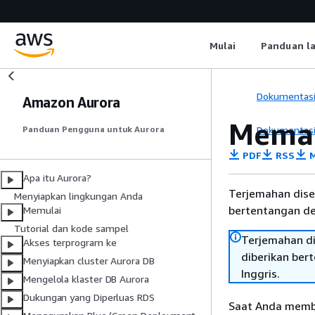
Mulai
Panduan l
Dokumentas
Amazon Aurora
Memah
Dokumentas
Panduan Pengguna untuk Aurora
PDF
RSS
M
Apa itu Aurora?
Terjemahan dise
Menyiapkan lingkungan Anda
bertentangan den
Memulai
Tutorial dan kode sampel
Terjemahan di
Akses terprogram ke
diberikan ber
Menyiapkan cluster Aurora DB
Inggris.
Mengelola klaster DB Aurora
Dukungan yang Diperluas RDS
Saat Anda mem