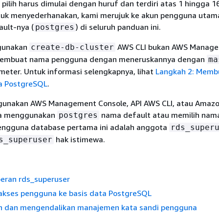
ilih harus dimulai dengan huruf dan terdiri atas 1 hingga 1
tuk menyederhanakan, kami merujuk ke akun pengguna utama
ault-nya (
) di seluruh panduan ini.
postgres
gunakan
AWS CLI bukan AWS Manag
create-db-cluster
membuat nama pengguna dengan meneruskannya dengan
ma
eter. Untuk informasi selengkapnya, lihat
Langkah 2: Memb
ra PostgreSQL
.
gunakan AWS Management Console, API AWS CLI, atau Amazo
da menggunakan
nama default atau memilih nam
postgres
engguna database pertama ini adalah anggota
rds_super
hak istimewa.
s_superuser
ran rds_superuser
akses pengguna ke basis data PostgreSQL
 dan mengendalikan manajemen kata sandi pengguna