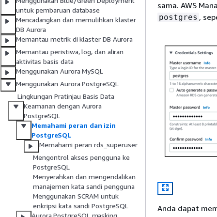
Menggunakan Blue/Green Deployment
sama. AWS Manag
untuk pembaruan database
, se
postgres
Mencadangkan dan memulihkan klaster
DB Aurora
Memantau metrik di klaster DB Aurora
Memantau peristiwa, log, dan aliran
aktivitas basis data
Menggunakan Aurora MySQL
Menggunakan Aurora PostgreSQL
Lingkungan Pratinjau Basis Data
Keamanan dengan Aurora
PostgreSQL
Memahami peran dan izin
PostgreSQL
Memahami peran rds_superuser
Mengontrol akses pengguna ke
PostgreSQL
Menyerahkan dan mengendalikan
manajemen kata sandi pengguna
Menggunakan SCRAM untuk
enkripsi kata sandi PostgreSQL
Anda dapat memi
Aurora PostgreSQL masking