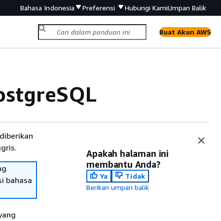
Bahasa Indonesia
Preferensi
Hubungi Kami
Umpan Balik
Buat Akun AWS
ostgreSQL
diberikan
gris.
Apakah halaman ini
membantu Anda?
ng
Ya
Tidak
si bahasa
Berikan umpan balik
yang