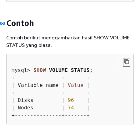
Contoh
Contoh berikut menggambarkan hasil SHOW VOLUME
STATUS yang biasa.
mysql
>
SHOW
 VOLUME STATUS
+
---------------+-------+
|
 Variable_name 
|
Value
|
+
---------------+-------+
|
 Disks         
|
96
|
|
 Nodes         
|
74
|
+
---------------+-------+