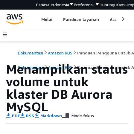
Bahasa Indonesia
Preferensi
Hubungi Kami
Ump
Mulai
Panduan layanan
Alat devel
Dokumentasi
Amazon RDS
Menampilkan status
Dokumentasi
Amazon RDS
Panduan Pengguna untuk A
volume untuk
klaster DB Aurora
MySQL
PDF
RSS
Markdown
Mode fokus