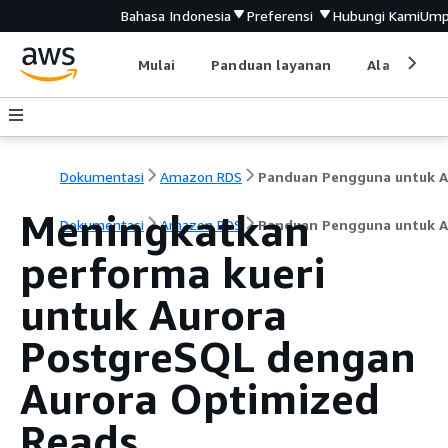
Bahasa Indonesia
Preferensi
Hubungi Kami
Ump
Mulai
Panduan layanan
Alat devel
Dokumentasi
Amazon RDS
Meningkatkan
Dokumentasi
Amazon RDS
Panduan Pengguna untuk A
performa kueri
untuk Aurora
PostgreSQL dengan
Aurora Optimized
Reads