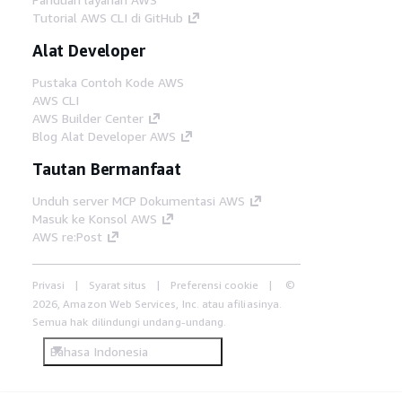
Tutorial AWS CLI di GitHub
Alat Developer
Pustaka Contoh Kode AWS
AWS CLI
AWS Builder Center
Blog Alat Developer AWS
Tautan Bermanfaat
Unduh server MCP Dokumentasi AWS
Masuk ke Konsol AWS
AWS re:Post
Privasi
Syarat situs
Preferensi cookie
©
2026, Amazon Web Services, Inc. atau afiliasinya.
Semua hak dilindungi undang-undang.
Bahasa Indonesia