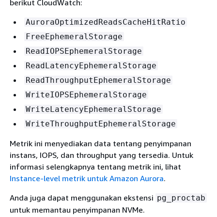
berikut CloudWatch:
AuroraOptimizedReadsCacheHitRatio
FreeEphemeralStorage
ReadIOPSEphemeralStorage
ReadLatencyEphemeralStorage
ReadThroughputEphemeralStorage
WriteIOPSEphemeralStorage
WriteLatencyEphemeralStorage
WriteThroughputEphemeralStorage
Metrik ini menyediakan data tentang penyimpanan
instans, IOPS, dan throughput yang tersedia. Untuk
informasi selengkapnya tentang metrik ini, lihat
Instance-level metrik untuk Amazon Aurora
.
Anda juga dapat menggunakan ekstensi
pg_proctab
untuk memantau penyimpanan NVMe.