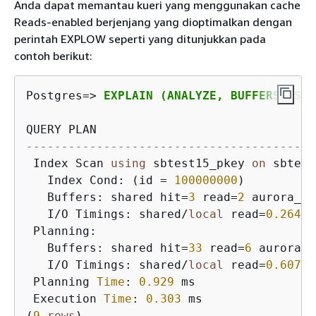
Anda dapat memantau kueri yang menggunakan cache
Reads-enabled berjenjang yang dioptimalkan dengan
perintah EXPLOW seperti yang ditunjukkan pada
contoh berikut:
Postgres
=
>
EXPLAIN (ANALYZE, BUFFERS) 
SEL
-----------------------------------------
 Index Scan 
using
 sbtest15_pkey 
on
 sbtest
   Index Cond: (id 
=
100000000
)

   Buffers: shared hit
=
3
 read
=
2
 aurora_or
   I
/
O Timings: shared
/
local
 read
=
0.264
 Planning:

   Buffers: shared hit
=
33
 read
=
6
 aurora_o
   I
/
O Timings: shared
/
local
 read
=
0.607
 Planning 
Time
: 
0.929
 ms

 Execution 
Time
: 
0.303
 ms

(
9
rows