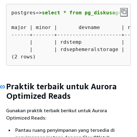
postgres=>
select * from pg_diskusage();
major | minor |       devname       | rea
------+-------+---------------------+----
      |       | rdstemp             |    
      |       | rdsephemeralstorage |    
Praktik terbaik untuk Aurora
Optimized Reads
Gunakan praktik terbaik berikut untuk Aurora
Optimized Reads:
Pantau ruang penyimpanan yang tersedia di