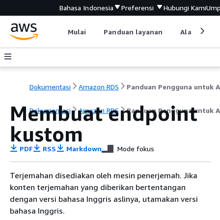
Bahasa Indonesia
Preferensi
Hubungi Kami
Ump
Mulai
Panduan layanan
Alat devel
Dokumentasi
Amazon RDS
Membuat endpoint
Dokumentasi
Amazon RDS
Panduan Pengguna untuk A
kustom
PDF
RSS
Markdown
Mode fokus
Terjemahan disediakan oleh mesin penerjemah. Jika
konten terjemahan yang diberikan bertentangan
dengan versi bahasa Inggris aslinya, utamakan versi
bahasa Inggris.