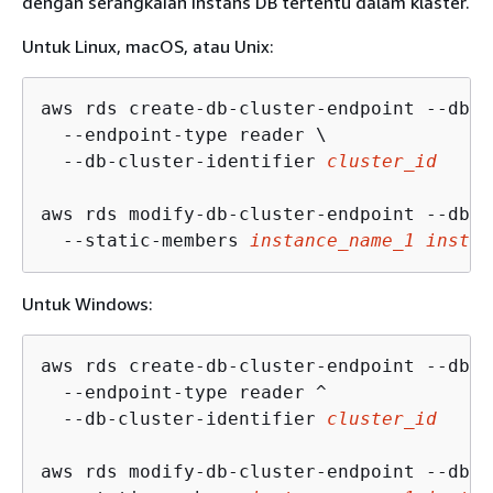
dengan serangkaian instans DB tertentu dalam klaster.
Untuk Linux, macOS, atau Unix:
aws rds create-db-cluster-endpoint --db-c
  --endpoint-type reader \

  --db-cluster-identifier 
cluster_id
aws rds modify-db-cluster-endpoint --db-c
  --static-members 
instance_name_1
instan
Untuk Windows:
aws rds create-db-cluster-endpoint --db-c
  --endpoint-type reader ^

  --db-cluster-identifier 
cluster_id
aws rds modify-db-cluster-endpoint --db-c