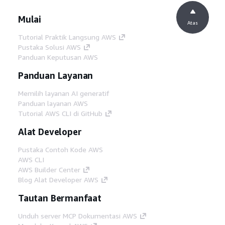
Mulai
Atas
Tutorial Praktik Langsung AWS
Pustaka Solusi AWS
Panduan Keputusan AWS
Panduan Layanan
Memilih layanan AI generatif
Panduan layanan AWS
Tutorial AWS CLI di GitHub
Alat Developer
Pustaka Contoh Kode AWS
AWS CLI
AWS Builder Center
Blog Alat Developer AWS
Tautan Bermanfaat
Unduh server MCP Dokumentasi AWS