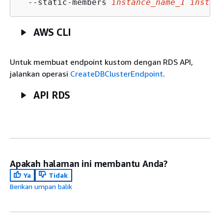
  --static-members 
instance_name_1
instan
AWS CLI
Untuk membuat endpoint kustom dengan RDS API,
jalankan operasi
CreateDBClusterEndpoint
.
API RDS
Apakah halaman ini membantu Anda?
Ya
Tidak
Berikan umpan balik