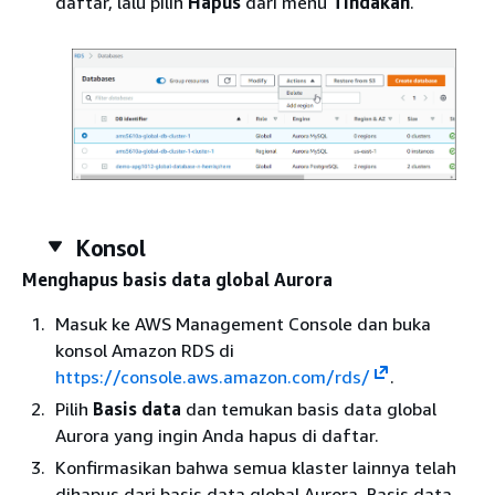
daftar, lalu pilih
Hapus
dari menu
Tindakan
.
Konsol
Menghapus basis data global Aurora
Masuk ke AWS Management Console dan buka
konsol Amazon RDS di
https://console.aws.amazon.com/rds/
.
Pilih
Basis data
dan temukan basis data global
Aurora yang ingin Anda hapus di daftar.
Konfirmasikan bahwa semua klaster lainnya telah
dihapus dari basis data global Aurora. Basis data