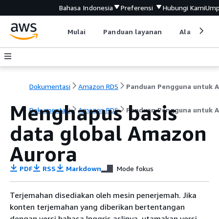
Bahasa Indonesia
Preferensi
Hubungi Kami
Ump
Mulai
Panduan layanan
Alat devel
Dokumentasi
Amazon RDS
Menghapus basis
Dokumentasi
Amazon RDS
Panduan Pengguna untuk A
data global Amazon
Aurora
PDF
RSS
Markdown
Mode fokus
Terjemahan disediakan oleh mesin penerjemah. Jika
konten terjemahan yang diberikan bertentangan
dengan versi bahasa Inggris aslinya, utamakan versi