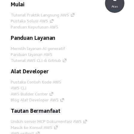
Mulai
Atas
Tutorial Praktik Langsung AWS
Pustaka Solusi AWS
Panduan Keputusan AWS
Panduan Layanan
Memilih layanan AI generatif
Panduan layanan AWS
Tutorial AWS CLI di GitHub
Alat Developer
Pustaka Contoh Kode AWS
AWS CLI
AWS Builder Center
Blog Alat Developer AWS
Tautan Bermanfaat
Unduh server MCP Dokumentasi AWS
Masuk ke Konsol AWS
AWS re:Post