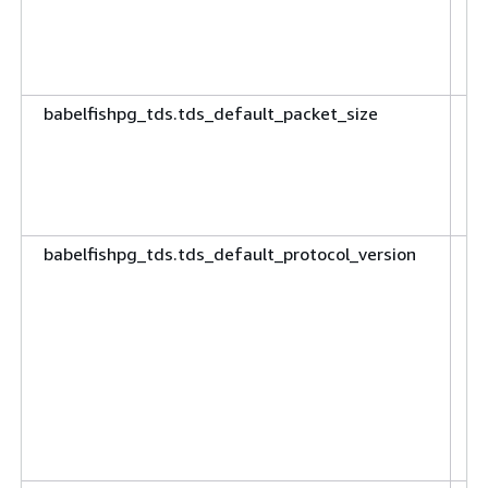
m
m
38
babelfishpg_tds.tds_default_packet_size
I
u
m
S
(
babelfishpg_tds.tds_default_protocol_version
I
v
u
k
(D
T
T
T
T