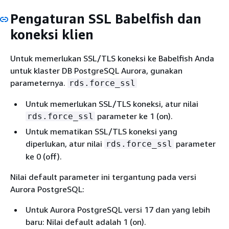
D
ni
Pengaturan SSL Babelfish dan
(
koneksi klien
b
(
Untuk memerlukan SSL/TLS koneksi ke Babelfish Anda
babelfishpg_tsql.version
S
untuk klaster DB PostgreSQL Aurora, gunakan
m
parameternya.
rds.force_ssl
v
Untuk memerlukan SSL/TLS koneksi, atur nilai
J
parameter ke 1 (on).
rds.force_ssl
k
P
Untuk mematikan SSL/TLS koneksi yang
(D
diperlukan, atur nilai
parameter
rds.force_ssl
ke 0 (off).
rds.babelfish_status
S
s
Nilai default parameter ini tergantung pada versi
B
Aurora PostgreSQL:
in
d
Untuk Aurora PostgreSQL versi 17 dan yang lebih
B
baru: Nilai default adalah 1 (on).