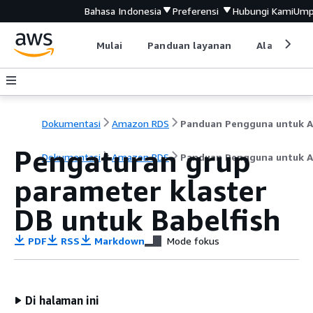
Bahasa Indonesia
Preferensi
Hubungi Kami
Ump
Mulai
Panduan layanan
Alat devel
Dokumentasi
Amazon RDS
Pengaturan grup
Dokumentasi
Amazon RDS
Panduan Pengguna untuk A
parameter klaster
DB untuk Babelfish
PDF
RSS
Markdown
Mode fokus
Di halaman ini