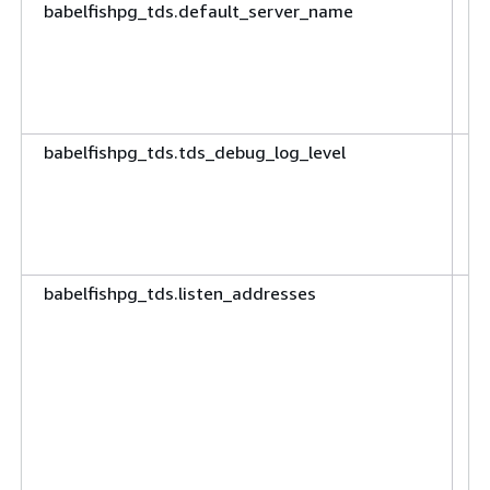
babelfishpg_tds.default_server_name
S
m
d
(
Se
babelfishpg_tds.tds_debug_log_level
I
t
T
p
(D
babelfishpg_tds.listen_addresses
S
n
a
m
P
d
D
(D