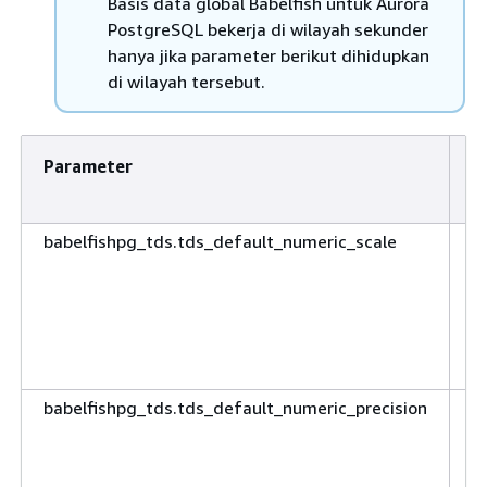
Basis data global Babelfish untuk Aurora
PostgreSQL bekerja di wilayah sekunder
hanya jika parameter berikut dihidupkan
di wilayah tersebut.
Parameter
D
babelfishpg_tds.tds_default_numeric_scale
M
t
d
k
m
8)
babelfishpg_tds.tds_default_numeric_precision
I
p
y
m