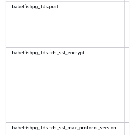
babelfishpg_tds.port
I
p
u
s
(
1
babelfishpg_tds.tds_ssl_encrypt
B
(
e
m
T
c
un
P
d
0)
babelfishpg_tds.tds_ssl_max_protocol_version
S
v