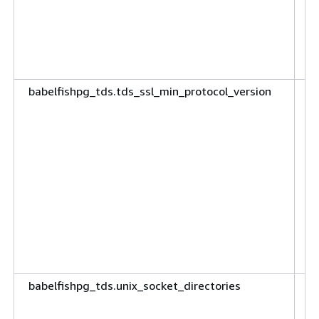
t
u
'T
''
babelfishpg_tds.tds_ssl_min_protocol_version
S
v
m
d
(
A
'
l
P
(D
T
babelfishpg_tds.unix_socket_directories
S
m