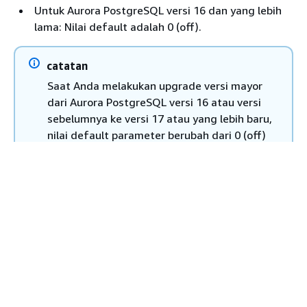
t
Untuk Aurora PostgreSQL versi 16 dan yang lebih
m
lama: Nilai default adalah 0 (off).
no
n
catatan
unix_socket_permissions
I
Saat Anda melakukan upgrade versi mayor
i
dari Aurora PostgreSQL versi 16 atau versi
P
sebelumnya ke versi 17 atau yang lebih baru,
d
nilai default parameter berubah dari 0 (off)
D
menjadi 1 (on). Perubahan ini dapat
(
menyebabkan kegagalan konektivitas untuk
0
aplikasi yang tidak dikonfigurasi untuk SSL.
Anda dapat kembali ke perilaku default
sebelumnya dengan menyetel parameter ini
ke 0 (off).
Untuk detail spesifik pengemudi, lihat.
Menghubungkan ke klaster DB Babelfish